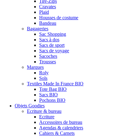
Tire-Zips
Cravates
Plaid
Housses de costume
Bandeau
Bagageries
Sac Shopping
Sacs à dos
Sacs de sport
Sacs de voyage
Sacoches
Trousses
Marques
Roly
Sols
Textiles Made In France BIO
Tote Bag BIO
Sacs BIO
Pochons BIO
Objets Goodies
Ecriture & bureau
Ecriture
Accessoires de bureau
Agendas & calendriers
Cahiers & Carnets