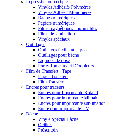
Impression numérique
Vinyles Adhésifs Polymères
Vinyles Adhésif Monomères
Bâches numériques
Papiers numériques
Films magnétiques imprimables
Films de lamination
Vinyles spéciaux
Outillages
Outillages facilitant la pose
Outillages pour bâche
Liquides de pose
Porte-Rouleaux et Dérouleurs
Film de Transfert - Tape
Papier Transfert
Film Transfert
Encres pour traceurs
Encres pour Imprimante Roland
Encres pour imprimante Mimaki
Encres pour imprimante sublimation
Encre pour imprimante UV
Bâche
Vinyle Spécial Bâche
Oeillets
Présentoirs