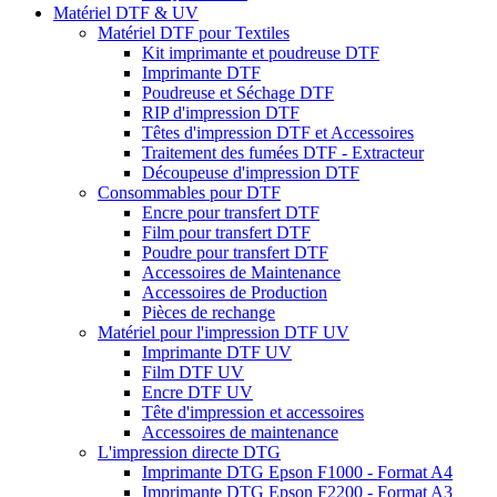
Matériel DTF & UV
Matériel DTF pour Textiles
Kit imprimante et poudreuse DTF
Imprimante DTF
Poudreuse et Séchage DTF
RIP d'impression DTF
Têtes d'impression DTF et Accessoires
Traitement des fumées DTF - Extracteur
Découpeuse d'impression DTF
Consommables pour DTF
Encre pour transfert DTF
Film pour transfert DTF
Poudre pour transfert DTF
Accessoires de Maintenance
Accessoires de Production
Pièces de rechange
Matériel pour l'impression DTF UV
Imprimante DTF UV
Film DTF UV
Encre DTF UV
Tête d'impression et accessoires
Accessoires de maintenance
L'impression directe DTG
Imprimante DTG Epson F1000 - Format A4
Imprimante DTG Epson F2200 - Format A3