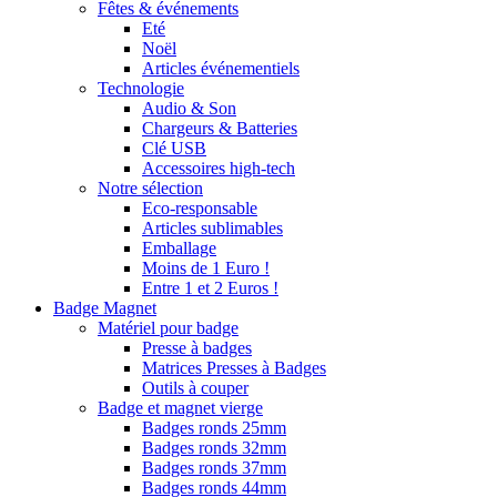
Fêtes & événements
Eté
Noël
Articles événementiels
Technologie
Audio & Son
Chargeurs & Batteries
Clé USB
Accessoires high-tech
Notre sélection
Eco-responsable
Articles sublimables
Emballage
Moins de 1 Euro !
Entre 1 et 2 Euros !
Badge Magnet
Matériel pour badge
Presse à badges
Matrices Presses à Badges
Outils à couper
Badge et magnet vierge
Badges ronds 25mm
Badges ronds 32mm
Badges ronds 37mm
Badges ronds 44mm