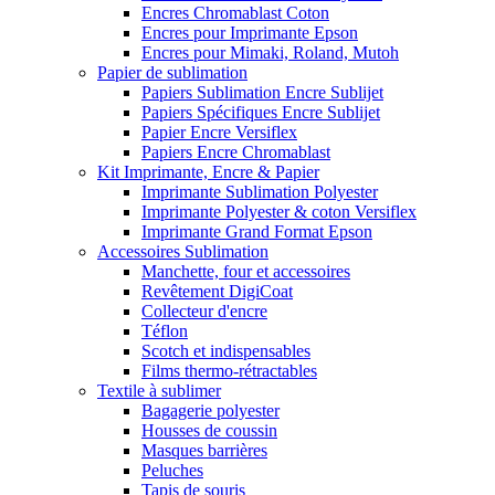
Encres Chromablast Coton
Encres pour Imprimante Epson
Encres pour Mimaki, Roland, Mutoh
Papier de sublimation
Papiers Sublimation Encre Sublijet
Papiers Spécifiques Encre Sublijet
Papier Encre Versiflex
Papiers Encre Chromablast
Kit Imprimante, Encre & Papier
Imprimante Sublimation Polyester
Imprimante Polyester & coton Versiflex
Imprimante Grand Format Epson
Accessoires Sublimation
Manchette, four et accessoires
Revêtement DigiCoat
Collecteur d'encre
Téflon
Scotch et indispensables
Films thermo-rétractables
Textile à sublimer
Bagagerie polyester
Housses de coussin
Masques barrières
Peluches
Tapis de souris