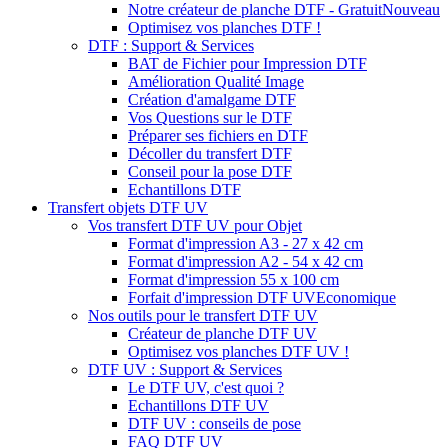
Notre créateur de planche DTF - Gratuit
Nouveau
Optimisez vos planches DTF !
DTF : Support & Services
BAT de Fichier pour Impression DTF
Amélioration Qualité Image
Création d'amalgame DTF
Vos Questions sur le DTF
Préparer ses fichiers en DTF
Décoller du transfert DTF
Conseil pour la pose DTF
Echantillons DTF
Transfert objets DTF UV
Vos transfert DTF UV pour Objet
Format d'impression A3 - 27 x 42 cm
Format d'impression A2 - 54 x 42 cm
Format d'impression 55 x 100 cm
Forfait d'impression DTF UV
Economique
Nos outils pour le transfert DTF UV
Créateur de planche DTF UV
Optimisez vos planches DTF UV !
DTF UV : Support & Services
Le DTF UV, c'est quoi ?
Echantillons DTF UV
DTF UV : conseils de pose
FAQ DTF UV