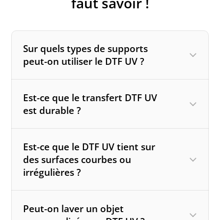
faut savoir !
Sur quels types de supports
peut-on utiliser le DTF UV ?
Est-ce que le transfert DTF UV
Bois
est durable ?
Verre
Métal
Est-ce que le DTF UV tient sur
Plastique
des surfaces courbes ou
Acrylique
irrégulières ?
Cuir (non poreux)
Il est particulièrement apprécié pour les
objets personnalisés comme les coques
Peut-on laver un objet
de téléphone, panneaux, mugs