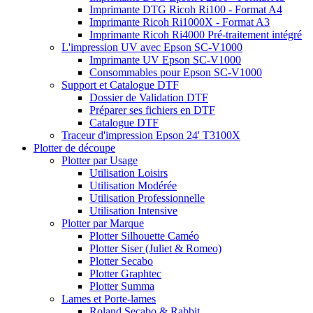
Imprimante DTG Ricoh Ri100 - Format A4
Imprimante Ricoh Ri1000X - Format A3
Imprimante Ricoh Ri4000 Pré-traitement intégré
L'impression UV avec Epson SC-V1000
Imprimante UV Epson SC-V1000
Consommables pour Epson SC-V1000
Support et Catalogue DTF
Dossier de Validation DTF
Préparer ses fichiers en DTF
Catalogue DTF
Traceur d'impression Epson 24' T3100X
Plotter de découpe
Plotter par Usage
Utilisation Loisirs
Utilisation Modérée
Utilisation Professionnelle
Utilisation Intensive
Plotter par Marque
Plotter Silhouette Caméo
Plotter Siser (Juliet & Romeo)
Plotter Secabo
Plotter Graphtec
Plotter Summa
Lames et Porte-lames
Roland Secabo & Rabbit