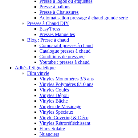
Presse à logos ou étiquettes
Presse à ballons
Presse à Chaussures
Automatisation pressage à chaud grande série
Presses à Chaud DIY
Easy'Press
Presses Manuelles
Blog : Presse à chaud
Comparatif presses à chaud
Catalogue presses à chaud
Conditions de pressage
Youtube : presses à chaud
Adhésif Signalétique
Film vinyle
Vinyles Monomères 3/5 ans
Vinyles Polymères 8/10 ans
Vinyles Coulés
Vinyles Dépoli
Vinyles Bâche
Vinyles de Masquage
Vinyles Spéciaux
Vinyle Covering & Déco
Vinyles Rétroréfléchissant
Films Solaire
Nuanciers