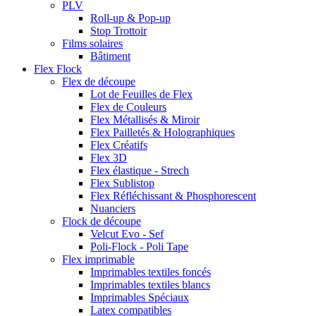
PLV
Roll-up & Pop-up
Stop Trottoir
Films solaires
Bâtiment
Flex Flock
Flex de découpe
Lot de Feuilles de Flex
Flex de Couleurs
Flex Métallisés & Miroir
Flex Pailletés & Holographiques
Flex Créatifs
Flex 3D
Flex élastique - Strech
Flex Sublistop
Flex Réfléchissant & Phosphorescent
Nuanciers
Flock de découpe
Velcut Evo - Sef
Poli-Flock - Poli Tape
Flex imprimable
Imprimables textiles foncés
Imprimables textiles blancs
Imprimables Spéciaux
Latex compatibles