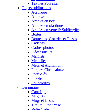
Textiles Polyester
Objets sublimables
Acrylique
Ardoise
Articles en bois
Articles en plastique
Articles en verre & Sublicrylic
Boîtes
Bouteilles, Gourdes et Tasses
Cadenas
Cadres photos
Décapsuleurs
Magnets
Médailles
Métal et Aluminium
Plaques Chromaluxe
Porte-clés
Puzzles
Sous-verres
Céramique
Carrelage
Magnets
Mugs et tasses
Tirelire / Pot / Vase
Boite Cadeau