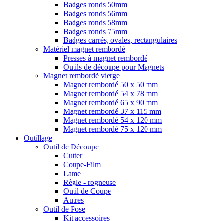
Badges ronds 50mm
Badges ronds 56mm
Badges ronds 58mm
Badges ronds 75mm
Badges carrés, ovales, rectangulaires
Matériel magnet rembordé
Presses à magnet rembordé
Outils de découpe pour Magnets
Magnet rembordé vierge
Magnet rembordé 50 x 50 mm
Magnet rembordé 54 x 78 mm
Magnet rembordé 65 x 90 mm
Magnet rembordé 37 x 115 mm
Magnet rembordé 54 x 120 mm
Magnet rembordé 75 x 120 mm
Outillage
Outil de Découpe
Cutter
Coupe-Film
Lame
Règle - rogneuse
Outil de Coupe
Autres
Outil de Pose
Kit accessoires