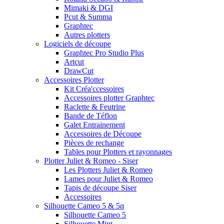
Mimaki & DGI
Pcut & Summa
Graphtec
Autres plotters
Logiciels de découpe
Graphtec Pro Studio Plus
Artcut
DrawCut
Accessoires Plotter
Kit Créa'ccessoires
Accessoires plotter Graphtec
Raclette & Feutrine
Bande de Téflon
Galet Entrainement
Accessoires de Découpe
Pièces de rechange
Tables pour Plotters et rayonnages
Plotter Juliet & Romeo - Siser
Les Plotters Juliet & Romeo
Lames pour Juliet & Romeo
Tapis de découpe Siser
Accessoires
Silhouette Cameo 5 & 5α
Silhouette Cameo 5
Silhouette Mint