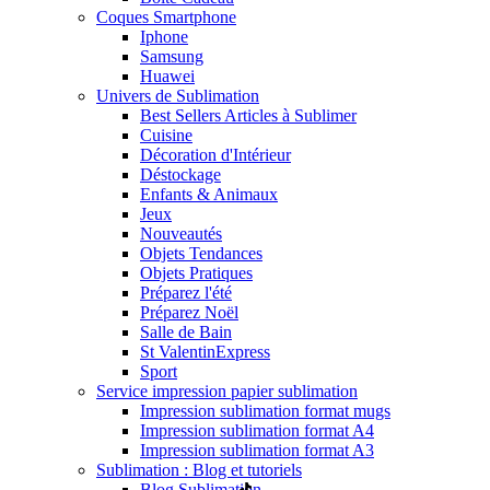
Coques Smartphone
Iphone
Samsung
Huawei
Univers de Sublimation
Best Sellers Articles à Sublimer
Cuisine
Décoration d'Intérieur
Déstockage
Enfants & Animaux
Jeux
Nouveautés
Objets Tendances
Objets Pratiques
Préparez l'été
Préparez Noël
Salle de Bain
St Valentin
Express
Sport
Service impression papier sublimation
Impression sublimation format mugs
Impression sublimation format A4
Impression sublimation format A3
Sublimation : Blog et tutoriels
Blog Sublimation