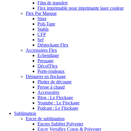
Film de transfert
Flex imprimable pour imprimante laser couleur
Flex Par Marque
Siser
Poli-Tape
Stahls
CFP
Sef
Déstockage Flex
Accessoires Flex
Echenillage
Pressage
Décol'Flex
Porte-rouleaux
Démarrer en flockage
Plotter de découpe
Presse à chaud
Accessoires
Blog : Le Flockage
Youtube : Le Flockage
Podcast : Le Flockage
Sublimation
Encre de sublimation
Encres Sublijet Polyester
Encre Versiflex Coton & Polyester