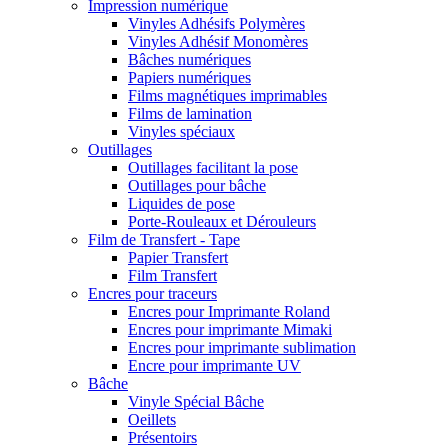
Impression numérique
Vinyles Adhésifs Polymères
Vinyles Adhésif Monomères
Bâches numériques
Papiers numériques
Films magnétiques imprimables
Films de lamination
Vinyles spéciaux
Outillages
Outillages facilitant la pose
Outillages pour bâche
Liquides de pose
Porte-Rouleaux et Dérouleurs
Film de Transfert - Tape
Papier Transfert
Film Transfert
Encres pour traceurs
Encres pour Imprimante Roland
Encres pour imprimante Mimaki
Encres pour imprimante sublimation
Encre pour imprimante UV
Bâche
Vinyle Spécial Bâche
Oeillets
Présentoirs