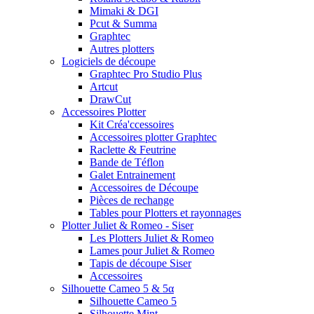
Mimaki & DGI
Pcut & Summa
Graphtec
Autres plotters
Logiciels de découpe
Graphtec Pro Studio Plus
Artcut
DrawCut
Accessoires Plotter
Kit Créa'ccessoires
Accessoires plotter Graphtec
Raclette & Feutrine
Bande de Téflon
Galet Entrainement
Accessoires de Découpe
Pièces de rechange
Tables pour Plotters et rayonnages
Plotter Juliet & Romeo - Siser
Les Plotters Juliet & Romeo
Lames pour Juliet & Romeo
Tapis de découpe Siser
Accessoires
Silhouette Cameo 5 & 5α
Silhouette Cameo 5
Silhouette Mint