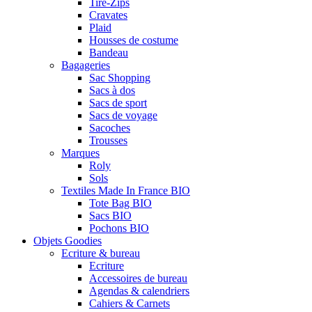
Tire-Zips
Cravates
Plaid
Housses de costume
Bandeau
Bagageries
Sac Shopping
Sacs à dos
Sacs de sport
Sacs de voyage
Sacoches
Trousses
Marques
Roly
Sols
Textiles Made In France BIO
Tote Bag BIO
Sacs BIO
Pochons BIO
Objets Goodies
Ecriture & bureau
Ecriture
Accessoires de bureau
Agendas & calendriers
Cahiers & Carnets