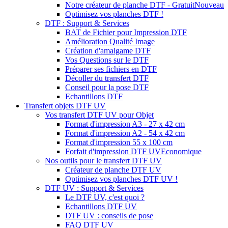
Notre créateur de planche DTF - Gratuit
Nouveau
Optimisez vos planches DTF !
DTF : Support & Services
BAT de Fichier pour Impression DTF
Amélioration Qualité Image
Création d'amalgame DTF
Vos Questions sur le DTF
Préparer ses fichiers en DTF
Décoller du transfert DTF
Conseil pour la pose DTF
Echantillons DTF
Transfert objets DTF UV
Vos transfert DTF UV pour Objet
Format d'impression A3 - 27 x 42 cm
Format d'impression A2 - 54 x 42 cm
Format d'impression 55 x 100 cm
Forfait d'impression DTF UV
Economique
Nos outils pour le transfert DTF UV
Créateur de planche DTF UV
Optimisez vos planches DTF UV !
DTF UV : Support & Services
Le DTF UV, c'est quoi ?
Echantillons DTF UV
DTF UV : conseils de pose
FAQ DTF UV