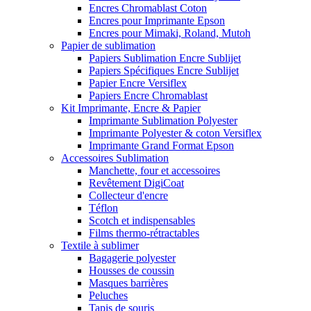
Encres Chromablast Coton
Encres pour Imprimante Epson
Encres pour Mimaki, Roland, Mutoh
Papier de sublimation
Papiers Sublimation Encre Sublijet
Papiers Spécifiques Encre Sublijet
Papier Encre Versiflex
Papiers Encre Chromablast
Kit Imprimante, Encre & Papier
Imprimante Sublimation Polyester
Imprimante Polyester & coton Versiflex
Imprimante Grand Format Epson
Accessoires Sublimation
Manchette, four et accessoires
Revêtement DigiCoat
Collecteur d'encre
Téflon
Scotch et indispensables
Films thermo-rétractables
Textile à sublimer
Bagagerie polyester
Housses de coussin
Masques barrières
Peluches
Tapis de souris