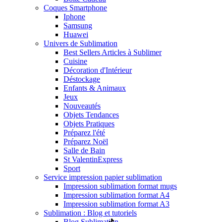
Coques Smartphone
Iphone
Samsung
Huawei
Univers de Sublimation
Best Sellers Articles à Sublimer
Cuisine
Décoration d'Intérieur
Déstockage
Enfants & Animaux
Jeux
Nouveautés
Objets Tendances
Objets Pratiques
Préparez l'été
Préparez Noël
Salle de Bain
St Valentin
Express
Sport
Service impression papier sublimation
Impression sublimation format mugs
Impression sublimation format A4
Impression sublimation format A3
Sublimation : Blog et tutoriels
Blog Sublimation