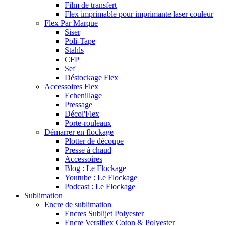
Film de transfert
Flex imprimable pour imprimante laser couleur
Flex Par Marque
Siser
Poli-Tape
Stahls
CFP
Sef
Déstockage Flex
Accessoires Flex
Echenillage
Pressage
Décol'Flex
Porte-rouleaux
Démarrer en flockage
Plotter de découpe
Presse à chaud
Accessoires
Blog : Le Flockage
Youtube : Le Flockage
Podcast : Le Flockage
Sublimation
Encre de sublimation
Encres Sublijet Polyester
Encre Versiflex Coton & Polyester