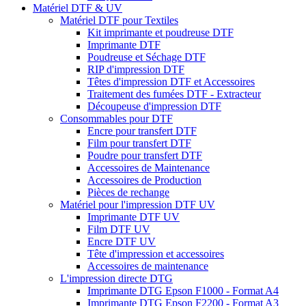
Matériel DTF & UV
Matériel DTF pour Textiles
Kit imprimante et poudreuse DTF
Imprimante DTF
Poudreuse et Séchage DTF
RIP d'impression DTF
Têtes d'impression DTF et Accessoires
Traitement des fumées DTF - Extracteur
Découpeuse d'impression DTF
Consommables pour DTF
Encre pour transfert DTF
Film pour transfert DTF
Poudre pour transfert DTF
Accessoires de Maintenance
Accessoires de Production
Pièces de rechange
Matériel pour l'impression DTF UV
Imprimante DTF UV
Film DTF UV
Encre DTF UV
Tête d'impression et accessoires
Accessoires de maintenance
L'impression directe DTG
Imprimante DTG Epson F1000 - Format A4
Imprimante DTG Epson F2200 - Format A3