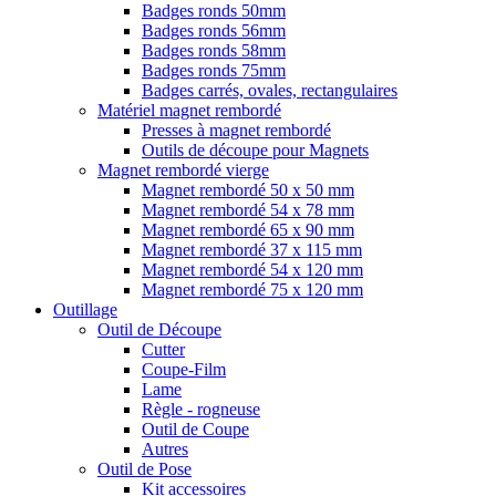
Badges ronds 50mm
Badges ronds 56mm
Badges ronds 58mm
Badges ronds 75mm
Badges carrés, ovales, rectangulaires
Matériel magnet rembordé
Presses à magnet rembordé
Outils de découpe pour Magnets
Magnet rembordé vierge
Magnet rembordé 50 x 50 mm
Magnet rembordé 54 x 78 mm
Magnet rembordé 65 x 90 mm
Magnet rembordé 37 x 115 mm
Magnet rembordé 54 x 120 mm
Magnet rembordé 75 x 120 mm
Outillage
Outil de Découpe
Cutter
Coupe-Film
Lame
Règle - rogneuse
Outil de Coupe
Autres
Outil de Pose
Kit accessoires