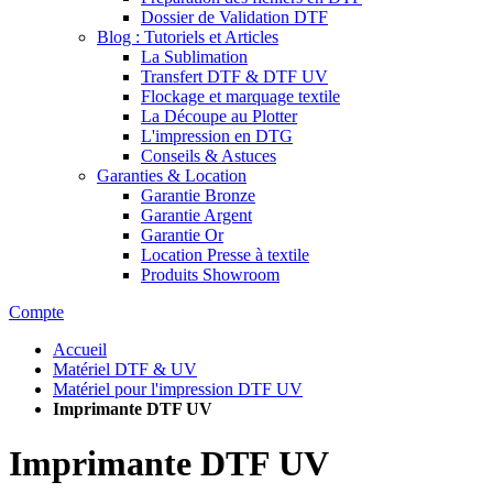
Dossier de Validation DTF
Blog : Tutoriels et Articles
La Sublimation
Transfert DTF & DTF UV
Flockage et marquage textile
La Découpe au Plotter
L'impression en DTG
Conseils & Astuces
Garanties & Location
Garantie Bronze
Garantie Argent
Garantie Or
Location Presse à textile
Produits Showroom
Compte
Accueil
Matériel DTF & UV
Matériel pour l'impression DTF UV
Imprimante DTF UV
Imprimante DTF UV