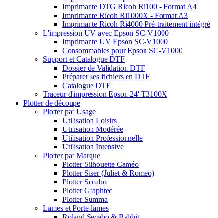
Imprimante DTG Ricoh Ri100 - Format A4
Imprimante Ricoh Ri1000X - Format A3
Imprimante Ricoh Ri4000 Pré-traitement intégré
L'impression UV avec Epson SC-V1000
Imprimante UV Epson SC-V1000
Consommables pour Epson SC-V1000
Support et Catalogue DTF
Dossier de Validation DTF
Préparer ses fichiers en DTF
Catalogue DTF
Traceur d'impression Epson 24' T3100X
Plotter de découpe
Plotter par Usage
Utilisation Loisirs
Utilisation Modérée
Utilisation Professionnelle
Utilisation Intensive
Plotter par Marque
Plotter Silhouette Caméo
Plotter Siser (Juliet & Romeo)
Plotter Secabo
Plotter Graphtec
Plotter Summa
Lames et Porte-lames
Roland Secabo & Rabbit