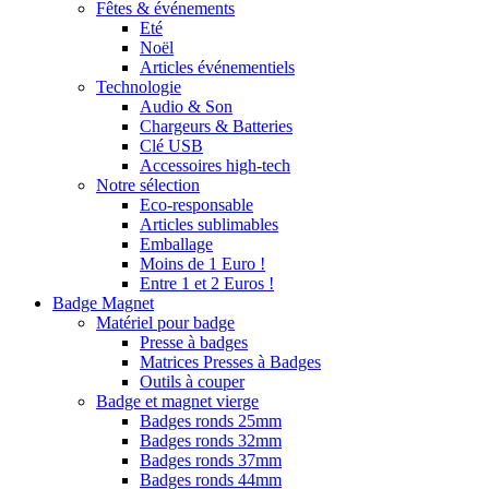
Fêtes & événements
Eté
Noël
Articles événementiels
Technologie
Audio & Son
Chargeurs & Batteries
Clé USB
Accessoires high-tech
Notre sélection
Eco-responsable
Articles sublimables
Emballage
Moins de 1 Euro !
Entre 1 et 2 Euros !
Badge Magnet
Matériel pour badge
Presse à badges
Matrices Presses à Badges
Outils à couper
Badge et magnet vierge
Badges ronds 25mm
Badges ronds 32mm
Badges ronds 37mm
Badges ronds 44mm