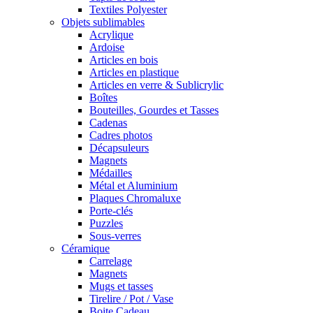
Textiles Polyester
Objets sublimables
Acrylique
Ardoise
Articles en bois
Articles en plastique
Articles en verre & Sublicrylic
Boîtes
Bouteilles, Gourdes et Tasses
Cadenas
Cadres photos
Décapsuleurs
Magnets
Médailles
Métal et Aluminium
Plaques Chromaluxe
Porte-clés
Puzzles
Sous-verres
Céramique
Carrelage
Magnets
Mugs et tasses
Tirelire / Pot / Vase
Boite Cadeau