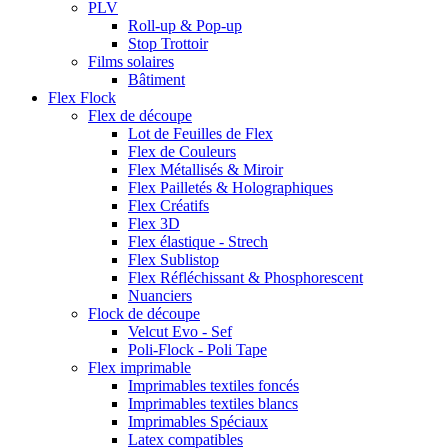
PLV
Roll-up & Pop-up
Stop Trottoir
Films solaires
Bâtiment
Flex Flock
Flex de découpe
Lot de Feuilles de Flex
Flex de Couleurs
Flex Métallisés & Miroir
Flex Pailletés & Holographiques
Flex Créatifs
Flex 3D
Flex élastique - Strech
Flex Sublistop
Flex Réfléchissant & Phosphorescent
Nuanciers
Flock de découpe
Velcut Evo - Sef
Poli-Flock - Poli Tape
Flex imprimable
Imprimables textiles foncés
Imprimables textiles blancs
Imprimables Spéciaux
Latex compatibles