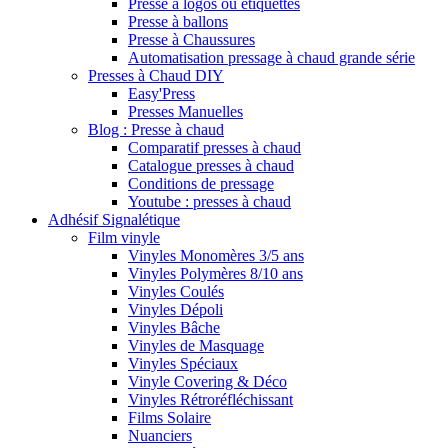
Presse à logos ou étiquettes
Presse à ballons
Presse à Chaussures
Automatisation pressage à chaud grande série
Presses à Chaud DIY
Easy'Press
Presses Manuelles
Blog : Presse à chaud
Comparatif presses à chaud
Catalogue presses à chaud
Conditions de pressage
Youtube : presses à chaud
Adhésif Signalétique
Film vinyle
Vinyles Monomères 3/5 ans
Vinyles Polymères 8/10 ans
Vinyles Coulés
Vinyles Dépoli
Vinyles Bâche
Vinyles de Masquage
Vinyles Spéciaux
Vinyle Covering & Déco
Vinyles Rétroréfléchissant
Films Solaire
Nuanciers