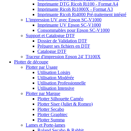
Imprimante DTG Ricoh Ri100 - Format A4
Imprimante Ricoh Ri1000X - Format A3
Imprimante Ricoh Ri4000 Pré-traitement intégré
L'impression UV avec Epson SC-V1000
Imprimante UV Epson SC-V1000
Consommables pour Epson SC-V1000
Support et Catalogue DTF
Dossier de Validation DTF
Préparer ses fichiers en DTF
Catalogue DTF
Traceur d'impression Epson 24' T3100X
Plotter de découpe
Plotter par Usage
Utilisation Loisirs
Utilisation Modérée
Utilisation Professionnelle
Utilisation Intensive
Plotter par Marque
Plotter Silhouette Caméo
Plotter Siser (Juliet & Romeo)
Plotter Secabo
Plotter Graphtec
Plotter Summa
Lames et Porte-lames
Roland Secabo & Rabbit