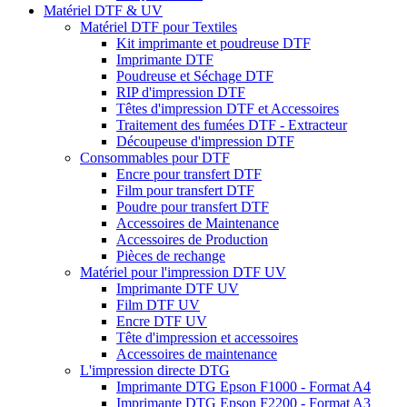
Matériel DTF & UV
Matériel DTF pour Textiles
Kit imprimante et poudreuse DTF
Imprimante DTF
Poudreuse et Séchage DTF
RIP d'impression DTF
Têtes d'impression DTF et Accessoires
Traitement des fumées DTF - Extracteur
Découpeuse d'impression DTF
Consommables pour DTF
Encre pour transfert DTF
Film pour transfert DTF
Poudre pour transfert DTF
Accessoires de Maintenance
Accessoires de Production
Pièces de rechange
Matériel pour l'impression DTF UV
Imprimante DTF UV
Film DTF UV
Encre DTF UV
Tête d'impression et accessoires
Accessoires de maintenance
L'impression directe DTG
Imprimante DTG Epson F1000 - Format A4
Imprimante DTG Epson F2200 - Format A3