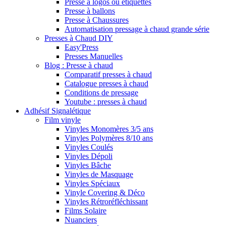
Presse à logos ou étiquettes
Presse à ballons
Presse à Chaussures
Automatisation pressage à chaud grande série
Presses à Chaud DIY
Easy'Press
Presses Manuelles
Blog : Presse à chaud
Comparatif presses à chaud
Catalogue presses à chaud
Conditions de pressage
Youtube : presses à chaud
Adhésif Signalétique
Film vinyle
Vinyles Monomères 3/5 ans
Vinyles Polymères 8/10 ans
Vinyles Coulés
Vinyles Dépoli
Vinyles Bâche
Vinyles de Masquage
Vinyles Spéciaux
Vinyle Covering & Déco
Vinyles Rétroréfléchissant
Films Solaire
Nuanciers