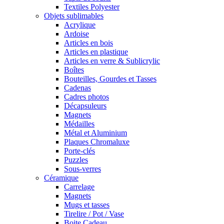
Textiles Polyester
Objets sublimables
Acrylique
Ardoise
Articles en bois
Articles en plastique
Articles en verre & Sublicrylic
Boîtes
Bouteilles, Gourdes et Tasses
Cadenas
Cadres photos
Décapsuleurs
Magnets
Médailles
Métal et Aluminium
Plaques Chromaluxe
Porte-clés
Puzzles
Sous-verres
Céramique
Carrelage
Magnets
Mugs et tasses
Tirelire / Pot / Vase
Boite Cadeau