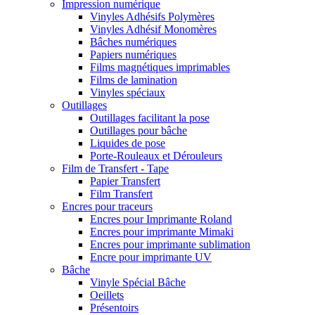
Impression numérique
Vinyles Adhésifs Polymères
Vinyles Adhésif Monomères
Bâches numériques
Papiers numériques
Films magnétiques imprimables
Films de lamination
Vinyles spéciaux
Outillages
Outillages facilitant la pose
Outillages pour bâche
Liquides de pose
Porte-Rouleaux et Dérouleurs
Film de Transfert - Tape
Papier Transfert
Film Transfert
Encres pour traceurs
Encres pour Imprimante Roland
Encres pour imprimante Mimaki
Encres pour imprimante sublimation
Encre pour imprimante UV
Bâche
Vinyle Spécial Bâche
Oeillets
Présentoirs