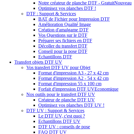
Notre créateur de planche DTF - Gratuit
Nouveau
Optimisez vos planches DTF !
DTF : Support & Services
BAT de Fichier pour Impression DTF
Amélioration Qualité Image
Création d'amalgame DTF
Vos Questions sur le DTF
Préparer ses fichiers en DTF
Décoller du transfert DTF
Conseil pour la pose DTF
Echantillons DTF
Transfert objets DTF UV
Vos transfert DTF UV pour Objet
Format d'impression A3 - 27 x 42 cm
Format d'impression A2 - 54 x 42 cm
Format d'impression 55 x 100 cm
Forfait d'impression DTF UV
Economique
Nos outils pour le transfert DTF UV
Créateur de planche DTF UV
Optimisez vos planches DTF UV !
DTF UV : Support & Services
Le DTF UV, c'est quoi ?
Echantillons DTF UV
DTF UV : conseils de pose
FAQ DTF UV