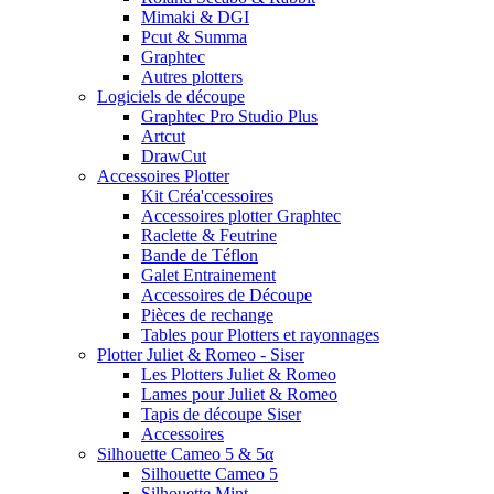
Mimaki & DGI
Pcut & Summa
Graphtec
Autres plotters
Logiciels de découpe
Graphtec Pro Studio Plus
Artcut
DrawCut
Accessoires Plotter
Kit Créa'ccessoires
Accessoires plotter Graphtec
Raclette & Feutrine
Bande de Téflon
Galet Entrainement
Accessoires de Découpe
Pièces de rechange
Tables pour Plotters et rayonnages
Plotter Juliet & Romeo - Siser
Les Plotters Juliet & Romeo
Lames pour Juliet & Romeo
Tapis de découpe Siser
Accessoires
Silhouette Cameo 5 & 5α
Silhouette Cameo 5
Silhouette Mint