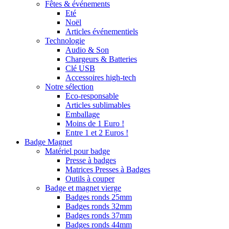
Fêtes & événements
Eté
Noël
Articles événementiels
Technologie
Audio & Son
Chargeurs & Batteries
Clé USB
Accessoires high-tech
Notre sélection
Eco-responsable
Articles sublimables
Emballage
Moins de 1 Euro !
Entre 1 et 2 Euros !
Badge Magnet
Matériel pour badge
Presse à badges
Matrices Presses à Badges
Outils à couper
Badge et magnet vierge
Badges ronds 25mm
Badges ronds 32mm
Badges ronds 37mm
Badges ronds 44mm