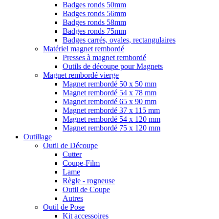
Badges ronds 50mm
Badges ronds 56mm
Badges ronds 58mm
Badges ronds 75mm
Badges carrés, ovales, rectangulaires
Matériel magnet rembordé
Presses à magnet rembordé
Outils de découpe pour Magnets
Magnet rembordé vierge
Magnet rembordé 50 x 50 mm
Magnet rembordé 54 x 78 mm
Magnet rembordé 65 x 90 mm
Magnet rembordé 37 x 115 mm
Magnet rembordé 54 x 120 mm
Magnet rembordé 75 x 120 mm
Outillage
Outil de Découpe
Cutter
Coupe-Film
Lame
Règle - rogneuse
Outil de Coupe
Autres
Outil de Pose
Kit accessoires