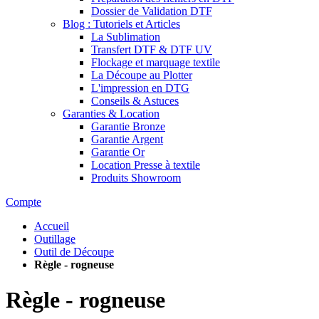
Dossier de Validation DTF
Blog : Tutoriels et Articles
La Sublimation
Transfert DTF & DTF UV
Flockage et marquage textile
La Découpe au Plotter
L'impression en DTG
Conseils & Astuces
Garanties & Location
Garantie Bronze
Garantie Argent
Garantie Or
Location Presse à textile
Produits Showroom
Compte
Accueil
Outillage
Outil de Découpe
Règle - rogneuse
Règle - rogneuse