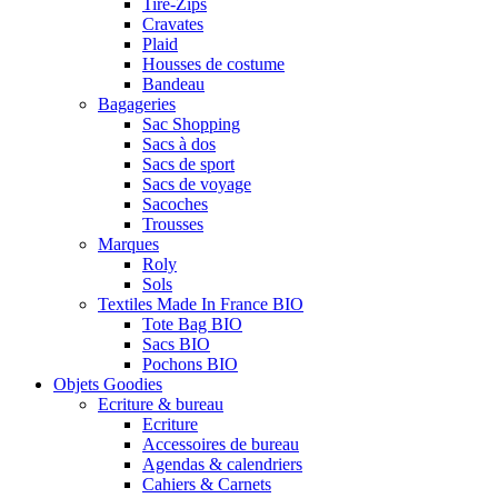
Tire-Zips
Cravates
Plaid
Housses de costume
Bandeau
Bagageries
Sac Shopping
Sacs à dos
Sacs de sport
Sacs de voyage
Sacoches
Trousses
Marques
Roly
Sols
Textiles Made In France BIO
Tote Bag BIO
Sacs BIO
Pochons BIO
Objets Goodies
Ecriture & bureau
Ecriture
Accessoires de bureau
Agendas & calendriers
Cahiers & Carnets