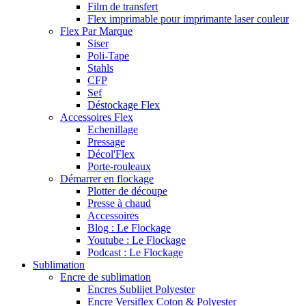
Film de transfert
Flex imprimable pour imprimante laser couleur
Flex Par Marque
Siser
Poli-Tape
Stahls
CFP
Sef
Déstockage Flex
Accessoires Flex
Echenillage
Pressage
Décol'Flex
Porte-rouleaux
Démarrer en flockage
Plotter de découpe
Presse à chaud
Accessoires
Blog : Le Flockage
Youtube : Le Flockage
Podcast : Le Flockage
Sublimation
Encre de sublimation
Encres Sublijet Polyester
Encre Versiflex Coton & Polyester