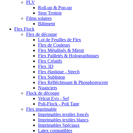
PLV
Roll-up & Pop-up
Stop Trottoir
Films solaires
Bâtiment
Flex Flock
Flex de découpe
Lot de Feuilles de Flex
Flex de Couleurs
Flex Métallisés & Miroir
Flex Pailletés & Holographiques
Flex Créatifs
Flex 3D
Flex élastique - Strech
Flex Sublistop
Flex Réfléchissant & Phosphorescent
Nuanciers
Flock de découpe
Velcut Evo - Sef
Poli-Flock - Poli Tape
Flex imprimable
Imprimables textiles foncés
Imprimables textiles blancs
Imprimables Spéciaux
Latex compatibles