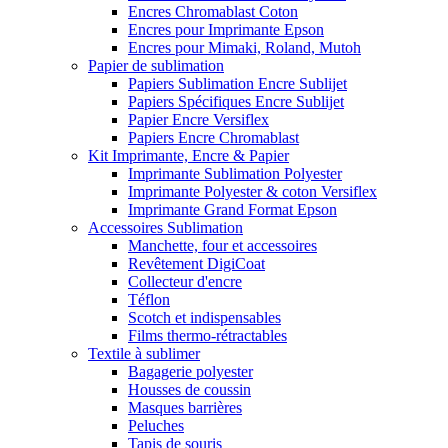
Encres Chromablast Coton
Encres pour Imprimante Epson
Encres pour Mimaki, Roland, Mutoh
Papier de sublimation
Papiers Sublimation Encre Sublijet
Papiers Spécifiques Encre Sublijet
Papier Encre Versiflex
Papiers Encre Chromablast
Kit Imprimante, Encre & Papier
Imprimante Sublimation Polyester
Imprimante Polyester & coton Versiflex
Imprimante Grand Format Epson
Accessoires Sublimation
Manchette, four et accessoires
Revêtement DigiCoat
Collecteur d'encre
Téflon
Scotch et indispensables
Films thermo-rétractables
Textile à sublimer
Bagagerie polyester
Housses de coussin
Masques barrières
Peluches
Tapis de souris