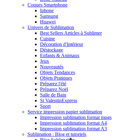
Coques Smartphone
Iphone
Samsung
Huawei
Univers de Sublimation
Best Sellers Articles à Sublimer
Cuisine
Décoration d'Intérieur
Déstockage
Enfants & Animaux
Jeux
Nouveautés
Objets Tendances
Objets Pratiques
Préparez l'été
Préparez Noël
Salle de Bain
St Valentin
Express
Sport
Service impression papier sublimation
Impression sublimation format mugs
Impression sublimation format A4
Impression sublimation format A3
Sublimation : Blog et tutoriels
Blog Sublimation