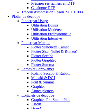
Préparer ses fichiers en DTF
Catalogue DTF
Traceur d'impression Epson 24' T3100X
Plotter de découpe
Plotter par Usage
Utilisation Loisirs
Utilisation Modérée
Utilisation Professionnelle
Utilisation Intensive
Plotter par Marque
Plotter Silhouette Caméo
Plotter Siser (Juliet & Romeo)
Plotter Secabo
Plotter Graphtec
Plotter Summa
Lames et Porte-lames
Roland Secabo & Rabbit
Mimaki & DGI
Pcut & Summa
Graphtec
Autres plotters
Logiciels de découpe
Graphtec Pro Studio Plus
Artcut
DrawCut