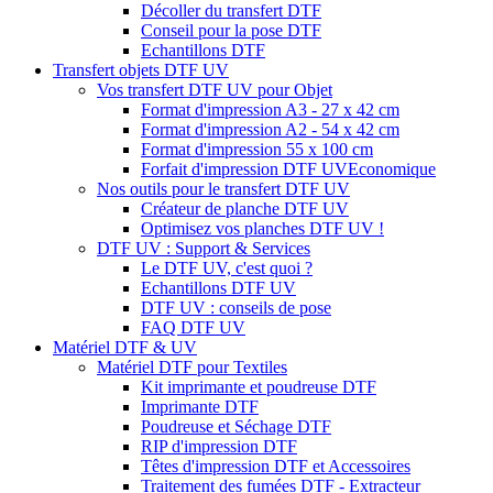
Décoller du transfert DTF
Conseil pour la pose DTF
Echantillons DTF
Transfert objets DTF UV
Vos transfert DTF UV pour Objet
Format d'impression A3 - 27 x 42 cm
Format d'impression A2 - 54 x 42 cm
Format d'impression 55 x 100 cm
Forfait d'impression DTF UV
Economique
Nos outils pour le transfert DTF UV
Créateur de planche DTF UV
Optimisez vos planches DTF UV !
DTF UV : Support & Services
Le DTF UV, c'est quoi ?
Echantillons DTF UV
DTF UV : conseils de pose
FAQ DTF UV
Matériel DTF & UV
Matériel DTF pour Textiles
Kit imprimante et poudreuse DTF
Imprimante DTF
Poudreuse et Séchage DTF
RIP d'impression DTF
Têtes d'impression DTF et Accessoires
Traitement des fumées DTF - Extracteur