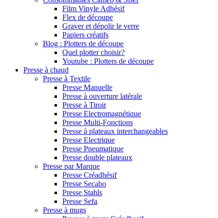
Film Vinyle Adhésif
Flex de découpe
Graver et dépolir le verre
Papiers créatifs
Blog : Plotters de découpe
Quel plotter choisir?
Youtube : Plotters de découpe
Presse à chaud
Presse à Textile
Presse Manuelle
Presse à ouverture latérale
Presse à Tiroir
Presse Electromagnétique
Presse Multi-Fonctions
Presse à plateaux interchangeables
Presse Electrique
Presse Pneumatique
Presse double plateaux
Presse par Marque
Presse Créadhésif
Presse Secabo
Presse Stahls
Presse Sefa
Presse à mugs