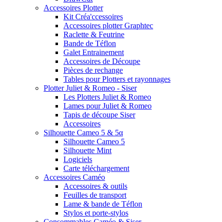
Accessoires Plotter
Kit Créa'ccessoires
Accessoires plotter Graphtec
Raclette & Feutrine
Bande de Téflon
Galet Entrainement
Accessoires de Découpe
Pièces de rechange
Tables pour Plotters et rayonnages
Plotter Juliet & Romeo - Siser
Les Plotters Juliet & Romeo
Lames pour Juliet & Romeo
Tapis de découpe Siser
Accessoires
Silhouette Cameo 5 & 5α
Silhouette Cameo 5
Silhouette Mint
Logiciels
Carte téléchargement
Accessoires Caméo
Accessoires & outils
Feuilles de transport
Lame & bande de Téflon
Stylos et porte-stylos
Consommables Caméo & Siser