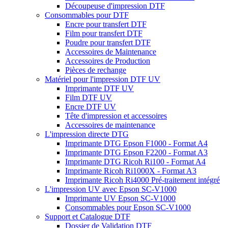
Découpeuse d'impression DTF
Consommables pour DTF
Encre pour transfert DTF
Film pour transfert DTF
Poudre pour transfert DTF
Accessoires de Maintenance
Accessoires de Production
Pièces de rechange
Matériel pour l'impression DTF UV
Imprimante DTF UV
Film DTF UV
Encre DTF UV
Tête d'impression et accessoires
Accessoires de maintenance
L'impression directe DTG
Imprimante DTG Epson F1000 - Format A4
Imprimante DTG Epson F2200 - Format A3
Imprimante DTG Ricoh Ri100 - Format A4
Imprimante Ricoh Ri1000X - Format A3
Imprimante Ricoh Ri4000 Pré-traitement intégré
L'impression UV avec Epson SC-V1000
Imprimante UV Epson SC-V1000
Consommables pour Epson SC-V1000
Support et Catalogue DTF
Dossier de Validation DTF