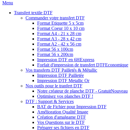
Menu
Transfert textile DTF
Commander votre transfert DTF
Format Etiquette 5 x 5cm
Format Coeur 10 x 10 cm
Format A4 - 21 x 28 cm
Format A3 - 28 x 42 cm
Format A2 - 42 x 56 cm
Format 56 x 100cm
Format 56 x 200cm
Impression DTF en 6H
Express
Forfait d'impression de transfert DTF
Economique
Vos transferts DTF Pailletés & Métallic
Impression DTF Pailletée
Impression DTF Metallic Or
Nos outils pour le tranfert DTF
Notre créateur de planche DTF - Gratuit
Nouveau
Optimisez vos planches DTF !
DTF : Support & Services
BAT de Fichier pour Impression DTF
Amélioration Qualité Image
Création d'amalgame DTF
Vos Questions sur le DTF
Préparer ses fichiers en DTF