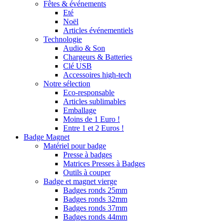
Fêtes & événements
Eté
Noël
Articles événementiels
Technologie
Audio & Son
Chargeurs & Batteries
Clé USB
Accessoires high-tech
Notre sélection
Eco-responsable
Articles sublimables
Emballage
Moins de 1 Euro !
Entre 1 et 2 Euros !
Badge Magnet
Matériel pour badge
Presse à badges
Matrices Presses à Badges
Outils à couper
Badge et magnet vierge
Badges ronds 25mm
Badges ronds 32mm
Badges ronds 37mm
Badges ronds 44mm