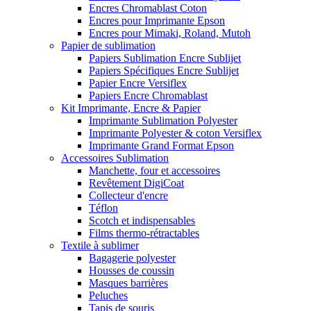
Encres Chromablast Coton
Encres pour Imprimante Epson
Encres pour Mimaki, Roland, Mutoh
Papier de sublimation
Papiers Sublimation Encre Sublijet
Papiers Spécifiques Encre Sublijet
Papier Encre Versiflex
Papiers Encre Chromablast
Kit Imprimante, Encre & Papier
Imprimante Sublimation Polyester
Imprimante Polyester & coton Versiflex
Imprimante Grand Format Epson
Accessoires Sublimation
Manchette, four et accessoires
Revêtement DigiCoat
Collecteur d'encre
Téflon
Scotch et indispensables
Films thermo-rétractables
Textile à sublimer
Bagagerie polyester
Housses de coussin
Masques barrières
Peluches
Tapis de souris