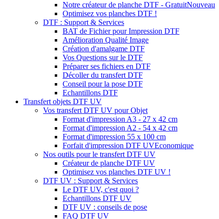
Notre créateur de planche DTF - Gratuit
Nouveau
Optimisez vos planches DTF !
DTF : Support & Services
BAT de Fichier pour Impression DTF
Amélioration Qualité Image
Création d'amalgame DTF
Vos Questions sur le DTF
Préparer ses fichiers en DTF
Décoller du transfert DTF
Conseil pour la pose DTF
Echantillons DTF
Transfert objets DTF UV
Vos transfert DTF UV pour Objet
Format d'impression A3 - 27 x 42 cm
Format d'impression A2 - 54 x 42 cm
Format d'impression 55 x 100 cm
Forfait d'impression DTF UV
Economique
Nos outils pour le transfert DTF UV
Créateur de planche DTF UV
Optimisez vos planches DTF UV !
DTF UV : Support & Services
Le DTF UV, c'est quoi ?
Echantillons DTF UV
DTF UV : conseils de pose
FAQ DTF UV