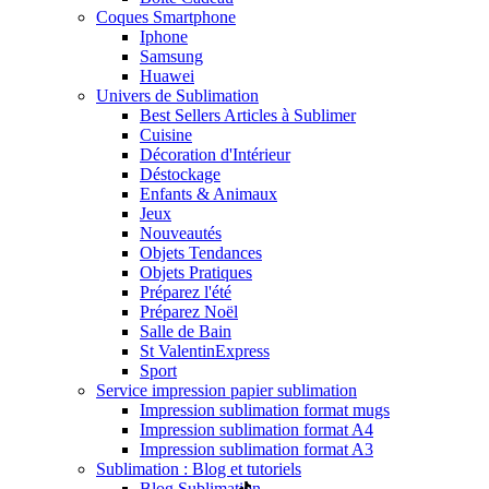
Coques Smartphone
Iphone
Samsung
Huawei
Univers de Sublimation
Best Sellers Articles à Sublimer
Cuisine
Décoration d'Intérieur
Déstockage
Enfants & Animaux
Jeux
Nouveautés
Objets Tendances
Objets Pratiques
Préparez l'été
Préparez Noël
Salle de Bain
St Valentin
Express
Sport
Service impression papier sublimation
Impression sublimation format mugs
Impression sublimation format A4
Impression sublimation format A3
Sublimation : Blog et tutoriels
Blog Sublimation