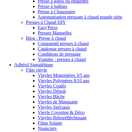
Presse à logos ou étiquettes
Presse à ballons
Presse à Chaussures
Automatisation pressage à chaud grande série
Presses à Chaud DIY
Easy'Press
Presses Manuelles
Blog : Presse à chaud
Comparatif presses à chaud
Catalogue presses à chaud
Conditions de pressage
Youtube : presses à chaud
Adhésif Signalétique
Film vinyle
Vinyles Monomères 3/5 ans
Vinyles Polymères 8/10 ans
Vinyles Coulés
Vinyles Dépoli
Vinyles Bâche
Vinyles de Masquage
Vinyles Spéciaux
Vinyle Covering & Déco
Vinyles Rétroréfléchissant
Films Solaire
Nuanciers