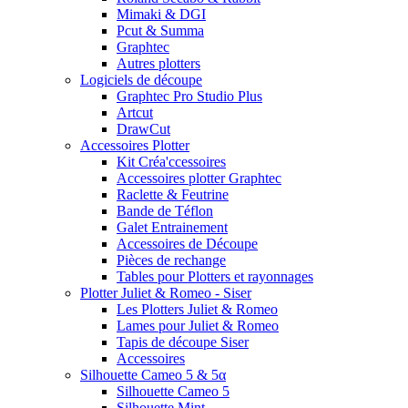
Mimaki & DGI
Pcut & Summa
Graphtec
Autres plotters
Logiciels de découpe
Graphtec Pro Studio Plus
Artcut
DrawCut
Accessoires Plotter
Kit Créa'ccessoires
Accessoires plotter Graphtec
Raclette & Feutrine
Bande de Téflon
Galet Entrainement
Accessoires de Découpe
Pièces de rechange
Tables pour Plotters et rayonnages
Plotter Juliet & Romeo - Siser
Les Plotters Juliet & Romeo
Lames pour Juliet & Romeo
Tapis de découpe Siser
Accessoires
Silhouette Cameo 5 & 5α
Silhouette Cameo 5
Silhouette Mint