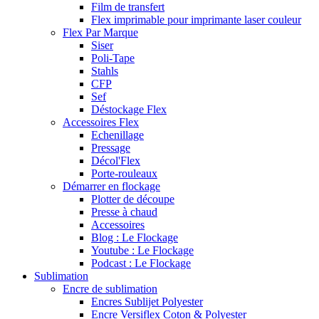
Film de transfert
Flex imprimable pour imprimante laser couleur
Flex Par Marque
Siser
Poli-Tape
Stahls
CFP
Sef
Déstockage Flex
Accessoires Flex
Echenillage
Pressage
Décol'Flex
Porte-rouleaux
Démarrer en flockage
Plotter de découpe
Presse à chaud
Accessoires
Blog : Le Flockage
Youtube : Le Flockage
Podcast : Le Flockage
Sublimation
Encre de sublimation
Encres Sublijet Polyester
Encre Versiflex Coton & Polyester