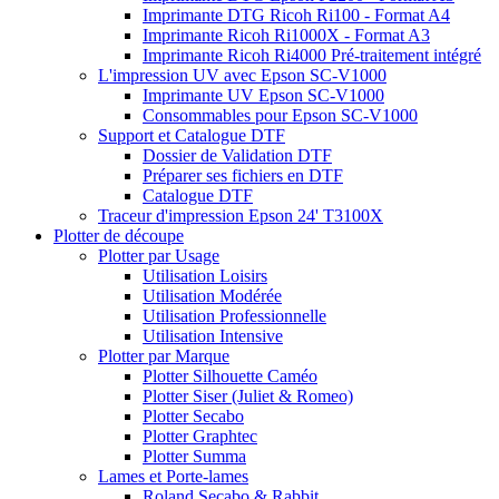
Imprimante DTG Ricoh Ri100 - Format A4
Imprimante Ricoh Ri1000X - Format A3
Imprimante Ricoh Ri4000 Pré-traitement intégré
L'impression UV avec Epson SC-V1000
Imprimante UV Epson SC-V1000
Consommables pour Epson SC-V1000
Support et Catalogue DTF
Dossier de Validation DTF
Préparer ses fichiers en DTF
Catalogue DTF
Traceur d'impression Epson 24' T3100X
Plotter de découpe
Plotter par Usage
Utilisation Loisirs
Utilisation Modérée
Utilisation Professionnelle
Utilisation Intensive
Plotter par Marque
Plotter Silhouette Caméo
Plotter Siser (Juliet & Romeo)
Plotter Secabo
Plotter Graphtec
Plotter Summa
Lames et Porte-lames
Roland Secabo & Rabbit