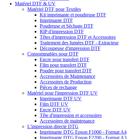
Matériel DTF & UV
Matériel DTF pour Textiles
Kit imprimante et poudreuse DTF
Imprimante DTF
Poudreuse et Séchage DTF
RIP d'impression DTF
Têtes d'impression DTF et Accessoires
Traitement des fumées DTF - Extracteur
Découpeuse d'impression DTF
Consommables pour DTF
Encre pour transfert DTF
Film pour transfert DTF
Poudre pour transfert DTF
Accessoires de Maintenance
Accessoires de Production
Pièces de rechange
Matériel pour l'impression DTF UV
Imprimante DTF UV
Film DTF UV
Encre DTF UV
Tête d'impression et accessoires
Accessoires de maintenance
L'impression directe DTG
Imprimante DTG Epson F1000 - Format A4
Imprimante DTG Epson F2200 - Format A3