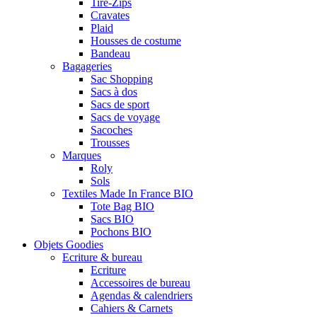
Tire-Zips
Cravates
Plaid
Housses de costume
Bandeau
Bagageries
Sac Shopping
Sacs à dos
Sacs de sport
Sacs de voyage
Sacoches
Trousses
Marques
Roly
Sols
Textiles Made In France BIO
Tote Bag BIO
Sacs BIO
Pochons BIO
Objets Goodies
Ecriture & bureau
Ecriture
Accessoires de bureau
Agendas & calendriers
Cahiers & Carnets