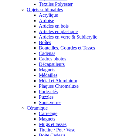
Textiles Polyester
Objets sublimables
Acrylique
Ardoise
Articles en bois
Articles en plastique
Articles en verre & Sublicrylic
Boîtes
Bouteilles, Gourdes et Tasses
Cadenas
Cadres photos
Décapsuleurs
Magnets
Médailles
Métal et Aluminium
Plaques Chromaluxe
Porte-clés
Puzzles
Sous-verres
Céramique
Carrelage
Magnets
Mugs et tasses
Tirelire / Pot / Vase
Boite Cadeau