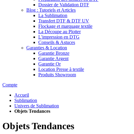
Dossier de Validation DTF
Blog : Tutoriels et Articles
La Sublimation
Transfert DTF & DTF UV
Flockage et marquage textile
La Découpe au Plotter
L'impression en DTG
Conseils & Astuces
Garanties & Location
Garantie Bronze
Garantie Argent
Garantie Or
Location Presse à textile
Produits Showroom
Compte
Accueil
Sublimation
Univers de Sublimation
Objets Tendances
Objets Tendances