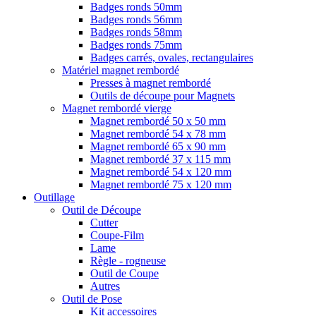
Badges ronds 50mm
Badges ronds 56mm
Badges ronds 58mm
Badges ronds 75mm
Badges carrés, ovales, rectangulaires
Matériel magnet rembordé
Presses à magnet rembordé
Outils de découpe pour Magnets
Magnet rembordé vierge
Magnet rembordé 50 x 50 mm
Magnet rembordé 54 x 78 mm
Magnet rembordé 65 x 90 mm
Magnet rembordé 37 x 115 mm
Magnet rembordé 54 x 120 mm
Magnet rembordé 75 x 120 mm
Outillage
Outil de Découpe
Cutter
Coupe-Film
Lame
Règle - rogneuse
Outil de Coupe
Autres
Outil de Pose
Kit accessoires