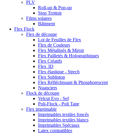
PLV
Roll-up & Pop-up
Stop Trottoir
Films solaires
Bâtiment
Flex Flock
Flex de découpe
Lot de Feuilles de Flex
Flex de Couleurs
Flex Métallisés & Miroir
Flex Pailletés & Holographiques
Flex Créatifs
Flex 3D
Flex élastique - Strech
Flex Sublistop
Flex Réfléchissant & Phosphorescent
Nuanciers
Flock de découpe
Velcut Evo - Sef
Poli-Flock - Poli Tape
Flex imprimable
Imprimables textiles foncés
Imprimables textiles blancs
Imprimables Spéciaux
Latex compatibles