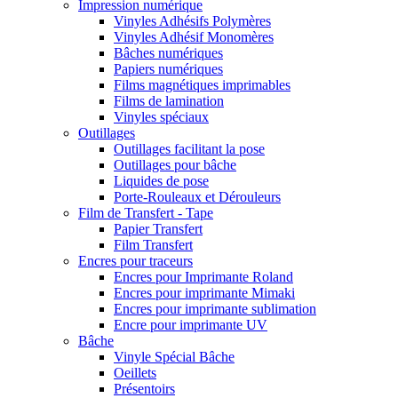
Impression numérique
Vinyles Adhésifs Polymères
Vinyles Adhésif Monomères
Bâches numériques
Papiers numériques
Films magnétiques imprimables
Films de lamination
Vinyles spéciaux
Outillages
Outillages facilitant la pose
Outillages pour bâche
Liquides de pose
Porte-Rouleaux et Dérouleurs
Film de Transfert - Tape
Papier Transfert
Film Transfert
Encres pour traceurs
Encres pour Imprimante Roland
Encres pour imprimante Mimaki
Encres pour imprimante sublimation
Encre pour imprimante UV
Bâche
Vinyle Spécial Bâche
Oeillets
Présentoirs