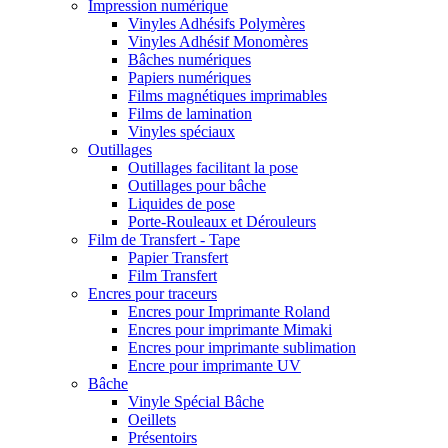
Impression numérique
Vinyles Adhésifs Polymères
Vinyles Adhésif Monomères
Bâches numériques
Papiers numériques
Films magnétiques imprimables
Films de lamination
Vinyles spéciaux
Outillages
Outillages facilitant la pose
Outillages pour bâche
Liquides de pose
Porte-Rouleaux et Dérouleurs
Film de Transfert - Tape
Papier Transfert
Film Transfert
Encres pour traceurs
Encres pour Imprimante Roland
Encres pour imprimante Mimaki
Encres pour imprimante sublimation
Encre pour imprimante UV
Bâche
Vinyle Spécial Bâche
Oeillets
Présentoirs