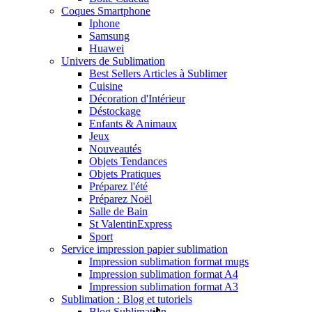
Coques Smartphone
Iphone
Samsung
Huawei
Univers de Sublimation
Best Sellers Articles à Sublimer
Cuisine
Décoration d'Intérieur
Déstockage
Enfants & Animaux
Jeux
Nouveautés
Objets Tendances
Objets Pratiques
Préparez l'été
Préparez Noël
Salle de Bain
St Valentin
Express
Sport
Service impression papier sublimation
Impression sublimation format mugs
Impression sublimation format A4
Impression sublimation format A3
Sublimation : Blog et tutoriels
Blog Sublimation