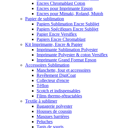
Encres Chromablast Coton
Encres pour Imprimante Epson
Encres pour Mimaki, Roland, Mutoh
Papier de sublimation
Papiers Sublimation Encre Sublijet
Papiers Spécifiques Encre Sublijet
Papier Encre Versiflex
Papiers Encre Chromablast
Kit Imprimante, Encre & Papier
Imprimante Sublimation Polyester
Imprimante Polyester & coton Versiflex
Imprimante Grand Format Epson
Accessoires Sublimation
Manchette, four et accessoires
Revêtement DigiCoat
Collecteur d'encre
Téflon
Scotch et indispensables
Films thermo-rétractables
Textile à sublimer
Bagagerie polyester
Housses de coussin
Masques barrières
Peluches
Tapis de souris