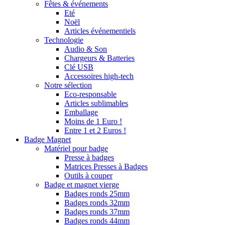
Fêtes & événements
Eté
Noël
Articles événementiels
Technologie
Audio & Son
Chargeurs & Batteries
Clé USB
Accessoires high-tech
Notre sélection
Eco-responsable
Articles sublimables
Emballage
Moins de 1 Euro !
Entre 1 et 2 Euros !
Badge Magnet
Matériel pour badge
Presse à badges
Matrices Presses à Badges
Outils à couper
Badge et magnet vierge
Badges ronds 25mm
Badges ronds 32mm
Badges ronds 37mm
Badges ronds 44mm