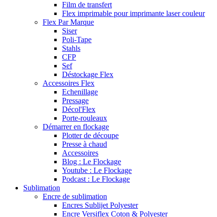
Film de transfert
Flex imprimable pour imprimante laser couleur
Flex Par Marque
Siser
Poli-Tape
Stahls
CFP
Sef
Déstockage Flex
Accessoires Flex
Echenillage
Pressage
Décol'Flex
Porte-rouleaux
Démarrer en flockage
Plotter de découpe
Presse à chaud
Accessoires
Blog : Le Flockage
Youtube : Le Flockage
Podcast : Le Flockage
Sublimation
Encre de sublimation
Encres Sublijet Polyester
Encre Versiflex Coton & Polyester