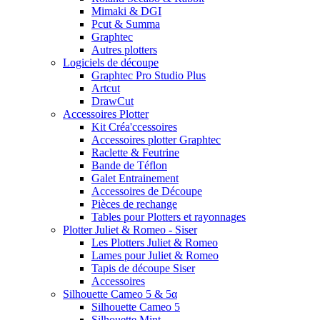
Mimaki & DGI
Pcut & Summa
Graphtec
Autres plotters
Logiciels de découpe
Graphtec Pro Studio Plus
Artcut
DrawCut
Accessoires Plotter
Kit Créa'ccessoires
Accessoires plotter Graphtec
Raclette & Feutrine
Bande de Téflon
Galet Entrainement
Accessoires de Découpe
Pièces de rechange
Tables pour Plotters et rayonnages
Plotter Juliet & Romeo - Siser
Les Plotters Juliet & Romeo
Lames pour Juliet & Romeo
Tapis de découpe Siser
Accessoires
Silhouette Cameo 5 & 5α
Silhouette Cameo 5
Silhouette Mint