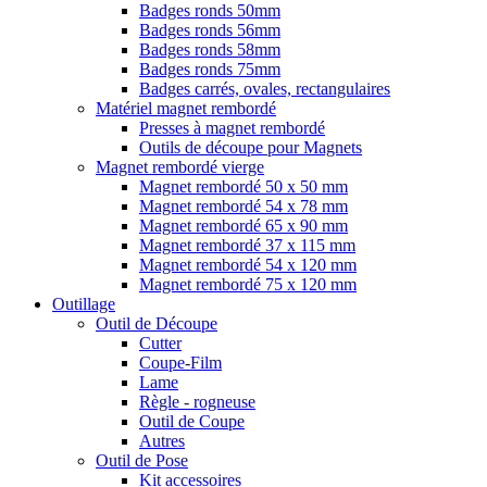
Badges ronds 50mm
Badges ronds 56mm
Badges ronds 58mm
Badges ronds 75mm
Badges carrés, ovales, rectangulaires
Matériel magnet rembordé
Presses à magnet rembordé
Outils de découpe pour Magnets
Magnet rembordé vierge
Magnet rembordé 50 x 50 mm
Magnet rembordé 54 x 78 mm
Magnet rembordé 65 x 90 mm
Magnet rembordé 37 x 115 mm
Magnet rembordé 54 x 120 mm
Magnet rembordé 75 x 120 mm
Outillage
Outil de Découpe
Cutter
Coupe-Film
Lame
Règle - rogneuse
Outil de Coupe
Autres
Outil de Pose
Kit accessoires