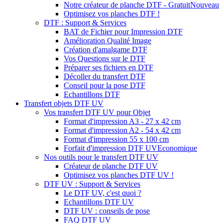
Notre créateur de planche DTF - Gratuit
Nouveau
Optimisez vos planches DTF !
DTF : Support & Services
BAT de Fichier pour Impression DTF
Amélioration Qualité Image
Création d'amalgame DTF
Vos Questions sur le DTF
Préparer ses fichiers en DTF
Décoller du transfert DTF
Conseil pour la pose DTF
Echantillons DTF
Transfert objets DTF UV
Vos transfert DTF UV pour Objet
Format d'impression A3 - 27 x 42 cm
Format d'impression A2 - 54 x 42 cm
Format d'impression 55 x 100 cm
Forfait d'impression DTF UV
Economique
Nos outils pour le transfert DTF UV
Créateur de planche DTF UV
Optimisez vos planches DTF UV !
DTF UV : Support & Services
Le DTF UV, c'est quoi ?
Echantillons DTF UV
DTF UV : conseils de pose
FAQ DTF UV