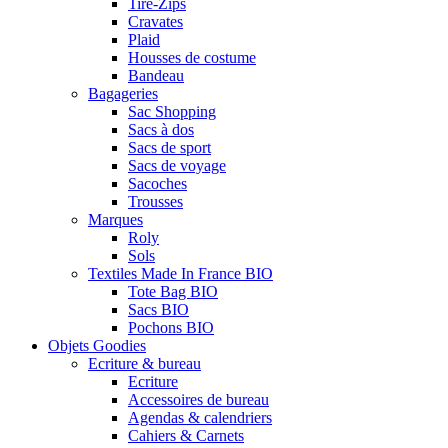
Tire-Zips
Cravates
Plaid
Housses de costume
Bandeau
Bagageries
Sac Shopping
Sacs à dos
Sacs de sport
Sacs de voyage
Sacoches
Trousses
Marques
Roly
Sols
Textiles Made In France BIO
Tote Bag BIO
Sacs BIO
Pochons BIO
Objets Goodies
Ecriture & bureau
Ecriture
Accessoires de bureau
Agendas & calendriers
Cahiers & Carnets