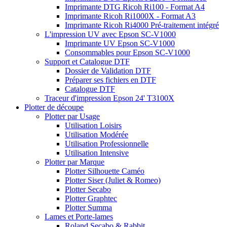
Imprimante DTG Ricoh Ri100 - Format A4
Imprimante Ricoh Ri1000X - Format A3
Imprimante Ricoh Ri4000 Pré-traitement intégré
L'impression UV avec Epson SC-V1000
Imprimante UV Epson SC-V1000
Consommables pour Epson SC-V1000
Support et Catalogue DTF
Dossier de Validation DTF
Préparer ses fichiers en DTF
Catalogue DTF
Traceur d'impression Epson 24' T3100X
Plotter de découpe
Plotter par Usage
Utilisation Loisirs
Utilisation Modérée
Utilisation Professionnelle
Utilisation Intensive
Plotter par Marque
Plotter Silhouette Caméo
Plotter Siser (Juliet & Romeo)
Plotter Secabo
Plotter Graphtec
Plotter Summa
Lames et Porte-lames
Roland Secabo & Rabbit