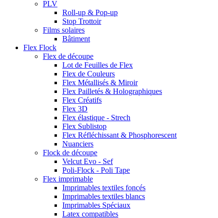
PLV
Roll-up & Pop-up
Stop Trottoir
Films solaires
Bâtiment
Flex Flock
Flex de découpe
Lot de Feuilles de Flex
Flex de Couleurs
Flex Métallisés & Miroir
Flex Pailletés & Holographiques
Flex Créatifs
Flex 3D
Flex élastique - Strech
Flex Sublistop
Flex Réfléchissant & Phosphorescent
Nuanciers
Flock de découpe
Velcut Evo - Sef
Poli-Flock - Poli Tape
Flex imprimable
Imprimables textiles foncés
Imprimables textiles blancs
Imprimables Spéciaux
Latex compatibles