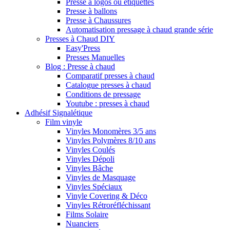
Presse à logos ou étiquettes
Presse à ballons
Presse à Chaussures
Automatisation pressage à chaud grande série
Presses à Chaud DIY
Easy'Press
Presses Manuelles
Blog : Presse à chaud
Comparatif presses à chaud
Catalogue presses à chaud
Conditions de pressage
Youtube : presses à chaud
Adhésif Signalétique
Film vinyle
Vinyles Monomères 3/5 ans
Vinyles Polymères 8/10 ans
Vinyles Coulés
Vinyles Dépoli
Vinyles Bâche
Vinyles de Masquage
Vinyles Spéciaux
Vinyle Covering & Déco
Vinyles Rétroréfléchissant
Films Solaire
Nuanciers