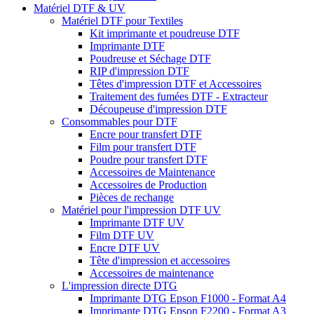
Matériel DTF & UV
Matériel DTF pour Textiles
Kit imprimante et poudreuse DTF
Imprimante DTF
Poudreuse et Séchage DTF
RIP d'impression DTF
Têtes d'impression DTF et Accessoires
Traitement des fumées DTF - Extracteur
Découpeuse d'impression DTF
Consommables pour DTF
Encre pour transfert DTF
Film pour transfert DTF
Poudre pour transfert DTF
Accessoires de Maintenance
Accessoires de Production
Pièces de rechange
Matériel pour l'impression DTF UV
Imprimante DTF UV
Film DTF UV
Encre DTF UV
Tête d'impression et accessoires
Accessoires de maintenance
L'impression directe DTG
Imprimante DTG Epson F1000 - Format A4
Imprimante DTG Epson F2200 - Format A3