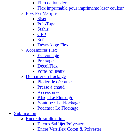
Film de transfert
Flex imprimable pour imprimante laser couleur
Flex Par Marque
Siser
Poli-Tape
Stahls
CFP
Sef
Déstockage Flex
Accessoires Flex
Echenillage
Pressage
Décol'Flex
Porte-rouleaux
Démarrer en flockage
Plotter de découpe
Presse à chaud
Accessoires
Blog : Le Flockage
Youtube : Le Flockage
Podcast : Le Flockage
Sublimation
Encre de sublimation
Encres Sublijet Polyester
Encre Versiflex Coton & Polyester