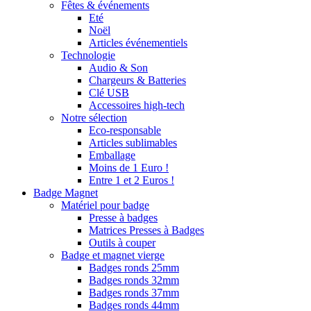
Fêtes & événements
Eté
Noël
Articles événementiels
Technologie
Audio & Son
Chargeurs & Batteries
Clé USB
Accessoires high-tech
Notre sélection
Eco-responsable
Articles sublimables
Emballage
Moins de 1 Euro !
Entre 1 et 2 Euros !
Badge Magnet
Matériel pour badge
Presse à badges
Matrices Presses à Badges
Outils à couper
Badge et magnet vierge
Badges ronds 25mm
Badges ronds 32mm
Badges ronds 37mm
Badges ronds 44mm