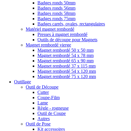
Badges ronds 50mm
Badges ronds 56mm
Badges ronds 58mm
Badges ronds 75mm
Badges carrés, ovales, rectangulaires
Matériel magnet rembordé
Presses à magnet rembordé
Outils de découpe pour Magnets
Magnet rembordé vierge
Magnet rembordé 50 x 50 mm
Magnet rembordé 54 x 78 mm
Magnet rembordé 65 x 90 mm
Magnet rembordé 37 x 115 mm
Magnet rembordé 54 x 120 mm
Magnet rembordé 75 x 120 mm
Outillage
Outil de Découpe
Cutter
Coupe-Film
Lame
Règle - rogneuse
Outil de Coupe
Autres
Outil de Pose
Kit accessoires