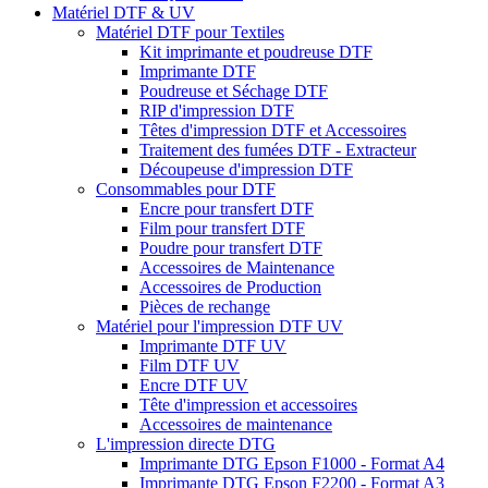
Matériel DTF & UV
Matériel DTF pour Textiles
Kit imprimante et poudreuse DTF
Imprimante DTF
Poudreuse et Séchage DTF
RIP d'impression DTF
Têtes d'impression DTF et Accessoires
Traitement des fumées DTF - Extracteur
Découpeuse d'impression DTF
Consommables pour DTF
Encre pour transfert DTF
Film pour transfert DTF
Poudre pour transfert DTF
Accessoires de Maintenance
Accessoires de Production
Pièces de rechange
Matériel pour l'impression DTF UV
Imprimante DTF UV
Film DTF UV
Encre DTF UV
Tête d'impression et accessoires
Accessoires de maintenance
L'impression directe DTG
Imprimante DTG Epson F1000 - Format A4
Imprimante DTG Epson F2200 - Format A3