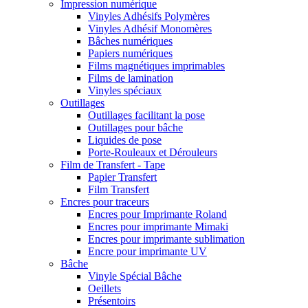
Impression numérique
Vinyles Adhésifs Polymères
Vinyles Adhésif Monomères
Bâches numériques
Papiers numériques
Films magnétiques imprimables
Films de lamination
Vinyles spéciaux
Outillages
Outillages facilitant la pose
Outillages pour bâche
Liquides de pose
Porte-Rouleaux et Dérouleurs
Film de Transfert - Tape
Papier Transfert
Film Transfert
Encres pour traceurs
Encres pour Imprimante Roland
Encres pour imprimante Mimaki
Encres pour imprimante sublimation
Encre pour imprimante UV
Bâche
Vinyle Spécial Bâche
Oeillets
Présentoirs