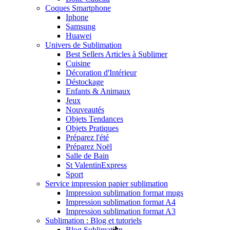
Coques Smartphone
Iphone
Samsung
Huawei
Univers de Sublimation
Best Sellers Articles à Sublimer
Cuisine
Décoration d'Intérieur
Déstockage
Enfants & Animaux
Jeux
Nouveautés
Objets Tendances
Objets Pratiques
Préparez l'été
Préparez Noël
Salle de Bain
St Valentin
Express
Sport
Service impression papier sublimation
Impression sublimation format mugs
Impression sublimation format A4
Impression sublimation format A3
Sublimation : Blog et tutoriels
Blog Sublimation