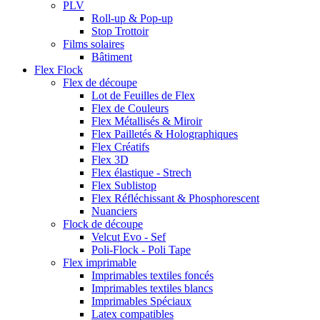
PLV
Roll-up & Pop-up
Stop Trottoir
Films solaires
Bâtiment
Flex Flock
Flex de découpe
Lot de Feuilles de Flex
Flex de Couleurs
Flex Métallisés & Miroir
Flex Pailletés & Holographiques
Flex Créatifs
Flex 3D
Flex élastique - Strech
Flex Sublistop
Flex Réfléchissant & Phosphorescent
Nuanciers
Flock de découpe
Velcut Evo - Sef
Poli-Flock - Poli Tape
Flex imprimable
Imprimables textiles foncés
Imprimables textiles blancs
Imprimables Spéciaux
Latex compatibles