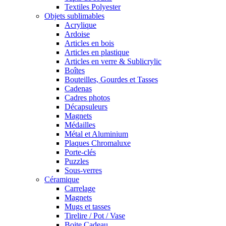
Textiles Polyester
Objets sublimables
Acrylique
Ardoise
Articles en bois
Articles en plastique
Articles en verre & Sublicrylic
Boîtes
Bouteilles, Gourdes et Tasses
Cadenas
Cadres photos
Décapsuleurs
Magnets
Médailles
Métal et Aluminium
Plaques Chromaluxe
Porte-clés
Puzzles
Sous-verres
Céramique
Carrelage
Magnets
Mugs et tasses
Tirelire / Pot / Vase
Boite Cadeau