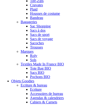
Tire-Zips
Cravates
Plaid
Housses de costume
Bandeau
Bagageries
Sac Shopping
Sacs à dos
Sacs de sport
Sacs de voyage
Sacoches
Trousses
Marques
Roly
Sols
Textiles Made In France BIO
Tote Bag BIO
Sacs BIO
Pochons BIO
Objets Goodies
Ecriture & bureau
Ecriture
Accessoires de bureau
Agendas & calendriers
Cahiers & Carnets