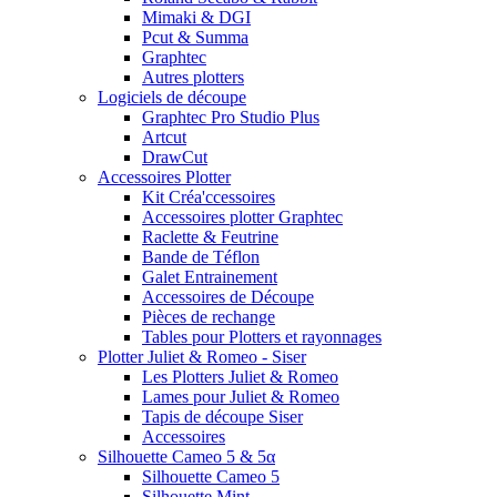
Mimaki & DGI
Pcut & Summa
Graphtec
Autres plotters
Logiciels de découpe
Graphtec Pro Studio Plus
Artcut
DrawCut
Accessoires Plotter
Kit Créa'ccessoires
Accessoires plotter Graphtec
Raclette & Feutrine
Bande de Téflon
Galet Entrainement
Accessoires de Découpe
Pièces de rechange
Tables pour Plotters et rayonnages
Plotter Juliet & Romeo - Siser
Les Plotters Juliet & Romeo
Lames pour Juliet & Romeo
Tapis de découpe Siser
Accessoires
Silhouette Cameo 5 & 5α
Silhouette Cameo 5
Silhouette Mint