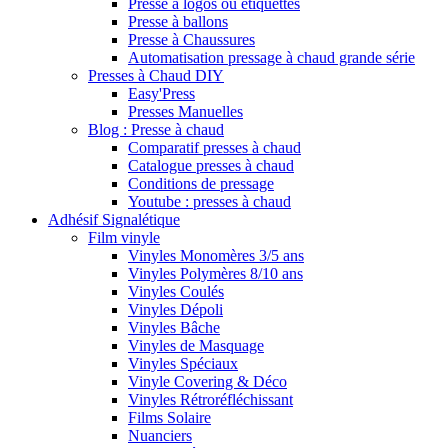
Presse à logos ou étiquettes
Presse à ballons
Presse à Chaussures
Automatisation pressage à chaud grande série
Presses à Chaud DIY
Easy'Press
Presses Manuelles
Blog : Presse à chaud
Comparatif presses à chaud
Catalogue presses à chaud
Conditions de pressage
Youtube : presses à chaud
Adhésif Signalétique
Film vinyle
Vinyles Monomères 3/5 ans
Vinyles Polymères 8/10 ans
Vinyles Coulés
Vinyles Dépoli
Vinyles Bâche
Vinyles de Masquage
Vinyles Spéciaux
Vinyle Covering & Déco
Vinyles Rétroréfléchissant
Films Solaire
Nuanciers