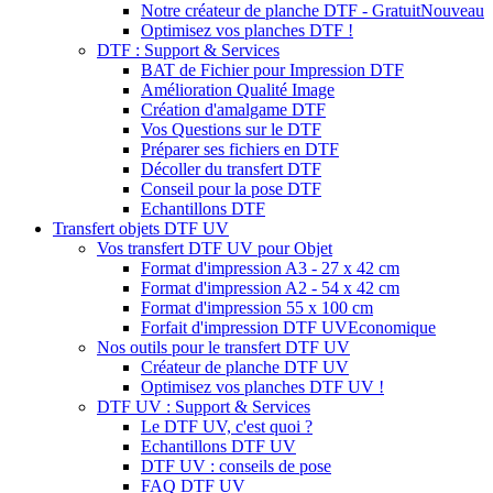
Notre créateur de planche DTF - Gratuit
Nouveau
Optimisez vos planches DTF !
DTF : Support & Services
BAT de Fichier pour Impression DTF
Amélioration Qualité Image
Création d'amalgame DTF
Vos Questions sur le DTF
Préparer ses fichiers en DTF
Décoller du transfert DTF
Conseil pour la pose DTF
Echantillons DTF
Transfert objets DTF UV
Vos transfert DTF UV pour Objet
Format d'impression A3 - 27 x 42 cm
Format d'impression A2 - 54 x 42 cm
Format d'impression 55 x 100 cm
Forfait d'impression DTF UV
Economique
Nos outils pour le transfert DTF UV
Créateur de planche DTF UV
Optimisez vos planches DTF UV !
DTF UV : Support & Services
Le DTF UV, c'est quoi ?
Echantillons DTF UV
DTF UV : conseils de pose
FAQ DTF UV