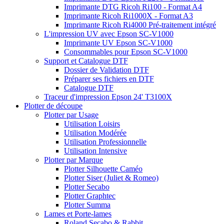
Imprimante DTG Ricoh Ri100 - Format A4
Imprimante Ricoh Ri1000X - Format A3
Imprimante Ricoh Ri4000 Pré-traitement intégré
L'impression UV avec Epson SC-V1000
Imprimante UV Epson SC-V1000
Consommables pour Epson SC-V1000
Support et Catalogue DTF
Dossier de Validation DTF
Préparer ses fichiers en DTF
Catalogue DTF
Traceur d'impression Epson 24' T3100X
Plotter de découpe
Plotter par Usage
Utilisation Loisirs
Utilisation Modérée
Utilisation Professionnelle
Utilisation Intensive
Plotter par Marque
Plotter Silhouette Caméo
Plotter Siser (Juliet & Romeo)
Plotter Secabo
Plotter Graphtec
Plotter Summa
Lames et Porte-lames
Roland Secabo & Rabbit