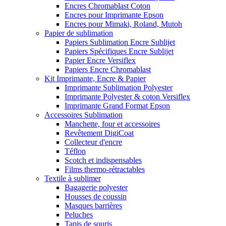
Encres Chromablast Coton
Encres pour Imprimante Epson
Encres pour Mimaki, Roland, Mutoh
Papier de sublimation
Papiers Sublimation Encre Sublijet
Papiers Spécifiques Encre Sublijet
Papier Encre Versiflex
Papiers Encre Chromablast
Kit Imprimante, Encre & Papier
Imprimante Sublimation Polyester
Imprimante Polyester & coton Versiflex
Imprimante Grand Format Epson
Accessoires Sublimation
Manchette, four et accessoires
Revêtement DigiCoat
Collecteur d'encre
Téflon
Scotch et indispensables
Films thermo-rétractables
Textile à sublimer
Bagagerie polyester
Housses de coussin
Masques barrières
Peluches
Tapis de souris