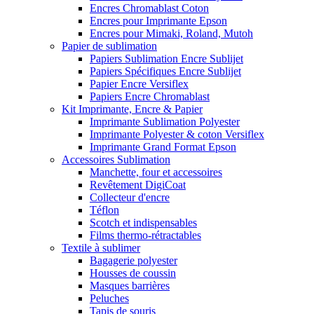
Encres Chromablast Coton
Encres pour Imprimante Epson
Encres pour Mimaki, Roland, Mutoh
Papier de sublimation
Papiers Sublimation Encre Sublijet
Papiers Spécifiques Encre Sublijet
Papier Encre Versiflex
Papiers Encre Chromablast
Kit Imprimante, Encre & Papier
Imprimante Sublimation Polyester
Imprimante Polyester & coton Versiflex
Imprimante Grand Format Epson
Accessoires Sublimation
Manchette, four et accessoires
Revêtement DigiCoat
Collecteur d'encre
Téflon
Scotch et indispensables
Films thermo-rétractables
Textile à sublimer
Bagagerie polyester
Housses de coussin
Masques barrières
Peluches
Tapis de souris