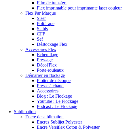
Film de transfert
Flex imprimable pour imprimante laser couleur
Flex Par Marque
Siser
Poli-Tape
Stahls
CFP
Sef
Déstockage Flex
Accessoires Flex
Echenillage
Pressage
Décol'Flex
Porte-rouleaux
Démarrer en flockage
Plotter de découpe
Presse à chaud
Accessoires
Blog : Le Flockage
Youtube : Le Flockage
Podcast : Le Flockage
Sublimation
Encre de sublimation
Encres Sublijet Polyester
Encre Versiflex Coton & Polyester