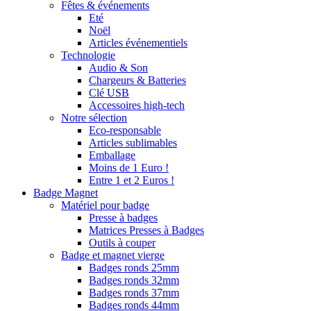
Fêtes & événements
Eté
Noël
Articles événementiels
Technologie
Audio & Son
Chargeurs & Batteries
Clé USB
Accessoires high-tech
Notre sélection
Eco-responsable
Articles sublimables
Emballage
Moins de 1 Euro !
Entre 1 et 2 Euros !
Badge Magnet
Matériel pour badge
Presse à badges
Matrices Presses à Badges
Outils à couper
Badge et magnet vierge
Badges ronds 25mm
Badges ronds 32mm
Badges ronds 37mm
Badges ronds 44mm