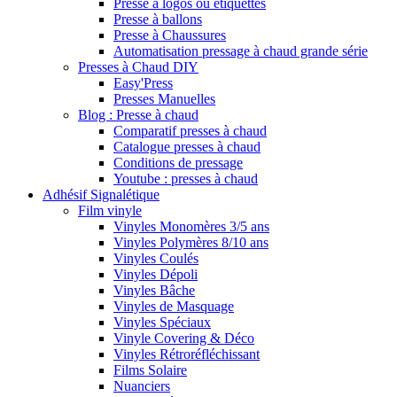
Presse à logos ou étiquettes
Presse à ballons
Presse à Chaussures
Automatisation pressage à chaud grande série
Presses à Chaud DIY
Easy'Press
Presses Manuelles
Blog : Presse à chaud
Comparatif presses à chaud
Catalogue presses à chaud
Conditions de pressage
Youtube : presses à chaud
Adhésif Signalétique
Film vinyle
Vinyles Monomères 3/5 ans
Vinyles Polymères 8/10 ans
Vinyles Coulés
Vinyles Dépoli
Vinyles Bâche
Vinyles de Masquage
Vinyles Spéciaux
Vinyle Covering & Déco
Vinyles Rétroréfléchissant
Films Solaire
Nuanciers