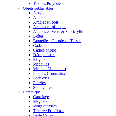
Textiles Polyester
Objets sublimables
Acrylique
Ardoise
Articles en bois
Articles en plastique
Articles en verre & Sublicrylic
Boîtes
Bouteilles, Gourdes et Tasses
Cadenas
Cadres photos
Décapsuleurs
Magnets
Médailles
Métal et Aluminium
Plaques Chromaluxe
Porte-clés
Puzzles
Sous-verres
Céramique
Carrelage
Magnets
Mugs et tasses
Tirelire / Pot / Vase
Boite Cadeau