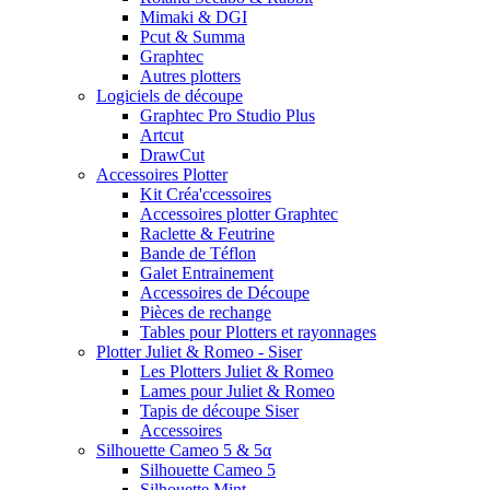
Mimaki & DGI
Pcut & Summa
Graphtec
Autres plotters
Logiciels de découpe
Graphtec Pro Studio Plus
Artcut
DrawCut
Accessoires Plotter
Kit Créa'ccessoires
Accessoires plotter Graphtec
Raclette & Feutrine
Bande de Téflon
Galet Entrainement
Accessoires de Découpe
Pièces de rechange
Tables pour Plotters et rayonnages
Plotter Juliet & Romeo - Siser
Les Plotters Juliet & Romeo
Lames pour Juliet & Romeo
Tapis de découpe Siser
Accessoires
Silhouette Cameo 5 & 5α
Silhouette Cameo 5
Silhouette Mint