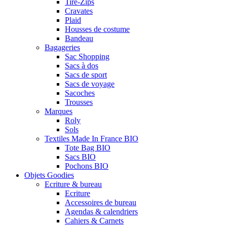
Tire-Zips
Cravates
Plaid
Housses de costume
Bandeau
Bagageries
Sac Shopping
Sacs à dos
Sacs de sport
Sacs de voyage
Sacoches
Trousses
Marques
Roly
Sols
Textiles Made In France BIO
Tote Bag BIO
Sacs BIO
Pochons BIO
Objets Goodies
Ecriture & bureau
Ecriture
Accessoires de bureau
Agendas & calendriers
Cahiers & Carnets