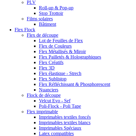
PLV
Roll-up & Pop-up
Stop Trottoir
Films solaires
Bâtiment
Flex Flock
Flex de découpe
Lot de Feuilles de Flex
Flex de Couleurs
Flex Métallisés & Miroir
Flex Pailletés & Holographiques
Flex Créatifs
Flex 3D
Flex élastique - Strech
Flex Sublistop
Flex Réfléchissant & Phosphorescent
Nuanciers
Flock de découpe
Velcut Evo - Sef
Poli-Flock - Poli Tape
Flex imprimable
Imprimables textiles foncés
Imprimables textiles blancs
Imprimables Spéciaux
Latex compatibles