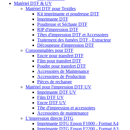
Matériel DTF & UV
Matériel DTF pour Textiles
Kit imprimante et poudreuse DTF
Imprimante DTF
Poudreuse et Séchage DTF
RIP d'impression DTF
Têtes d'impression DTF et Accessoires
Traitement des fumées DTF - Extracteur
Découpeuse d'impression DTF
Consommables pour DTF
Encre pour transfert DTF
Film pour transfert DTF
Poudre pour transfert DTF
Accessoires de Maintenance
Accessoires de Production
Pièces de rechange
Matériel pour l'impression DTF UV
Imprimante DTF UV
Film DTF UV
Encre DTF UV
Tête d'impression et accessoires
Accessoires de maintenance
L'impression directe DTG
Imprimante DTG Epson F1000 - Format A4
Imprimante DTG Epson F2200 - Format A3