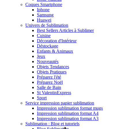
Coques Smartphone
Iphone
Samsung
Huawei
Univers de Sublimation
Best Sellers Articles à Sublimer
Cuisine
Décoration d'Intérieur
Déstockage
Enfants & Animaux
Jeux
Nouveautés
Objets Tendances
Objets Pratiques
Préparez l'été
Préparez Noël
Salle de Bain
St Valentin
Express
Sport
Service impression papier sublimation
Impression sublimation format mugs
Impression sublimation format A4
Impression sublimation format A3
Sublimation : Blog et tutoriels
Blog Sublimation