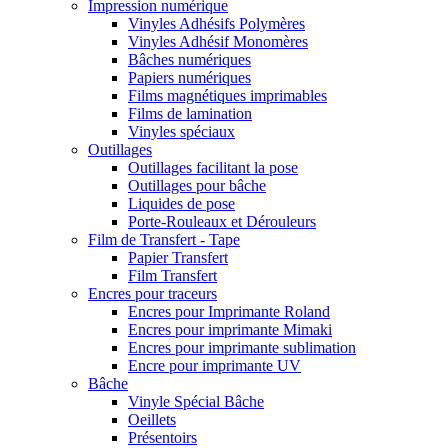
Impression numérique
Vinyles Adhésifs Polymères
Vinyles Adhésif Monomères
Bâches numériques
Papiers numériques
Films magnétiques imprimables
Films de lamination
Vinyles spéciaux
Outillages
Outillages facilitant la pose
Outillages pour bâche
Liquides de pose
Porte-Rouleaux et Dérouleurs
Film de Transfert - Tape
Papier Transfert
Film Transfert
Encres pour traceurs
Encres pour Imprimante Roland
Encres pour imprimante Mimaki
Encres pour imprimante sublimation
Encre pour imprimante UV
Bâche
Vinyle Spécial Bâche
Oeillets
Présentoirs