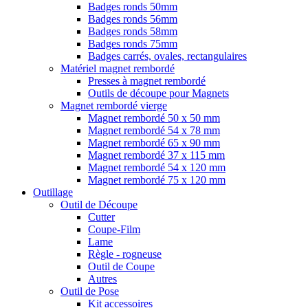
Badges ronds 50mm
Badges ronds 56mm
Badges ronds 58mm
Badges ronds 75mm
Badges carrés, ovales, rectangulaires
Matériel magnet rembordé
Presses à magnet rembordé
Outils de découpe pour Magnets
Magnet rembordé vierge
Magnet rembordé 50 x 50 mm
Magnet rembordé 54 x 78 mm
Magnet rembordé 65 x 90 mm
Magnet rembordé 37 x 115 mm
Magnet rembordé 54 x 120 mm
Magnet rembordé 75 x 120 mm
Outillage
Outil de Découpe
Cutter
Coupe-Film
Lame
Règle - rogneuse
Outil de Coupe
Autres
Outil de Pose
Kit accessoires