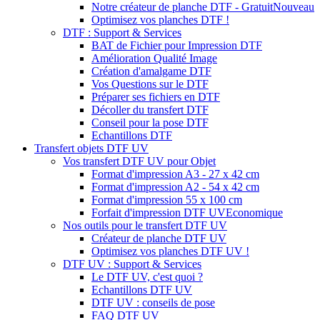
Notre créateur de planche DTF - Gratuit
Nouveau
Optimisez vos planches DTF !
DTF : Support & Services
BAT de Fichier pour Impression DTF
Amélioration Qualité Image
Création d'amalgame DTF
Vos Questions sur le DTF
Préparer ses fichiers en DTF
Décoller du transfert DTF
Conseil pour la pose DTF
Echantillons DTF
Transfert objets DTF UV
Vos transfert DTF UV pour Objet
Format d'impression A3 - 27 x 42 cm
Format d'impression A2 - 54 x 42 cm
Format d'impression 55 x 100 cm
Forfait d'impression DTF UV
Economique
Nos outils pour le transfert DTF UV
Créateur de planche DTF UV
Optimisez vos planches DTF UV !
DTF UV : Support & Services
Le DTF UV, c'est quoi ?
Echantillons DTF UV
DTF UV : conseils de pose
FAQ DTF UV