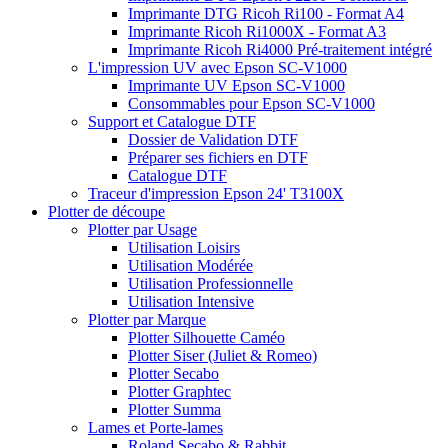
Imprimante DTG Ricoh Ri100 - Format A4
Imprimante Ricoh Ri1000X - Format A3
Imprimante Ricoh Ri4000 Pré-traitement intégré
L'impression UV avec Epson SC-V1000
Imprimante UV Epson SC-V1000
Consommables pour Epson SC-V1000
Support et Catalogue DTF
Dossier de Validation DTF
Préparer ses fichiers en DTF
Catalogue DTF
Traceur d'impression Epson 24' T3100X
Plotter de découpe
Plotter par Usage
Utilisation Loisirs
Utilisation Modérée
Utilisation Professionnelle
Utilisation Intensive
Plotter par Marque
Plotter Silhouette Caméo
Plotter Siser (Juliet & Romeo)
Plotter Secabo
Plotter Graphtec
Plotter Summa
Lames et Porte-lames
Roland Secabo & Rabbit