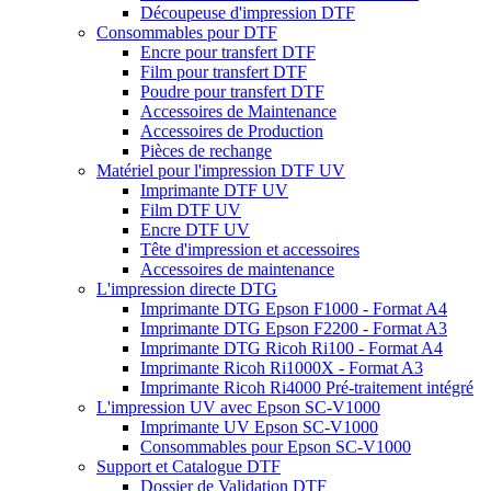
Découpeuse d'impression DTF
Consommables pour DTF
Encre pour transfert DTF
Film pour transfert DTF
Poudre pour transfert DTF
Accessoires de Maintenance
Accessoires de Production
Pièces de rechange
Matériel pour l'impression DTF UV
Imprimante DTF UV
Film DTF UV
Encre DTF UV
Tête d'impression et accessoires
Accessoires de maintenance
L'impression directe DTG
Imprimante DTG Epson F1000 - Format A4
Imprimante DTG Epson F2200 - Format A3
Imprimante DTG Ricoh Ri100 - Format A4
Imprimante Ricoh Ri1000X - Format A3
Imprimante Ricoh Ri4000 Pré-traitement intégré
L'impression UV avec Epson SC-V1000
Imprimante UV Epson SC-V1000
Consommables pour Epson SC-V1000
Support et Catalogue DTF
Dossier de Validation DTF