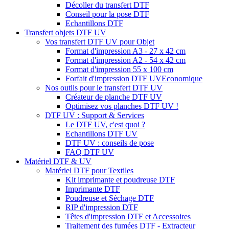
Décoller du transfert DTF
Conseil pour la pose DTF
Echantillons DTF
Transfert objets DTF UV
Vos transfert DTF UV pour Objet
Format d'impression A3 - 27 x 42 cm
Format d'impression A2 - 54 x 42 cm
Format d'impression 55 x 100 cm
Forfait d'impression DTF UV
Economique
Nos outils pour le transfert DTF UV
Créateur de planche DTF UV
Optimisez vos planches DTF UV !
DTF UV : Support & Services
Le DTF UV, c'est quoi ?
Echantillons DTF UV
DTF UV : conseils de pose
FAQ DTF UV
Matériel DTF & UV
Matériel DTF pour Textiles
Kit imprimante et poudreuse DTF
Imprimante DTF
Poudreuse et Séchage DTF
RIP d'impression DTF
Têtes d'impression DTF et Accessoires
Traitement des fumées DTF - Extracteur