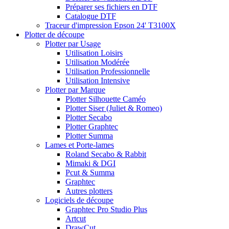
Préparer ses fichiers en DTF
Catalogue DTF
Traceur d'impression Epson 24' T3100X
Plotter de découpe
Plotter par Usage
Utilisation Loisirs
Utilisation Modérée
Utilisation Professionnelle
Utilisation Intensive
Plotter par Marque
Plotter Silhouette Caméo
Plotter Siser (Juliet & Romeo)
Plotter Secabo
Plotter Graphtec
Plotter Summa
Lames et Porte-lames
Roland Secabo & Rabbit
Mimaki & DGI
Pcut & Summa
Graphtec
Autres plotters
Logiciels de découpe
Graphtec Pro Studio Plus
Artcut
DrawCut