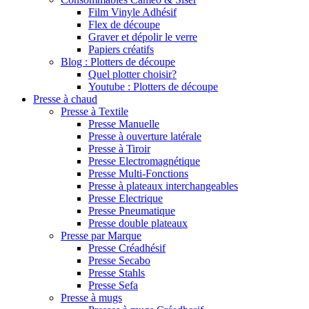
Film Vinyle Adhésif
Flex de découpe
Graver et dépolir le verre
Papiers créatifs
Blog : Plotters de découpe
Quel plotter choisir?
Youtube : Plotters de découpe
Presse à chaud
Presse à Textile
Presse Manuelle
Presse à ouverture latérale
Presse à Tiroir
Presse Electromagnétique
Presse Multi-Fonctions
Presse à plateaux interchangeables
Presse Electrique
Presse Pneumatique
Presse double plateaux
Presse par Marque
Presse Créadhésif
Presse Secabo
Presse Stahls
Presse Sefa
Presse à mugs