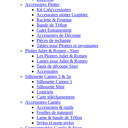
Accessoires Plotter
Kit Créa'ccessoires
Accessoires plotter Graphtec
Raclette & Feutrine
Bande de Téflon
Galet Entrainement
Accessoires de Découpe
Pièces de rechange
Tables pour Plotters et rayonnages
Plotter Juliet & Romeo - Siser
Les Plotters Juliet & Romeo
Lames pour Juliet & Romeo
Tapis de découpe Siser
Accessoires
Silhouette Cameo 5 & 5α
Silhouette Cameo 5
Silhouette Mint
Logiciels
Carte téléchargement
Accessoires Caméo
Accessoires & outils
Feuilles de transport
Lame & bande de Téflon
Stylos et porte-stylos
Consommables Caméo & Siser