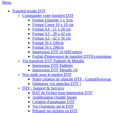
Menu
Transfert textile DTF
Commander votre transfert DTF
Format Etiquette 5 x 5cm
Format Coeur 10 x 10 cm
Format A4 - 21 x 28 cm
Format A3 - 28 x 42 cm
Format A2 - 42 x 56 cm
Format 56 x 100cm
Format 56 x 200cm
Impression DTF en 6H
Express
Forfait d'impression de transfert DTF
Economique
Vos transferts DTF Pailletés & Métallic
Impression DTF Pailletée
Impression DTF Metallic Or
Nos outils pour le tranfert DTF
Notre créateur de planche DTF - Gratuit
Nouveau
Optimisez vos planches DTF !
DTF : Support & Services
BAT de Fichier pour Impression DTF
Amélioration Qualité Image
Création d'amalgame DTF
Vos Questions sur le DTF
Préparer ses fichiers en DTF