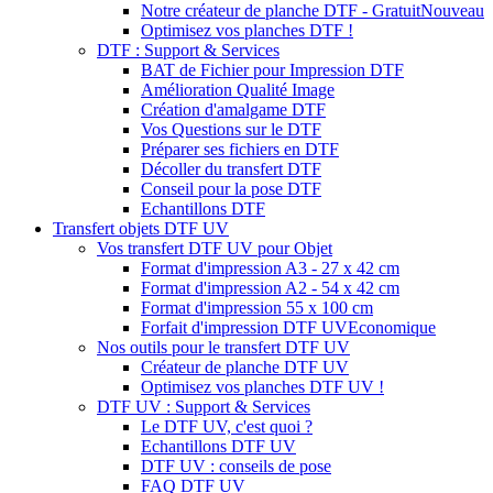
Notre créateur de planche DTF - Gratuit
Nouveau
Optimisez vos planches DTF !
DTF : Support & Services
BAT de Fichier pour Impression DTF
Amélioration Qualité Image
Création d'amalgame DTF
Vos Questions sur le DTF
Préparer ses fichiers en DTF
Décoller du transfert DTF
Conseil pour la pose DTF
Echantillons DTF
Transfert objets DTF UV
Vos transfert DTF UV pour Objet
Format d'impression A3 - 27 x 42 cm
Format d'impression A2 - 54 x 42 cm
Format d'impression 55 x 100 cm
Forfait d'impression DTF UV
Economique
Nos outils pour le transfert DTF UV
Créateur de planche DTF UV
Optimisez vos planches DTF UV !
DTF UV : Support & Services
Le DTF UV, c'est quoi ?
Echantillons DTF UV
DTF UV : conseils de pose
FAQ DTF UV