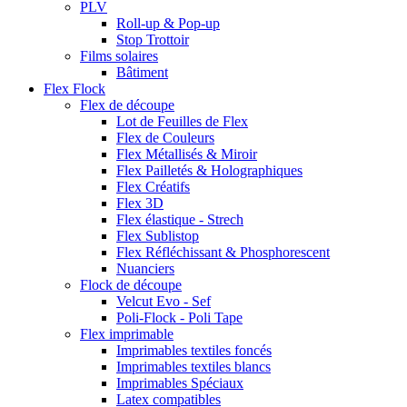
PLV
Roll-up & Pop-up
Stop Trottoir
Films solaires
Bâtiment
Flex Flock
Flex de découpe
Lot de Feuilles de Flex
Flex de Couleurs
Flex Métallisés & Miroir
Flex Pailletés & Holographiques
Flex Créatifs
Flex 3D
Flex élastique - Strech
Flex Sublistop
Flex Réfléchissant & Phosphorescent
Nuanciers
Flock de découpe
Velcut Evo - Sef
Poli-Flock - Poli Tape
Flex imprimable
Imprimables textiles foncés
Imprimables textiles blancs
Imprimables Spéciaux
Latex compatibles