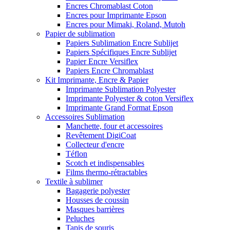
Encres Chromablast Coton
Encres pour Imprimante Epson
Encres pour Mimaki, Roland, Mutoh
Papier de sublimation
Papiers Sublimation Encre Sublijet
Papiers Spécifiques Encre Sublijet
Papier Encre Versiflex
Papiers Encre Chromablast
Kit Imprimante, Encre & Papier
Imprimante Sublimation Polyester
Imprimante Polyester & coton Versiflex
Imprimante Grand Format Epson
Accessoires Sublimation
Manchette, four et accessoires
Revêtement DigiCoat
Collecteur d'encre
Téflon
Scotch et indispensables
Films thermo-rétractables
Textile à sublimer
Bagagerie polyester
Housses de coussin
Masques barrières
Peluches
Tapis de souris