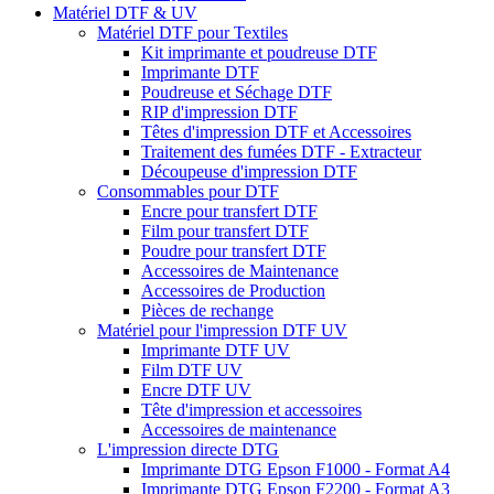
Matériel DTF & UV
Matériel DTF pour Textiles
Kit imprimante et poudreuse DTF
Imprimante DTF
Poudreuse et Séchage DTF
RIP d'impression DTF
Têtes d'impression DTF et Accessoires
Traitement des fumées DTF - Extracteur
Découpeuse d'impression DTF
Consommables pour DTF
Encre pour transfert DTF
Film pour transfert DTF
Poudre pour transfert DTF
Accessoires de Maintenance
Accessoires de Production
Pièces de rechange
Matériel pour l'impression DTF UV
Imprimante DTF UV
Film DTF UV
Encre DTF UV
Tête d'impression et accessoires
Accessoires de maintenance
L'impression directe DTG
Imprimante DTG Epson F1000 - Format A4
Imprimante DTG Epson F2200 - Format A3