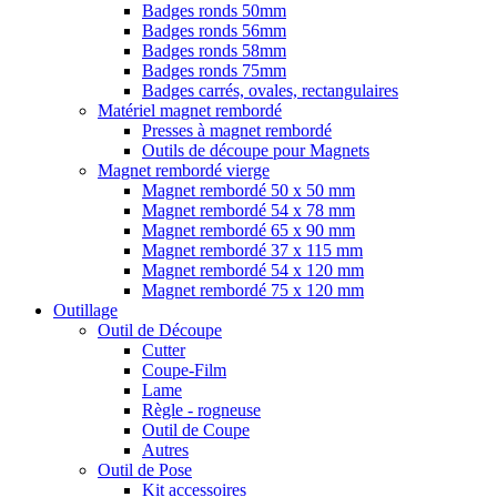
Badges ronds 50mm
Badges ronds 56mm
Badges ronds 58mm
Badges ronds 75mm
Badges carrés, ovales, rectangulaires
Matériel magnet rembordé
Presses à magnet rembordé
Outils de découpe pour Magnets
Magnet rembordé vierge
Magnet rembordé 50 x 50 mm
Magnet rembordé 54 x 78 mm
Magnet rembordé 65 x 90 mm
Magnet rembordé 37 x 115 mm
Magnet rembordé 54 x 120 mm
Magnet rembordé 75 x 120 mm
Outillage
Outil de Découpe
Cutter
Coupe-Film
Lame
Règle - rogneuse
Outil de Coupe
Autres
Outil de Pose
Kit accessoires