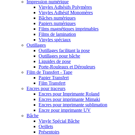
Impression numérique
Vinyles Adhésifs Polymères
Vinyles Adhésif Monomères
Bâches numériques
Papiers numériques
Films magnétiques imprimables
Films de lamination
Vinyles spéciaux
Outillages
Outillages facilitant la pose
Outillages pour bâche
Liquides de pose
Porte-Rouleaux et Dérouleurs
Film de Transfert - Tape
Papier Transfert
Film Transfert
Encres pour traceurs
Encres pour Imprimante Roland
Encres pour imprimante Mimaki
Encres pour imprimante sublimation
Encre pour imprimante UV
Bâche
Vinyle Spécial Bâche
Oeillets
Présentoirs