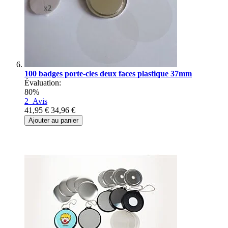
100 badges porte-cles deux faces plastique 37mm
Évaluation:
80%
2
Avis
41,95 €
34,96 €
Ajouter au panier