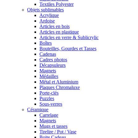
Textiles Polyester
Objets sublimables
Acrylique
Ardoise
Articles en bois
Articles en plastique
Articles en verre & Sublicrylic
Boîtes
Bouteilles, Gourdes et Tasses
Cadenas
Cadres photos
Décapsuleurs
Magnets
Médailles
Métal et Aluminium
Plaques Chromaluxe
Porte-clés
Puzzles
Sous-verres
Céramique
Carrelage
Magnets
Mugs et tasses
Tirelire / Pot / Vase
Boite Cadeau