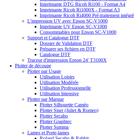
Imprimante DTG Ricoh Ri100 - Format A4
Imprimante Ricoh Ri1000X - Format A3
Imprimante Ricoh Ri4000 Pré-traitement intégré
L'impression UV avec Epson SC-V1000
Imprimante UV Epson SC-V1000
Consommables pour Epson SC-V1000
Support et Catalogue DTF
Dossier de Validation DTF
Préparer ses fichiers en DTF
Catalogue DTF
Traceur d'impression Epson 24' T3100X
Plotter de découpe
Plotter par Usage
Utilisation Loisirs
Utilisation Modérée
Utilisation Professionnelle
Utilisation Intensive
Plotter par Marque
Plotter Silhouette Caméo
Plotter Siser (Juliet & Romeo)
Plotter Secabo
Plotter Graphtec
Plotter Summa
Lames et Porte-lames
Roland Secabo & Rabbit