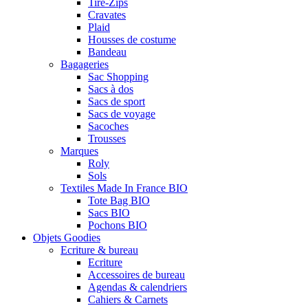
Tire-Zips
Cravates
Plaid
Housses de costume
Bandeau
Bagageries
Sac Shopping
Sacs à dos
Sacs de sport
Sacs de voyage
Sacoches
Trousses
Marques
Roly
Sols
Textiles Made In France BIO
Tote Bag BIO
Sacs BIO
Pochons BIO
Objets Goodies
Ecriture & bureau
Ecriture
Accessoires de bureau
Agendas & calendriers
Cahiers & Carnets