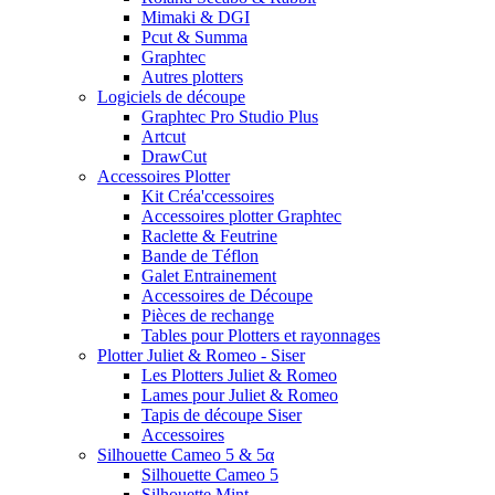
Mimaki & DGI
Pcut & Summa
Graphtec
Autres plotters
Logiciels de découpe
Graphtec Pro Studio Plus
Artcut
DrawCut
Accessoires Plotter
Kit Créa'ccessoires
Accessoires plotter Graphtec
Raclette & Feutrine
Bande de Téflon
Galet Entrainement
Accessoires de Découpe
Pièces de rechange
Tables pour Plotters et rayonnages
Plotter Juliet & Romeo - Siser
Les Plotters Juliet & Romeo
Lames pour Juliet & Romeo
Tapis de découpe Siser
Accessoires
Silhouette Cameo 5 & 5α
Silhouette Cameo 5
Silhouette Mint