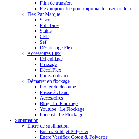
Film de transfert
Flex imprimable pour imprimante laser couleur
Flex Par Marque
Siser
Poli-Tape
Stahls
CFP
Sef
Déstockage Flex
Accessoires Flex
Echenillage
Pressage
Décol'Flex
Porte-rouleaux
Démarrer en flockage
Plotter de découpe
Presse à chaud
Accessoires
Blog : Le Flockage
Youtube : Le Flockage
Podcast : Le Flockage
Sublimation
Encre de sublimation
Encres Sublijet Polyester
Encre Versiflex Coton & Polyester