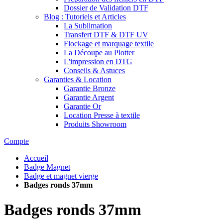
Dossier de Validation DTF
Blog : Tutoriels et Articles
La Sublimation
Transfert DTF & DTF UV
Flockage et marquage textile
La Découpe au Plotter
L'impression en DTG
Conseils & Astuces
Garanties & Location
Garantie Bronze
Garantie Argent
Garantie Or
Location Presse à textile
Produits Showroom
Compte
Accueil
Badge Magnet
Badge et magnet vierge
Badges ronds 37mm
Badges ronds 37mm