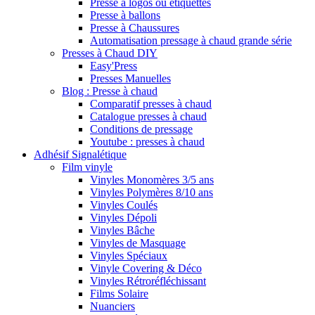
Presse à logos ou étiquettes
Presse à ballons
Presse à Chaussures
Automatisation pressage à chaud grande série
Presses à Chaud DIY
Easy'Press
Presses Manuelles
Blog : Presse à chaud
Comparatif presses à chaud
Catalogue presses à chaud
Conditions de pressage
Youtube : presses à chaud
Adhésif Signalétique
Film vinyle
Vinyles Monomères 3/5 ans
Vinyles Polymères 8/10 ans
Vinyles Coulés
Vinyles Dépoli
Vinyles Bâche
Vinyles de Masquage
Vinyles Spéciaux
Vinyle Covering & Déco
Vinyles Rétroréfléchissant
Films Solaire
Nuanciers