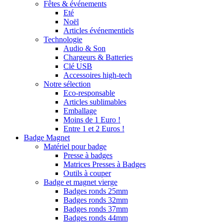
Fêtes & événements
Eté
Noël
Articles événementiels
Technologie
Audio & Son
Chargeurs & Batteries
Clé USB
Accessoires high-tech
Notre sélection
Eco-responsable
Articles sublimables
Emballage
Moins de 1 Euro !
Entre 1 et 2 Euros !
Badge Magnet
Matériel pour badge
Presse à badges
Matrices Presses à Badges
Outils à couper
Badge et magnet vierge
Badges ronds 25mm
Badges ronds 32mm
Badges ronds 37mm
Badges ronds 44mm