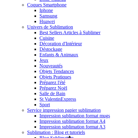
Coques Smartphone
Iphone
Samsung
Huawei
Univers de Sublimation
Best Sellers Articles à Sublimer
Cuisine
Décoration d'Intérieur
Déstockage
Enfants & Animaux
Jeux
Nouveautés
Objets Tendances
Objets Pratiques
Préparez l'été
Préparez Noël
Salle de Bain
St Valentin
Express
Sport
Service impression papier sublimation
Impression sublimation format mugs
Impression sublimation format A4
Impression sublimation format A3
Sublimation : Blog et tutoriels
Blog Sublimation