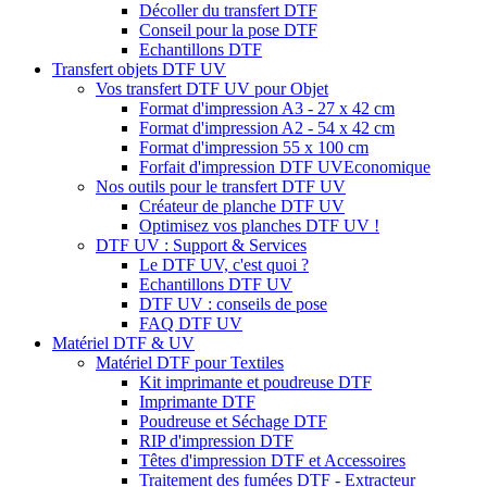
Décoller du transfert DTF
Conseil pour la pose DTF
Echantillons DTF
Transfert objets DTF UV
Vos transfert DTF UV pour Objet
Format d'impression A3 - 27 x 42 cm
Format d'impression A2 - 54 x 42 cm
Format d'impression 55 x 100 cm
Forfait d'impression DTF UV
Economique
Nos outils pour le transfert DTF UV
Créateur de planche DTF UV
Optimisez vos planches DTF UV !
DTF UV : Support & Services
Le DTF UV, c'est quoi ?
Echantillons DTF UV
DTF UV : conseils de pose
FAQ DTF UV
Matériel DTF & UV
Matériel DTF pour Textiles
Kit imprimante et poudreuse DTF
Imprimante DTF
Poudreuse et Séchage DTF
RIP d'impression DTF
Têtes d'impression DTF et Accessoires
Traitement des fumées DTF - Extracteur