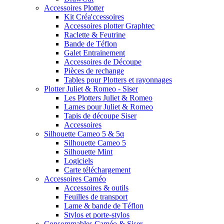
Accessoires Plotter
Kit Créa'ccessoires
Accessoires plotter Graphtec
Raclette & Feutrine
Bande de Téflon
Galet Entrainement
Accessoires de Découpe
Pièces de rechange
Tables pour Plotters et rayonnages
Plotter Juliet & Romeo - Siser
Les Plotters Juliet & Romeo
Lames pour Juliet & Romeo
Tapis de découpe Siser
Accessoires
Silhouette Cameo 5 & 5α
Silhouette Cameo 5
Silhouette Mint
Logiciels
Carte téléchargement
Accessoires Caméo
Accessoires & outils
Feuilles de transport
Lame & bande de Téflon
Stylos et porte-stylos
Consommables Caméo & Siser