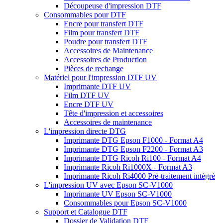
Découpeuse d'impression DTF
Consommables pour DTF
Encre pour transfert DTF
Film pour transfert DTF
Poudre pour transfert DTF
Accessoires de Maintenance
Accessoires de Production
Pièces de rechange
Matériel pour l'impression DTF UV
Imprimante DTF UV
Film DTF UV
Encre DTF UV
Tête d'impression et accessoires
Accessoires de maintenance
L'impression directe DTG
Imprimante DTG Epson F1000 - Format A4
Imprimante DTG Epson F2200 - Format A3
Imprimante DTG Ricoh Ri100 - Format A4
Imprimante Ricoh Ri1000X - Format A3
Imprimante Ricoh Ri4000 Pré-traitement intégré
L'impression UV avec Epson SC-V1000
Imprimante UV Epson SC-V1000
Consommables pour Epson SC-V1000
Support et Catalogue DTF
Dossier de Validation DTF