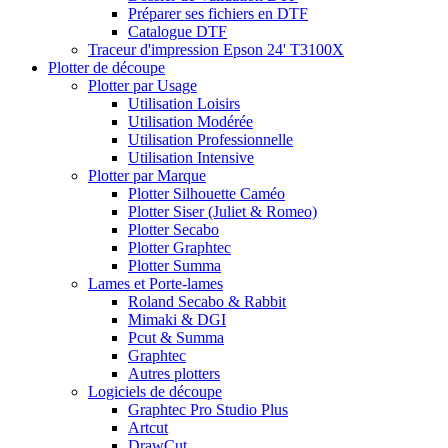
Préparer ses fichiers en DTF
Catalogue DTF
Traceur d'impression Epson 24' T3100X
Plotter de découpe
Plotter par Usage
Utilisation Loisirs
Utilisation Modérée
Utilisation Professionnelle
Utilisation Intensive
Plotter par Marque
Plotter Silhouette Caméo
Plotter Siser (Juliet & Romeo)
Plotter Secabo
Plotter Graphtec
Plotter Summa
Lames et Porte-lames
Roland Secabo & Rabbit
Mimaki & DGI
Pcut & Summa
Graphtec
Autres plotters
Logiciels de découpe
Graphtec Pro Studio Plus
Artcut
DrawCut