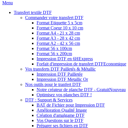
Menu
Transfert textile DTF
Commander votre transfert DTF
Format Etiquette 5 x 5cm
Format Coeur 10 x 10 cm
Format A4 - 21 x 28 cm
Format A3 - 28 x 42 cm
Format A2 - 42 x 56 cm
Format 56 x 100cm
Format 56 x 200cm
Impression DTF en 6H
Express
Forfait d'impression de transfert DTF
Economique
Vos transferts DTF Pailletés & Métallic
Impression DTF Pailletée
Impression DTF Metallic Or
Nos outils pour le tranfert DTF
Notre créateur de planche DTF - Gratuit
Nouveau
Optimisez vos planches DTF !
DTF : Support & Services
BAT de Fichier pour Impression DTF
Amélioration Qualité Image
Création d'amalgame DTF
Vos Questions sur le DTF
Préparer ses fichiers en DTF