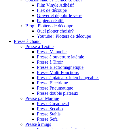
Film Vinyle Adhésif
Flex de découpe
Graver et dépolir le verre
Papiers créatifs
Blog : Plotters de découpe
Quel plotter choisir?
Youtube : Plotters de découpe
Presse à chaud
Presse à Textile
Presse Manuelle
Presse à ouverture latérale
Presse à Tiroir
Presse Electromagnétique
Presse Multi-Fonctions
Presse à plateaux interchangeables
Presse Electrique
Presse Pneumatique
Presse double plateaux
Presse par Marque
Presse Créadhésif
Presse Secabo
Presse Stahls
Presse Sefa
Presse à mugs