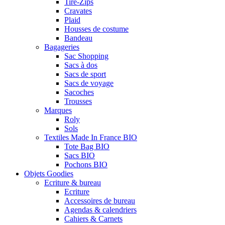
Tire-Zips
Cravates
Plaid
Housses de costume
Bandeau
Bagageries
Sac Shopping
Sacs à dos
Sacs de sport
Sacs de voyage
Sacoches
Trousses
Marques
Roly
Sols
Textiles Made In France BIO
Tote Bag BIO
Sacs BIO
Pochons BIO
Objets Goodies
Ecriture & bureau
Ecriture
Accessoires de bureau
Agendas & calendriers
Cahiers & Carnets