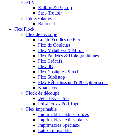
PLV
Roll-up & Pop-up
Stop Trottoir
Films solaires
Bâtiment
Flex Flock
Flex de découpe
Lot de Feuilles de Flex
Flex de Couleurs
Flex Métallisés & Miroir
Flex Pailletés & Holographiques
Flex Créatifs
Flex 3D
Flex élastique - Strech
Flex Sublistop
Flex Réfléchissant & Phosphorescent
Nuanciers
Flock de découpe
Velcut Evo - Sef
Poli-Flock - Poli Tape
Flex imprimable
Imprimables textiles foncés
Imprimables textiles blancs
Imprimables Spéciaux
Latex compatibles