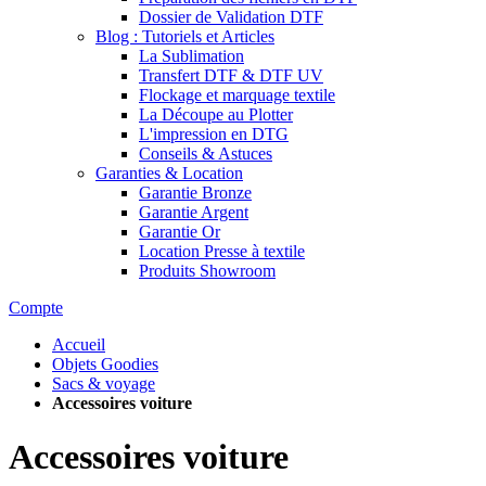
Dossier de Validation DTF
Blog : Tutoriels et Articles
La Sublimation
Transfert DTF & DTF UV
Flockage et marquage textile
La Découpe au Plotter
L'impression en DTG
Conseils & Astuces
Garanties & Location
Garantie Bronze
Garantie Argent
Garantie Or
Location Presse à textile
Produits Showroom
Compte
Accueil
Objets Goodies
Sacs & voyage
Accessoires voiture
Accessoires voiture