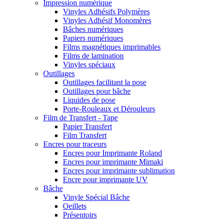
Impression numérique
Vinyles Adhésifs Polymères
Vinyles Adhésif Monomères
Bâches numériques
Papiers numériques
Films magnétiques imprimables
Films de lamination
Vinyles spéciaux
Outillages
Outillages facilitant la pose
Outillages pour bâche
Liquides de pose
Porte-Rouleaux et Dérouleurs
Film de Transfert - Tape
Papier Transfert
Film Transfert
Encres pour traceurs
Encres pour Imprimante Roland
Encres pour imprimante Mimaki
Encres pour imprimante sublimation
Encre pour imprimante UV
Bâche
Vinyle Spécial Bâche
Oeillets
Présentoirs