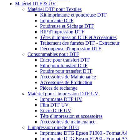
Matériel DTF & UV
Matériel DTF pour Textiles
Kit imprimante et poudreuse DTF
Imprimante DTF
Poudreuse et Séchage DTF
RIP d'impression DTF
Têtes d'impression DTF et Accessoires
Traitement des fumées DTF - Extracteur
Découpeuse d'impression DTF
Consommables pour DTF
Encre pour transfert DTF
Film pour transfert DTF
Poudre pour transfert DTF
Accessoires de Maintenance
Accessoires de Production
Pièces de rechange
Matériel pour l'impression DTF UV
Imprimante DTF UV
Film DTF UV
Encre DTF UV
Tête d'impression et accessoires
Accessoires de maintenance
L'impression directe DTG
Imprimante DTG Epson F1000 - Format A4
Imprimante DTG Epson F2200 - Format A3