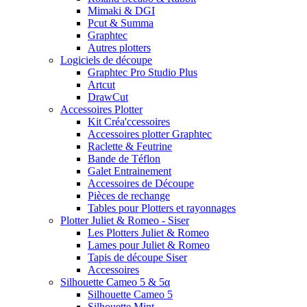
Mimaki & DGI
Pcut & Summa
Graphtec
Autres plotters
Logiciels de découpe
Graphtec Pro Studio Plus
Artcut
DrawCut
Accessoires Plotter
Kit Créa'ccessoires
Accessoires plotter Graphtec
Raclette & Feutrine
Bande de Téflon
Galet Entrainement
Accessoires de Découpe
Pièces de rechange
Tables pour Plotters et rayonnages
Plotter Juliet & Romeo - Siser
Les Plotters Juliet & Romeo
Lames pour Juliet & Romeo
Tapis de découpe Siser
Accessoires
Silhouette Cameo 5 & 5α
Silhouette Cameo 5
Silhouette Mint