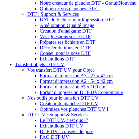
Notre créateur de planche DTF - Gratuit
Nouveau
Optimisez vos planches DTF !
DTF : Support & Services
BAT de Fichier pour Impression DTF
Amélioration Qualité Image
Création d'amalgame DTF
Vos Questions sur le DTF
Préparer ses fichiers en DTF
Décoller du transfert DTF
Conseil pour la pose DTF
Echantillons DTF
Transfert objets DTF UV
Vos transfert DTF UV pour Objet
Format d'impression A3 - 27 x 42 cm
Format d'impression A2 - 54 x 42 cm
Format d'impression 55 x 100 cm
Forfait d'impression DTF UV
Economique
Nos outils pour le transfert DTF UV
Créateur de planche DTF UV
Optimisez vos planches DTF UV !
DTF UV : Support & Services
Le DTF UV, c'est quoi ?
Echantillons DTF UV
DTF UV : conseils de pose
FAQ DTF UV