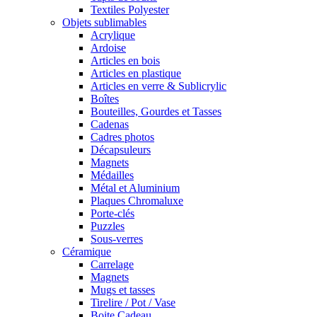
Textiles Polyester
Objets sublimables
Acrylique
Ardoise
Articles en bois
Articles en plastique
Articles en verre & Sublicrylic
Boîtes
Bouteilles, Gourdes et Tasses
Cadenas
Cadres photos
Décapsuleurs
Magnets
Médailles
Métal et Aluminium
Plaques Chromaluxe
Porte-clés
Puzzles
Sous-verres
Céramique
Carrelage
Magnets
Mugs et tasses
Tirelire / Pot / Vase
Boite Cadeau