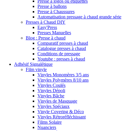
Presse à logos ou étiquettes
Presse à ballons
Presse à Chaussures
Automatisation pressage à chaud grande série
Presses à Chaud DIY
Easy'Press
Presses Manuelles
Blog : Presse à chaud
Comparatif presses à chaud
Catalogue presses à chaud
Conditions de pressage
Youtube : presses à chaud
Adhésif Signalétique
Film vinyle
Vinyles Monomères 3/5 ans
Vinyles Polymères 8/10 ans
Vinyles Coulés
Vinyles Dépoli
Vinyles Bâche
Vinyles de Masquage
Vinyles Spéciaux
Vinyle Covering & Déco
Vinyles Rétroréfléchissant
Films Solaire
Nuanciers