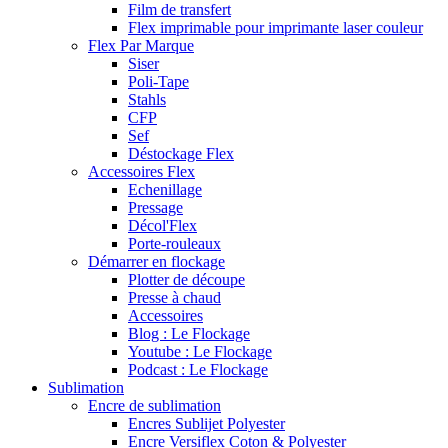
Film de transfert
Flex imprimable pour imprimante laser couleur
Flex Par Marque
Siser
Poli-Tape
Stahls
CFP
Sef
Déstockage Flex
Accessoires Flex
Echenillage
Pressage
Décol'Flex
Porte-rouleaux
Démarrer en flockage
Plotter de découpe
Presse à chaud
Accessoires
Blog : Le Flockage
Youtube : Le Flockage
Podcast : Le Flockage
Sublimation
Encre de sublimation
Encres Sublijet Polyester
Encre Versiflex Coton & Polyester