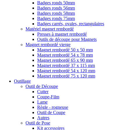
Badges ronds 50mm
Badges ronds 56mm
Badges ronds 58mm
Badges ronds 75mm
Badges carrés, ovales, rectangulaires
Matériel magnet rembordé
Presses à magnet rembordé
Outils de découpe pour Magnets
Magnet rembordé vierge
Magnet rembordé 50 x 50 mm
Magnet rembordé 54 x 78 mm
Magnet rembordé 65 x 90 mm
Magnet rembordé 37 x 115 mm
Magnet rembordé 54 x 120 mm
Magnet rembordé 75 x 120 mm
Outillage
Outil de Découpe
Cutter
Coupe-Film
Lame
Règle - rogneuse
Outil de Coupe
Autres
Outil de Pose
Kit accessoires