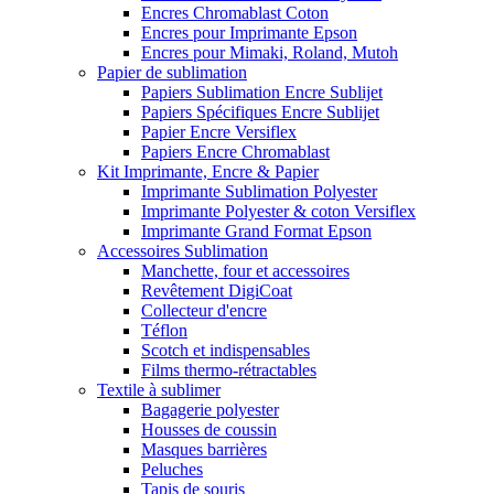
Encres Chromablast Coton
Encres pour Imprimante Epson
Encres pour Mimaki, Roland, Mutoh
Papier de sublimation
Papiers Sublimation Encre Sublijet
Papiers Spécifiques Encre Sublijet
Papier Encre Versiflex
Papiers Encre Chromablast
Kit Imprimante, Encre & Papier
Imprimante Sublimation Polyester
Imprimante Polyester & coton Versiflex
Imprimante Grand Format Epson
Accessoires Sublimation
Manchette, four et accessoires
Revêtement DigiCoat
Collecteur d'encre
Téflon
Scotch et indispensables
Films thermo-rétractables
Textile à sublimer
Bagagerie polyester
Housses de coussin
Masques barrières
Peluches
Tapis de souris