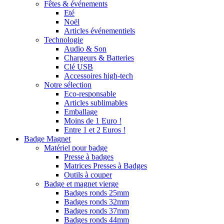
Fêtes & événements
Eté
Noël
Articles événementiels
Technologie
Audio & Son
Chargeurs & Batteries
Clé USB
Accessoires high-tech
Notre sélection
Eco-responsable
Articles sublimables
Emballage
Moins de 1 Euro !
Entre 1 et 2 Euros !
Badge Magnet
Matériel pour badge
Presse à badges
Matrices Presses à Badges
Outils à couper
Badge et magnet vierge
Badges ronds 25mm
Badges ronds 32mm
Badges ronds 37mm
Badges ronds 44mm