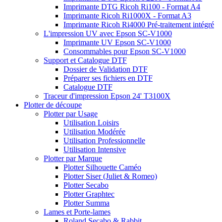
Imprimante DTG Ricoh Ri100 - Format A4
Imprimante Ricoh Ri1000X - Format A3
Imprimante Ricoh Ri4000 Pré-traitement intégré
L'impression UV avec Epson SC-V1000
Imprimante UV Epson SC-V1000
Consommables pour Epson SC-V1000
Support et Catalogue DTF
Dossier de Validation DTF
Préparer ses fichiers en DTF
Catalogue DTF
Traceur d'impression Epson 24' T3100X
Plotter de découpe
Plotter par Usage
Utilisation Loisirs
Utilisation Modérée
Utilisation Professionnelle
Utilisation Intensive
Plotter par Marque
Plotter Silhouette Caméo
Plotter Siser (Juliet & Romeo)
Plotter Secabo
Plotter Graphtec
Plotter Summa
Lames et Porte-lames
Roland Secabo & Rabbit