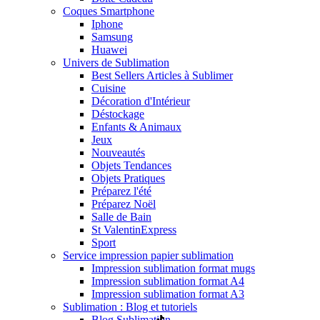
Coques Smartphone
Iphone
Samsung
Huawei
Univers de Sublimation
Best Sellers Articles à Sublimer
Cuisine
Décoration d'Intérieur
Déstockage
Enfants & Animaux
Jeux
Nouveautés
Objets Tendances
Objets Pratiques
Préparez l'été
Préparez Noël
Salle de Bain
St Valentin
Express
Sport
Service impression papier sublimation
Impression sublimation format mugs
Impression sublimation format A4
Impression sublimation format A3
Sublimation : Blog et tutoriels
Blog Sublimation