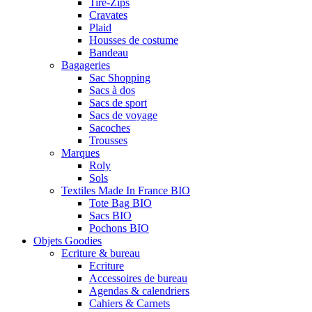
Tire-Zips
Cravates
Plaid
Housses de costume
Bandeau
Bagageries
Sac Shopping
Sacs à dos
Sacs de sport
Sacs de voyage
Sacoches
Trousses
Marques
Roly
Sols
Textiles Made In France BIO
Tote Bag BIO
Sacs BIO
Pochons BIO
Objets Goodies
Ecriture & bureau
Ecriture
Accessoires de bureau
Agendas & calendriers
Cahiers & Carnets