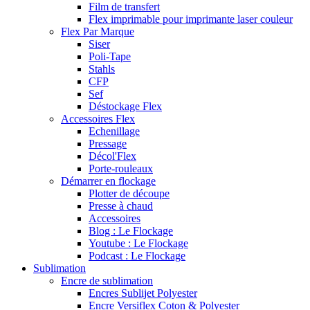
Film de transfert
Flex imprimable pour imprimante laser couleur
Flex Par Marque
Siser
Poli-Tape
Stahls
CFP
Sef
Déstockage Flex
Accessoires Flex
Echenillage
Pressage
Décol'Flex
Porte-rouleaux
Démarrer en flockage
Plotter de découpe
Presse à chaud
Accessoires
Blog : Le Flockage
Youtube : Le Flockage
Podcast : Le Flockage
Sublimation
Encre de sublimation
Encres Sublijet Polyester
Encre Versiflex Coton & Polyester