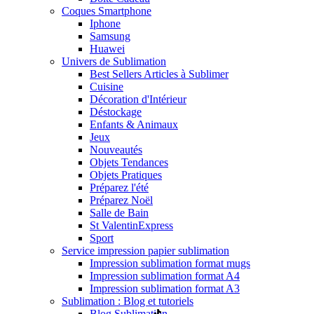
Coques Smartphone
Iphone
Samsung
Huawei
Univers de Sublimation
Best Sellers Articles à Sublimer
Cuisine
Décoration d'Intérieur
Déstockage
Enfants & Animaux
Jeux
Nouveautés
Objets Tendances
Objets Pratiques
Préparez l'été
Préparez Noël
Salle de Bain
St Valentin
Express
Sport
Service impression papier sublimation
Impression sublimation format mugs
Impression sublimation format A4
Impression sublimation format A3
Sublimation : Blog et tutoriels
Blog Sublimation