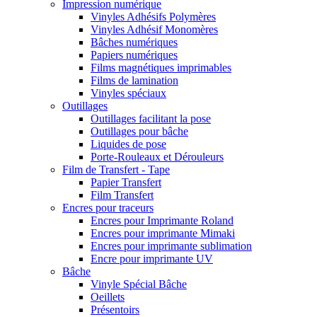
Impression numérique
Vinyles Adhésifs Polymères
Vinyles Adhésif Monomères
Bâches numériques
Papiers numériques
Films magnétiques imprimables
Films de lamination
Vinyles spéciaux
Outillages
Outillages facilitant la pose
Outillages pour bâche
Liquides de pose
Porte-Rouleaux et Dérouleurs
Film de Transfert - Tape
Papier Transfert
Film Transfert
Encres pour traceurs
Encres pour Imprimante Roland
Encres pour imprimante Mimaki
Encres pour imprimante sublimation
Encre pour imprimante UV
Bâche
Vinyle Spécial Bâche
Oeillets
Présentoirs