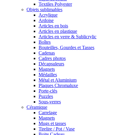
Textiles Polyester
Objets sublimables
Acrylique
Ardoise
Articles en bois
Articles en plastique
Articles en verre & Sublicrylic
Boîtes
Bouteilles, Gourdes et Tasses
Cadenas
Cadres photos
Décapsuleurs
Magnets
Médailles
Métal et Aluminium
Plaques Chromaluxe
Porte-clés
Puzzles
Sous-verres
Céramique
Carrelage
Magnets
Mugs et tasses
Tirelire / Pot / Vase
Boite Cadeau