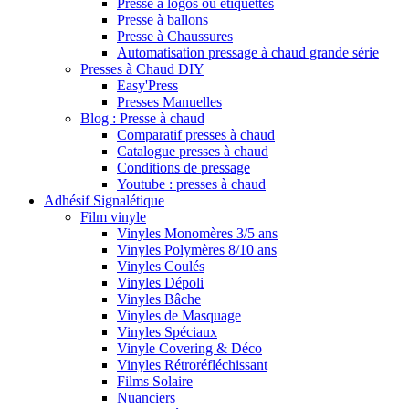
Presse à logos ou étiquettes
Presse à ballons
Presse à Chaussures
Automatisation pressage à chaud grande série
Presses à Chaud DIY
Easy'Press
Presses Manuelles
Blog : Presse à chaud
Comparatif presses à chaud
Catalogue presses à chaud
Conditions de pressage
Youtube : presses à chaud
Adhésif Signalétique
Film vinyle
Vinyles Monomères 3/5 ans
Vinyles Polymères 8/10 ans
Vinyles Coulés
Vinyles Dépoli
Vinyles Bâche
Vinyles de Masquage
Vinyles Spéciaux
Vinyle Covering & Déco
Vinyles Rétroréfléchissant
Films Solaire
Nuanciers