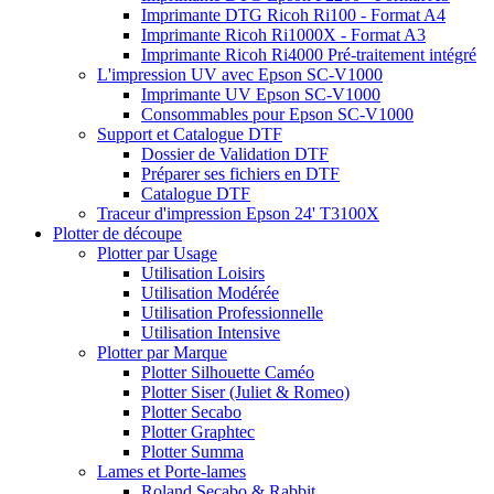
Imprimante DTG Ricoh Ri100 - Format A4
Imprimante Ricoh Ri1000X - Format A3
Imprimante Ricoh Ri4000 Pré-traitement intégré
L'impression UV avec Epson SC-V1000
Imprimante UV Epson SC-V1000
Consommables pour Epson SC-V1000
Support et Catalogue DTF
Dossier de Validation DTF
Préparer ses fichiers en DTF
Catalogue DTF
Traceur d'impression Epson 24' T3100X
Plotter de découpe
Plotter par Usage
Utilisation Loisirs
Utilisation Modérée
Utilisation Professionnelle
Utilisation Intensive
Plotter par Marque
Plotter Silhouette Caméo
Plotter Siser (Juliet & Romeo)
Plotter Secabo
Plotter Graphtec
Plotter Summa
Lames et Porte-lames
Roland Secabo & Rabbit