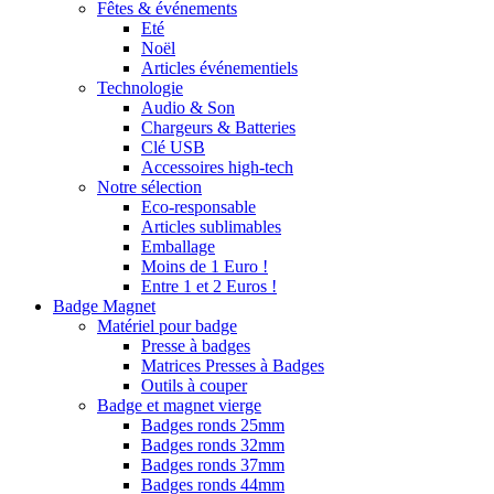
Fêtes & événements
Eté
Noël
Articles événementiels
Technologie
Audio & Son
Chargeurs & Batteries
Clé USB
Accessoires high-tech
Notre sélection
Eco-responsable
Articles sublimables
Emballage
Moins de 1 Euro !
Entre 1 et 2 Euros !
Badge Magnet
Matériel pour badge
Presse à badges
Matrices Presses à Badges
Outils à couper
Badge et magnet vierge
Badges ronds 25mm
Badges ronds 32mm
Badges ronds 37mm
Badges ronds 44mm