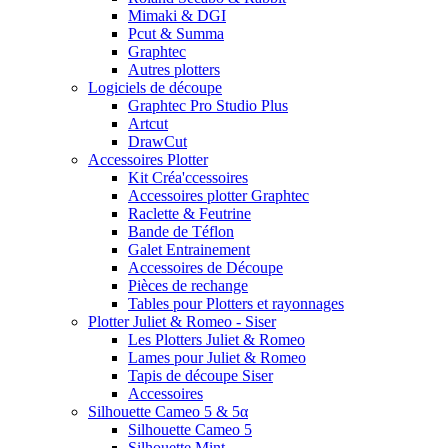
Mimaki & DGI
Pcut & Summa
Graphtec
Autres plotters
Logiciels de découpe
Graphtec Pro Studio Plus
Artcut
DrawCut
Accessoires Plotter
Kit Créa'ccessoires
Accessoires plotter Graphtec
Raclette & Feutrine
Bande de Téflon
Galet Entrainement
Accessoires de Découpe
Pièces de rechange
Tables pour Plotters et rayonnages
Plotter Juliet & Romeo - Siser
Les Plotters Juliet & Romeo
Lames pour Juliet & Romeo
Tapis de découpe Siser
Accessoires
Silhouette Cameo 5 & 5α
Silhouette Cameo 5
Silhouette Mint