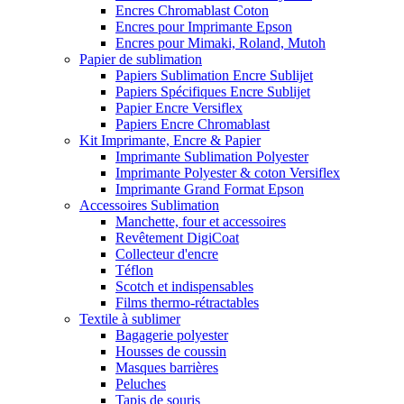
Encres Chromablast Coton
Encres pour Imprimante Epson
Encres pour Mimaki, Roland, Mutoh
Papier de sublimation
Papiers Sublimation Encre Sublijet
Papiers Spécifiques Encre Sublijet
Papier Encre Versiflex
Papiers Encre Chromablast
Kit Imprimante, Encre & Papier
Imprimante Sublimation Polyester
Imprimante Polyester & coton Versiflex
Imprimante Grand Format Epson
Accessoires Sublimation
Manchette, four et accessoires
Revêtement DigiCoat
Collecteur d'encre
Téflon
Scotch et indispensables
Films thermo-rétractables
Textile à sublimer
Bagagerie polyester
Housses de coussin
Masques barrières
Peluches
Tapis de souris