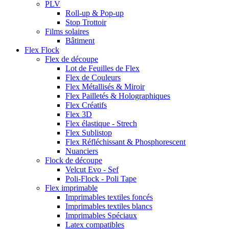
PLV
Roll-up & Pop-up
Stop Trottoir
Films solaires
Bâtiment
Flex Flock
Flex de découpe
Lot de Feuilles de Flex
Flex de Couleurs
Flex Métallisés & Miroir
Flex Pailletés & Holographiques
Flex Créatifs
Flex 3D
Flex élastique - Strech
Flex Sublistop
Flex Réfléchissant & Phosphorescent
Nuanciers
Flock de découpe
Velcut Evo - Sef
Poli-Flock - Poli Tape
Flex imprimable
Imprimables textiles foncés
Imprimables textiles blancs
Imprimables Spéciaux
Latex compatibles