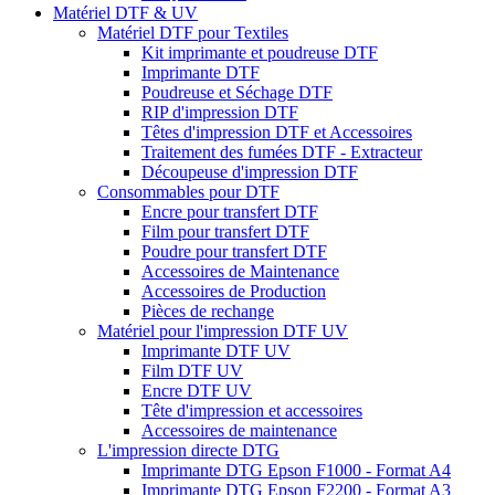
Matériel DTF & UV
Matériel DTF pour Textiles
Kit imprimante et poudreuse DTF
Imprimante DTF
Poudreuse et Séchage DTF
RIP d'impression DTF
Têtes d'impression DTF et Accessoires
Traitement des fumées DTF - Extracteur
Découpeuse d'impression DTF
Consommables pour DTF
Encre pour transfert DTF
Film pour transfert DTF
Poudre pour transfert DTF
Accessoires de Maintenance
Accessoires de Production
Pièces de rechange
Matériel pour l'impression DTF UV
Imprimante DTF UV
Film DTF UV
Encre DTF UV
Tête d'impression et accessoires
Accessoires de maintenance
L'impression directe DTG
Imprimante DTG Epson F1000 - Format A4
Imprimante DTG Epson F2200 - Format A3