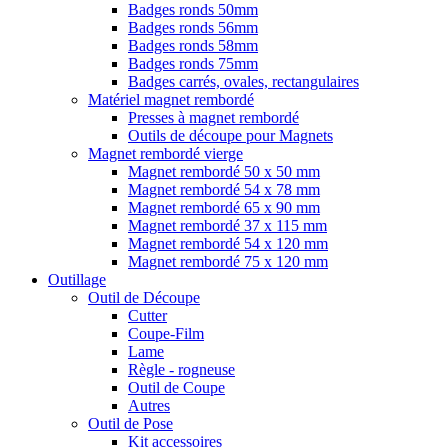
Badges ronds 50mm
Badges ronds 56mm
Badges ronds 58mm
Badges ronds 75mm
Badges carrés, ovales, rectangulaires
Matériel magnet rembordé
Presses à magnet rembordé
Outils de découpe pour Magnets
Magnet rembordé vierge
Magnet rembordé 50 x 50 mm
Magnet rembordé 54 x 78 mm
Magnet rembordé 65 x 90 mm
Magnet rembordé 37 x 115 mm
Magnet rembordé 54 x 120 mm
Magnet rembordé 75 x 120 mm
Outillage
Outil de Découpe
Cutter
Coupe-Film
Lame
Règle - rogneuse
Outil de Coupe
Autres
Outil de Pose
Kit accessoires