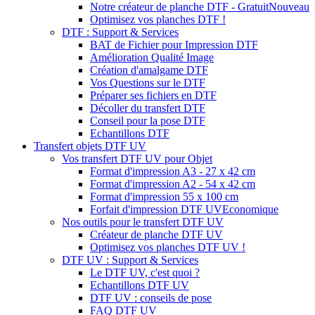
Notre créateur de planche DTF - Gratuit
Nouveau
Optimisez vos planches DTF !
DTF : Support & Services
BAT de Fichier pour Impression DTF
Amélioration Qualité Image
Création d'amalgame DTF
Vos Questions sur le DTF
Préparer ses fichiers en DTF
Décoller du transfert DTF
Conseil pour la pose DTF
Echantillons DTF
Transfert objets DTF UV
Vos transfert DTF UV pour Objet
Format d'impression A3 - 27 x 42 cm
Format d'impression A2 - 54 x 42 cm
Format d'impression 55 x 100 cm
Forfait d'impression DTF UV
Economique
Nos outils pour le transfert DTF UV
Créateur de planche DTF UV
Optimisez vos planches DTF UV !
DTF UV : Support & Services
Le DTF UV, c'est quoi ?
Echantillons DTF UV
DTF UV : conseils de pose
FAQ DTF UV