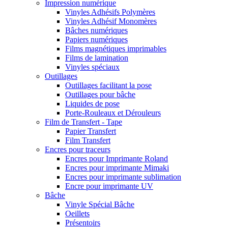
Impression numérique
Vinyles Adhésifs Polymères
Vinyles Adhésif Monomères
Bâches numériques
Papiers numériques
Films magnétiques imprimables
Films de lamination
Vinyles spéciaux
Outillages
Outillages facilitant la pose
Outillages pour bâche
Liquides de pose
Porte-Rouleaux et Dérouleurs
Film de Transfert - Tape
Papier Transfert
Film Transfert
Encres pour traceurs
Encres pour Imprimante Roland
Encres pour imprimante Mimaki
Encres pour imprimante sublimation
Encre pour imprimante UV
Bâche
Vinyle Spécial Bâche
Oeillets
Présentoirs