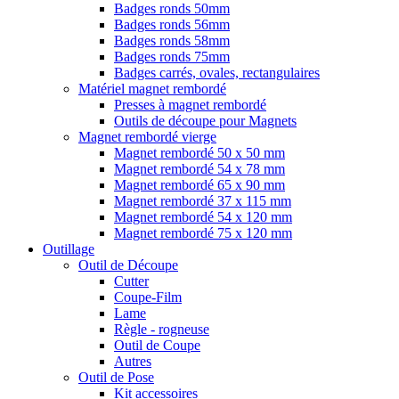
Badges ronds 50mm
Badges ronds 56mm
Badges ronds 58mm
Badges ronds 75mm
Badges carrés, ovales, rectangulaires
Matériel magnet rembordé
Presses à magnet rembordé
Outils de découpe pour Magnets
Magnet rembordé vierge
Magnet rembordé 50 x 50 mm
Magnet rembordé 54 x 78 mm
Magnet rembordé 65 x 90 mm
Magnet rembordé 37 x 115 mm
Magnet rembordé 54 x 120 mm
Magnet rembordé 75 x 120 mm
Outillage
Outil de Découpe
Cutter
Coupe-Film
Lame
Règle - rogneuse
Outil de Coupe
Autres
Outil de Pose
Kit accessoires