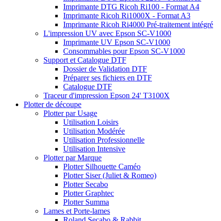
Imprimante DTG Ricoh Ri100 - Format A4
Imprimante Ricoh Ri1000X - Format A3
Imprimante Ricoh Ri4000 Pré-traitement intégré
L'impression UV avec Epson SC-V1000
Imprimante UV Epson SC-V1000
Consommables pour Epson SC-V1000
Support et Catalogue DTF
Dossier de Validation DTF
Préparer ses fichiers en DTF
Catalogue DTF
Traceur d'impression Epson 24' T3100X
Plotter de découpe
Plotter par Usage
Utilisation Loisirs
Utilisation Modérée
Utilisation Professionnelle
Utilisation Intensive
Plotter par Marque
Plotter Silhouette Caméo
Plotter Siser (Juliet & Romeo)
Plotter Secabo
Plotter Graphtec
Plotter Summa
Lames et Porte-lames
Roland Secabo & Rabbit