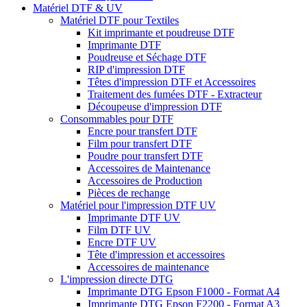
Matériel DTF & UV
Matériel DTF pour Textiles
Kit imprimante et poudreuse DTF
Imprimante DTF
Poudreuse et Séchage DTF
RIP d'impression DTF
Têtes d'impression DTF et Accessoires
Traitement des fumées DTF - Extracteur
Découpeuse d'impression DTF
Consommables pour DTF
Encre pour transfert DTF
Film pour transfert DTF
Poudre pour transfert DTF
Accessoires de Maintenance
Accessoires de Production
Pièces de rechange
Matériel pour l'impression DTF UV
Imprimante DTF UV
Film DTF UV
Encre DTF UV
Tête d'impression et accessoires
Accessoires de maintenance
L'impression directe DTG
Imprimante DTG Epson F1000 - Format A4
Imprimante DTG Epson F2200 - Format A3