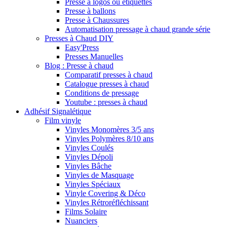
Presse à logos ou étiquettes
Presse à ballons
Presse à Chaussures
Automatisation pressage à chaud grande série
Presses à Chaud DIY
Easy'Press
Presses Manuelles
Blog : Presse à chaud
Comparatif presses à chaud
Catalogue presses à chaud
Conditions de pressage
Youtube : presses à chaud
Adhésif Signalétique
Film vinyle
Vinyles Monomères 3/5 ans
Vinyles Polymères 8/10 ans
Vinyles Coulés
Vinyles Dépoli
Vinyles Bâche
Vinyles de Masquage
Vinyles Spéciaux
Vinyle Covering & Déco
Vinyles Rétroréfléchissant
Films Solaire
Nuanciers