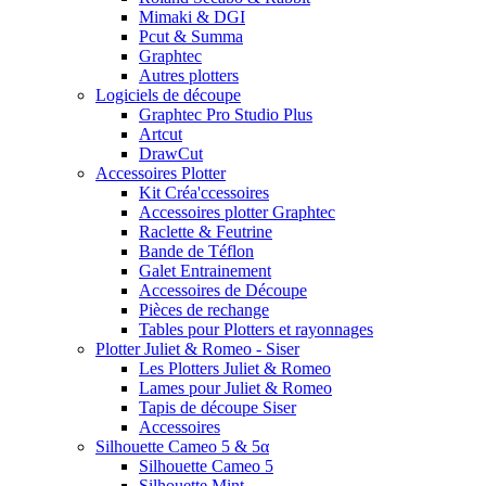
Mimaki & DGI
Pcut & Summa
Graphtec
Autres plotters
Logiciels de découpe
Graphtec Pro Studio Plus
Artcut
DrawCut
Accessoires Plotter
Kit Créa'ccessoires
Accessoires plotter Graphtec
Raclette & Feutrine
Bande de Téflon
Galet Entrainement
Accessoires de Découpe
Pièces de rechange
Tables pour Plotters et rayonnages
Plotter Juliet & Romeo - Siser
Les Plotters Juliet & Romeo
Lames pour Juliet & Romeo
Tapis de découpe Siser
Accessoires
Silhouette Cameo 5 & 5α
Silhouette Cameo 5
Silhouette Mint