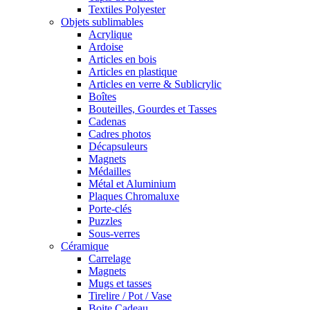
Textiles Polyester
Objets sublimables
Acrylique
Ardoise
Articles en bois
Articles en plastique
Articles en verre & Sublicrylic
Boîtes
Bouteilles, Gourdes et Tasses
Cadenas
Cadres photos
Décapsuleurs
Magnets
Médailles
Métal et Aluminium
Plaques Chromaluxe
Porte-clés
Puzzles
Sous-verres
Céramique
Carrelage
Magnets
Mugs et tasses
Tirelire / Pot / Vase
Boite Cadeau