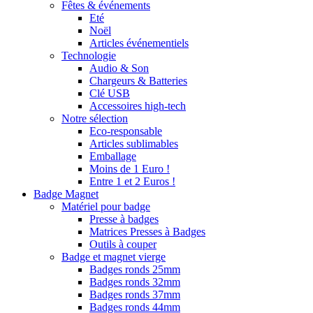
Fêtes & événements
Eté
Noël
Articles événementiels
Technologie
Audio & Son
Chargeurs & Batteries
Clé USB
Accessoires high-tech
Notre sélection
Eco-responsable
Articles sublimables
Emballage
Moins de 1 Euro !
Entre 1 et 2 Euros !
Badge Magnet
Matériel pour badge
Presse à badges
Matrices Presses à Badges
Outils à couper
Badge et magnet vierge
Badges ronds 25mm
Badges ronds 32mm
Badges ronds 37mm
Badges ronds 44mm