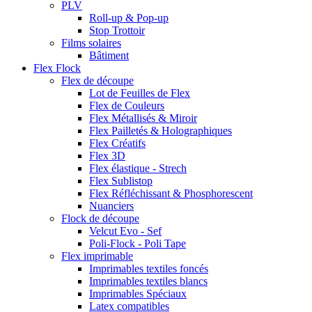
PLV
Roll-up & Pop-up
Stop Trottoir
Films solaires
Bâtiment
Flex Flock
Flex de découpe
Lot de Feuilles de Flex
Flex de Couleurs
Flex Métallisés & Miroir
Flex Pailletés & Holographiques
Flex Créatifs
Flex 3D
Flex élastique - Strech
Flex Sublistop
Flex Réfléchissant & Phosphorescent
Nuanciers
Flock de découpe
Velcut Evo - Sef
Poli-Flock - Poli Tape
Flex imprimable
Imprimables textiles foncés
Imprimables textiles blancs
Imprimables Spéciaux
Latex compatibles