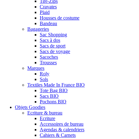
Tire-Zips
Cravates
Plaid
Housses de costume
Bandeau
Bagageries
Sac Shopping
Sacs à dos
Sacs de sport
Sacs de voyage
Sacoches
Trousses
Marques
Roly
Sols
Textiles Made In France BIO
Tote Bag BIO
Sacs BIO
Pochons BIO
Objets Goodies
Ecriture & bureau
Ecriture
Accessoires de bureau
Agendas & calendriers
Cahiers & Carnets