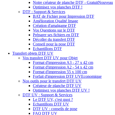
Notre créateur de planche DTF - Gratuit
Nouveau
Optimisez vos planches DTF !
DTF : Support & Services
BAT de Fichier pour Impression DTF
Amélioration Qualité Image
Création d'amalgame DTF
Vos Questions sur le DTF
Préparer ses fichiers en DTF
Décoller du transfert DTF
Conseil pour la pose DTF
Echantillons DTF
Transfert objets DTF UV
Vos transfert DTF UV pour Objet
Format d'impression A3 - 27 x 42 cm
Format d'impression A2 - 54 x 42 cm
Format d'impression 55 x 100 cm
Forfait d'impression DTF UV
Economique
Nos outils pour le transfert DTF UV
Créateur de planche DTF UV
Optimisez vos planches DTF UV !
DTF UV : Support & Services
Le DTF UV, c'est quoi ?
Echantillons DTF UV
DTF UV : conseils de pose
FAQ DTF UV