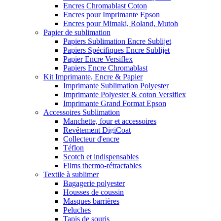
Encres Chromablast Coton
Encres pour Imprimante Epson
Encres pour Mimaki, Roland, Mutoh
Papier de sublimation
Papiers Sublimation Encre Sublijet
Papiers Spécifiques Encre Sublijet
Papier Encre Versiflex
Papiers Encre Chromablast
Kit Imprimante, Encre & Papier
Imprimante Sublimation Polyester
Imprimante Polyester & coton Versiflex
Imprimante Grand Format Epson
Accessoires Sublimation
Manchette, four et accessoires
Revêtement DigiCoat
Collecteur d'encre
Téflon
Scotch et indispensables
Films thermo-rétractables
Textile à sublimer
Bagagerie polyester
Housses de coussin
Masques barrières
Peluches
Tapis de souris