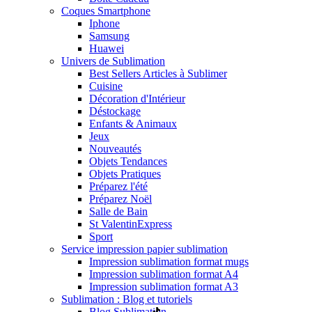
Coques Smartphone
Iphone
Samsung
Huawei
Univers de Sublimation
Best Sellers Articles à Sublimer
Cuisine
Décoration d'Intérieur
Déstockage
Enfants & Animaux
Jeux
Nouveautés
Objets Tendances
Objets Pratiques
Préparez l'été
Préparez Noël
Salle de Bain
St Valentin
Express
Sport
Service impression papier sublimation
Impression sublimation format mugs
Impression sublimation format A4
Impression sublimation format A3
Sublimation : Blog et tutoriels
Blog Sublimation