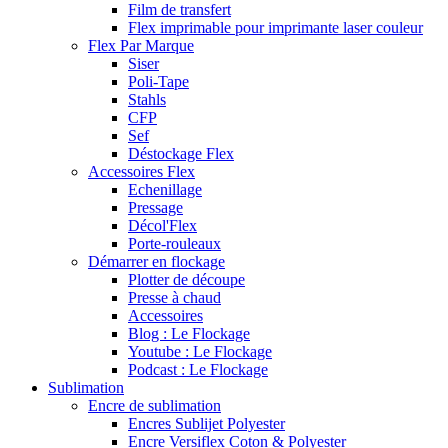
Film de transfert
Flex imprimable pour imprimante laser couleur
Flex Par Marque
Siser
Poli-Tape
Stahls
CFP
Sef
Déstockage Flex
Accessoires Flex
Echenillage
Pressage
Décol'Flex
Porte-rouleaux
Démarrer en flockage
Plotter de découpe
Presse à chaud
Accessoires
Blog : Le Flockage
Youtube : Le Flockage
Podcast : Le Flockage
Sublimation
Encre de sublimation
Encres Sublijet Polyester
Encre Versiflex Coton & Polyester