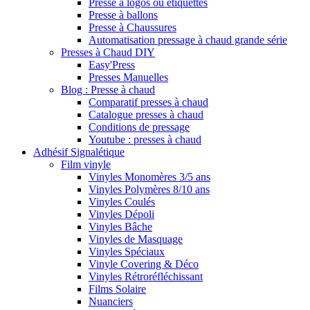
Presse à logos ou étiquettes
Presse à ballons
Presse à Chaussures
Automatisation pressage à chaud grande série
Presses à Chaud DIY
Easy'Press
Presses Manuelles
Blog : Presse à chaud
Comparatif presses à chaud
Catalogue presses à chaud
Conditions de pressage
Youtube : presses à chaud
Adhésif Signalétique
Film vinyle
Vinyles Monomères 3/5 ans
Vinyles Polymères 8/10 ans
Vinyles Coulés
Vinyles Dépoli
Vinyles Bâche
Vinyles de Masquage
Vinyles Spéciaux
Vinyle Covering & Déco
Vinyles Rétroréfléchissant
Films Solaire
Nuanciers