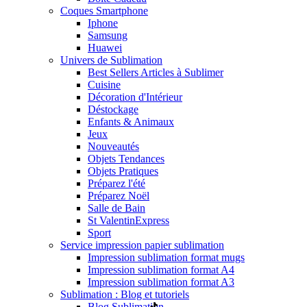
Coques Smartphone
Iphone
Samsung
Huawei
Univers de Sublimation
Best Sellers Articles à Sublimer
Cuisine
Décoration d'Intérieur
Déstockage
Enfants & Animaux
Jeux
Nouveautés
Objets Tendances
Objets Pratiques
Préparez l'été
Préparez Noël
Salle de Bain
St Valentin
Express
Sport
Service impression papier sublimation
Impression sublimation format mugs
Impression sublimation format A4
Impression sublimation format A3
Sublimation : Blog et tutoriels
Blog Sublimation