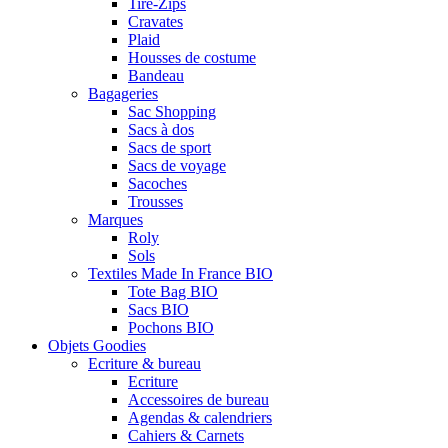
Tire-Zips
Cravates
Plaid
Housses de costume
Bandeau
Bagageries
Sac Shopping
Sacs à dos
Sacs de sport
Sacs de voyage
Sacoches
Trousses
Marques
Roly
Sols
Textiles Made In France BIO
Tote Bag BIO
Sacs BIO
Pochons BIO
Objets Goodies
Ecriture & bureau
Ecriture
Accessoires de bureau
Agendas & calendriers
Cahiers & Carnets