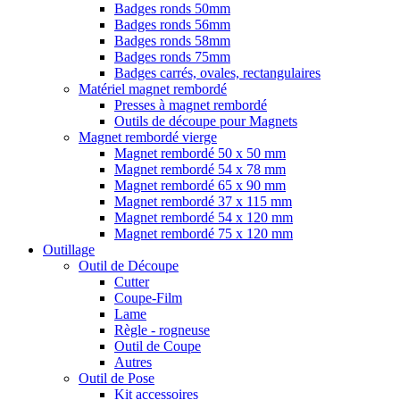
Badges ronds 50mm
Badges ronds 56mm
Badges ronds 58mm
Badges ronds 75mm
Badges carrés, ovales, rectangulaires
Matériel magnet rembordé
Presses à magnet rembordé
Outils de découpe pour Magnets
Magnet rembordé vierge
Magnet rembordé 50 x 50 mm
Magnet rembordé 54 x 78 mm
Magnet rembordé 65 x 90 mm
Magnet rembordé 37 x 115 mm
Magnet rembordé 54 x 120 mm
Magnet rembordé 75 x 120 mm
Outillage
Outil de Découpe
Cutter
Coupe-Film
Lame
Règle - rogneuse
Outil de Coupe
Autres
Outil de Pose
Kit accessoires