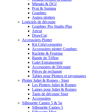
Mimaki & DGI
Pcut & Summa
Graphtec
Autres plotters
Logiciels de découpe
Graphtec Pro Studio Plus
Artcut
DrawCut
Accessoires Plotter
Kit Créa'ccessoires
Accessoires plotter Graphtec
Raclette & Feutrine
Bande de Téflon
Galet Entrainement
Accessoires de Découpe
Pièces de rechange
Tables pour Plotters et rayonnages
Plotter Juliet & Romeo - Siser
Les Plotters Juliet & Romeo
Lames pour Juliet & Romeo
Tapis de découpe Siser
Accessoires
Silhouette Cameo 5 & 5α
Silhouette Cameo 5
Silhouette Mint