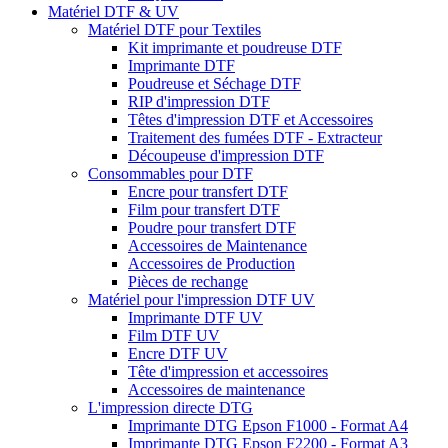
Matériel DTF & UV
Matériel DTF pour Textiles
Kit imprimante et poudreuse DTF
Imprimante DTF
Poudreuse et Séchage DTF
RIP d'impression DTF
Têtes d'impression DTF et Accessoires
Traitement des fumées DTF - Extracteur
Découpeuse d'impression DTF
Consommables pour DTF
Encre pour transfert DTF
Film pour transfert DTF
Poudre pour transfert DTF
Accessoires de Maintenance
Accessoires de Production
Pièces de rechange
Matériel pour l'impression DTF UV
Imprimante DTF UV
Film DTF UV
Encre DTF UV
Tête d'impression et accessoires
Accessoires de maintenance
L'impression directe DTG
Imprimante DTG Epson F1000 - Format A4
Imprimante DTG Epson F2200 - Format A3