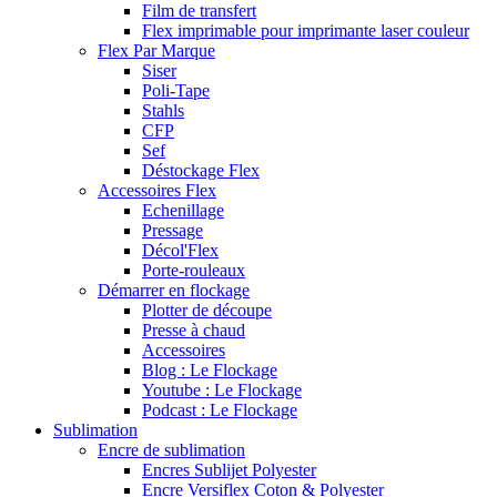
Film de transfert
Flex imprimable pour imprimante laser couleur
Flex Par Marque
Siser
Poli-Tape
Stahls
CFP
Sef
Déstockage Flex
Accessoires Flex
Echenillage
Pressage
Décol'Flex
Porte-rouleaux
Démarrer en flockage
Plotter de découpe
Presse à chaud
Accessoires
Blog : Le Flockage
Youtube : Le Flockage
Podcast : Le Flockage
Sublimation
Encre de sublimation
Encres Sublijet Polyester
Encre Versiflex Coton & Polyester