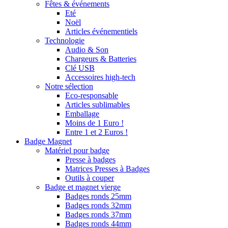
Fêtes & événements
Eté
Noël
Articles événementiels
Technologie
Audio & Son
Chargeurs & Batteries
Clé USB
Accessoires high-tech
Notre sélection
Eco-responsable
Articles sublimables
Emballage
Moins de 1 Euro !
Entre 1 et 2 Euros !
Badge Magnet
Matériel pour badge
Presse à badges
Matrices Presses à Badges
Outils à couper
Badge et magnet vierge
Badges ronds 25mm
Badges ronds 32mm
Badges ronds 37mm
Badges ronds 44mm