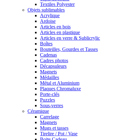
Textiles Polyester
Objets sublimables
Acrylique
Ardoise
Articles en bois
Articles en plastique
Articles en verre & Sublicrylic
Boîtes
Bouteilles, Gourdes et Tasses
Cadenas
Cadres photos
Décapsuleurs
Magnets
Médailles
Métal et Aluminium
Plaques Chromaluxe
Porte-clés
Puzzles
Sous-verres
Céramique
Carrelage
Magnets
Mugs et tasses
Tirelire / Pot / Vase
Boite Cadeau