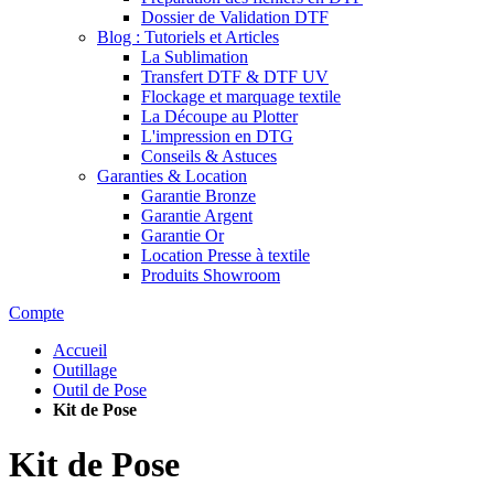
Dossier de Validation DTF
Blog : Tutoriels et Articles
La Sublimation
Transfert DTF & DTF UV
Flockage et marquage textile
La Découpe au Plotter
L'impression en DTG
Conseils & Astuces
Garanties & Location
Garantie Bronze
Garantie Argent
Garantie Or
Location Presse à textile
Produits Showroom
Compte
Accueil
Outillage
Outil de Pose
Kit de Pose
Kit de Pose