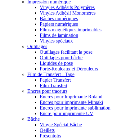
Impression numérique
Vinyles Adhésifs Polymères
Vinyles Adhésif Monomères
Bâches numériques
Papiers numériques
Films magnétiques imprimables
Films de lamination
Vinyles spéciaux
Outillages
Outillages facilitant la pose
Outillages pour bâche
Liquides de pose
Porte-Rouleaux et Dérouleurs
Film de Transfert - Tape
Papier Transfert
Film Transfert
Encres pour traceurs
Encres pour Imprimante Roland
Encres pour imprimante Mimaki
Encres pour imprimante sublimation
Encre pour imprimante UV
Bâche
Vinyle Spécial Bâche
Oeillets
Présentoirs