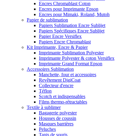
Encres Chromablast Coton
Encres pour Imprimante Epson
Encres pour Mimaki, Roland, Mutoh
Papier de sublimation
Papiers Sublimation Encre Sublijet
Papiers Spécifiques Encre Sublijet
Papier Encre Versiflex
Papiers Encre Chromablast
Kit Imprimante, Encre & Papier
Imprimante Sublimation Polyester
Imprimante Polyester & coton Versiflex
Imprimante Grand Format Epson
Accessoires Sublimation
Manchette, four et accessoires
Revêtement DigiCoat
Collecteur d'encre
Téflon
Scotch et indispensables
Films thermo-rétractables
Textile à sublimer
Bagagerie polyester
Housses de coussin
Masques barrières
Peluches
Tapis de souris