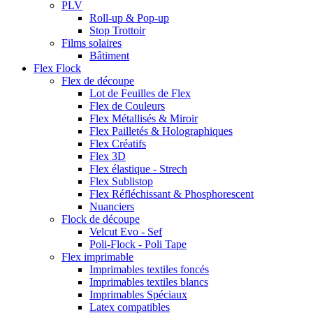
PLV
Roll-up & Pop-up
Stop Trottoir
Films solaires
Bâtiment
Flex Flock
Flex de découpe
Lot de Feuilles de Flex
Flex de Couleurs
Flex Métallisés & Miroir
Flex Pailletés & Holographiques
Flex Créatifs
Flex 3D
Flex élastique - Strech
Flex Sublistop
Flex Réfléchissant & Phosphorescent
Nuanciers
Flock de découpe
Velcut Evo - Sef
Poli-Flock - Poli Tape
Flex imprimable
Imprimables textiles foncés
Imprimables textiles blancs
Imprimables Spéciaux
Latex compatibles