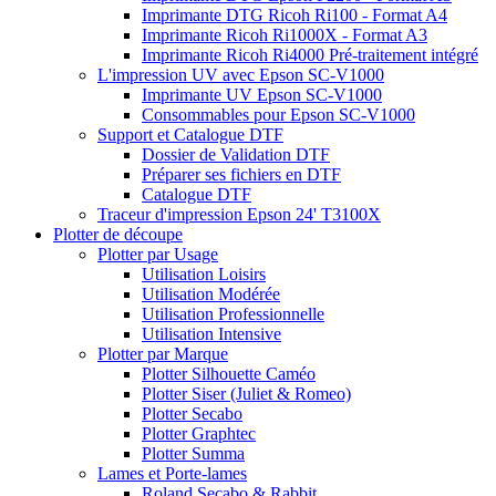
Imprimante DTG Ricoh Ri100 - Format A4
Imprimante Ricoh Ri1000X - Format A3
Imprimante Ricoh Ri4000 Pré-traitement intégré
L'impression UV avec Epson SC-V1000
Imprimante UV Epson SC-V1000
Consommables pour Epson SC-V1000
Support et Catalogue DTF
Dossier de Validation DTF
Préparer ses fichiers en DTF
Catalogue DTF
Traceur d'impression Epson 24' T3100X
Plotter de découpe
Plotter par Usage
Utilisation Loisirs
Utilisation Modérée
Utilisation Professionnelle
Utilisation Intensive
Plotter par Marque
Plotter Silhouette Caméo
Plotter Siser (Juliet & Romeo)
Plotter Secabo
Plotter Graphtec
Plotter Summa
Lames et Porte-lames
Roland Secabo & Rabbit