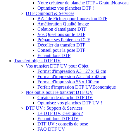
Notre créateur de planche DTF - Gratuit
Nouveau
Optimisez vos planches DTF !
DTF : Support & Services
BAT de Fichier pour Impression DTF
Amélioration Qualité Image
Création d'amalgame DTF
Vos Questions sur le DTF
Préparer ses fichiers en DTF
Décoller du transfert DTF
Conseil pour la pose DTF
Echantillons DTF
Transfert objets DTF UV
Vos transfert DTF UV pour Objet
Format d'impression A3 - 27 x 42 cm
Format d'impression A2 - 54 x 42 cm
Format d'impression 55 x 100 cm
Forfait d'impression DTF UV
Economique
Nos outils pour le transfert DTF UV
Créateur de planche DTF UV
Optimisez vos planches DTF UV !
DTF UV : Support & Services
Le DTF UV, c'est quoi ?
Echantillons DTF UV
DTF UV : conseils de pose
FAQ DTF UV