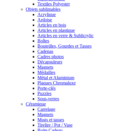
Textiles Polyester
Objets sublimables
Acrylique
Ardoise
Articles en bois
Articles en plastique
Articles en verre & Sublicrylic
Boîtes
Bouteilles, Gourdes et Tasses
Cadenas
Cadres photos
Décapsuleurs
Magnets
Médailles
Métal et Aluminium
Plaques Chromaluxe
Porte-clés
Puzzles
Sous-verres
Céramique
Carrelage
Magnets
Mugs et tasses
Tirelire / Pot / Vase
Boite Cadeau