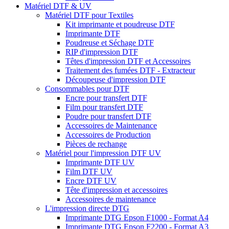
Matériel DTF & UV
Matériel DTF pour Textiles
Kit imprimante et poudreuse DTF
Imprimante DTF
Poudreuse et Séchage DTF
RIP d'impression DTF
Têtes d'impression DTF et Accessoires
Traitement des fumées DTF - Extracteur
Découpeuse d'impression DTF
Consommables pour DTF
Encre pour transfert DTF
Film pour transfert DTF
Poudre pour transfert DTF
Accessoires de Maintenance
Accessoires de Production
Pièces de rechange
Matériel pour l'impression DTF UV
Imprimante DTF UV
Film DTF UV
Encre DTF UV
Tête d'impression et accessoires
Accessoires de maintenance
L'impression directe DTG
Imprimante DTG Epson F1000 - Format A4
Imprimante DTG Epson F2200 - Format A3