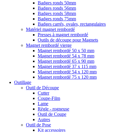
Badges ronds 50mm
Badges ronds 56mm
Badges ronds 58mm
Badges ronds 75mm
Badges carrés, ovales, rectangulaires
Matériel magnet rembordé
Presses à magnet rembordé
Outils de découpe pour Magnets
Magnet rembordé vierge
Magnet rembordé 50 x 50 mm
Magnet rembordé 54 x 78 mm
Magnet rembordé 65 x 90 mm
Magnet rembordé 37 x 115 mm
Magnet rembordé 54 x 120 mm
Magnet rembordé 75 x 120 mm
Outillage
Outil de Découpe
Cutter
Coupe-Film
Lame
Règle - rogneuse
Outil de Coupe
Autres
Outil de Pose
Kit accessoires