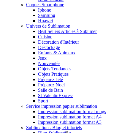
Coques Smartphone
Iphone
Samsung
Huawei
Univers de Sublimation
Best Sellers Articles à Sublimer
Cuisine
Décoration d'Intérieur
Déstockage
Enfants & Animaux
Jeux
Nouveautés
Objets Tendances
Objets Pratiques
Préparez l'été
Préparez Noël
Salle de Bain
St Valentin
Express
Sport
Service impression papier sublimation
Impression sublimation format mugs
Impression sublimation format A4
Impression sublimation format A3
Sublimation : Blog et tutoriels
Blog Sublimation