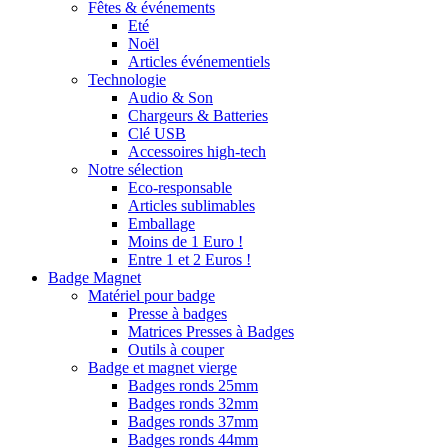
Fêtes & événements
Eté
Noël
Articles événementiels
Technologie
Audio & Son
Chargeurs & Batteries
Clé USB
Accessoires high-tech
Notre sélection
Eco-responsable
Articles sublimables
Emballage
Moins de 1 Euro !
Entre 1 et 2 Euros !
Badge Magnet
Matériel pour badge
Presse à badges
Matrices Presses à Badges
Outils à couper
Badge et magnet vierge
Badges ronds 25mm
Badges ronds 32mm
Badges ronds 37mm
Badges ronds 44mm