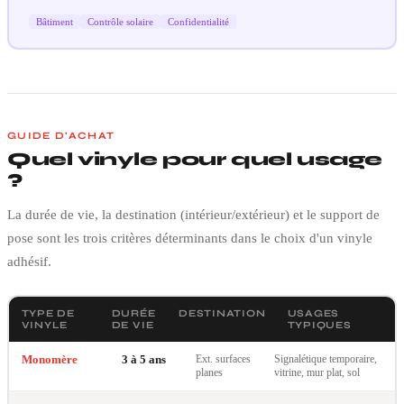
Bâtiment
Contrôle solaire
Confidentialité
GUIDE D'ACHAT
Quel vinyle pour quel usage
?
La durée de vie, la destination (intérieur/extérieur) et le support de
pose sont les trois critères déterminants dans le choix d'un vinyle
adhésif.
TYPE DE
DURÉE
DESTINATION
USAGES
VINYLE
DE VIE
TYPIQUES
Monomère
3 à 5 ans
Ext. surfaces
Signalétique temporaire,
planes
vitrine, mur plat, sol