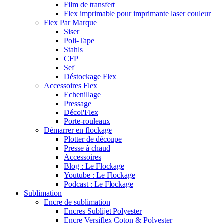
Film de transfert
Flex imprimable pour imprimante laser couleur
Flex Par Marque
Siser
Poli-Tape
Stahls
CFP
Sef
Déstockage Flex
Accessoires Flex
Echenillage
Pressage
Décol'Flex
Porte-rouleaux
Démarrer en flockage
Plotter de découpe
Presse à chaud
Accessoires
Blog : Le Flockage
Youtube : Le Flockage
Podcast : Le Flockage
Sublimation
Encre de sublimation
Encres Sublijet Polyester
Encre Versiflex Coton & Polyester