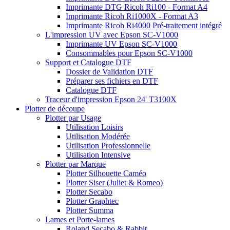
Imprimante DTG Ricoh Ri100 - Format A4
Imprimante Ricoh Ri1000X - Format A3
Imprimante Ricoh Ri4000 Pré-traitement intégré
L'impression UV avec Epson SC-V1000
Imprimante UV Epson SC-V1000
Consommables pour Epson SC-V1000
Support et Catalogue DTF
Dossier de Validation DTF
Préparer ses fichiers en DTF
Catalogue DTF
Traceur d'impression Epson 24' T3100X
Plotter de découpe
Plotter par Usage
Utilisation Loisirs
Utilisation Modérée
Utilisation Professionnelle
Utilisation Intensive
Plotter par Marque
Plotter Silhouette Caméo
Plotter Siser (Juliet & Romeo)
Plotter Secabo
Plotter Graphtec
Plotter Summa
Lames et Porte-lames
Roland Secabo & Rabbit