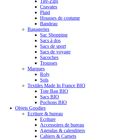
Tire-Zips
Cravates
Plaid
Housses de costume
Bandeau
Bagageries
Sac Shopping
Sacs à dos
Sacs de sport
Sacs de voyage
Sacoches
Trousses
Marques
Roly
Sols
Textiles Made In France BIO
Tote Bag BIO
Sacs BIO
Pochons BIO
Objets Goodies
Ecriture & bureau
Ecriture
Accessoires de bureau
Agendas & calendriers
Cahiers & Carnets