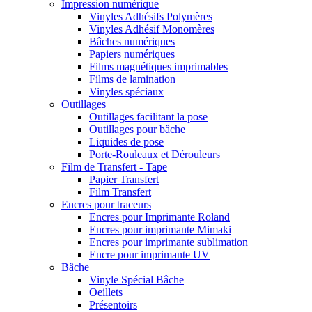
Impression numérique
Vinyles Adhésifs Polymères
Vinyles Adhésif Monomères
Bâches numériques
Papiers numériques
Films magnétiques imprimables
Films de lamination
Vinyles spéciaux
Outillages
Outillages facilitant la pose
Outillages pour bâche
Liquides de pose
Porte-Rouleaux et Dérouleurs
Film de Transfert - Tape
Papier Transfert
Film Transfert
Encres pour traceurs
Encres pour Imprimante Roland
Encres pour imprimante Mimaki
Encres pour imprimante sublimation
Encre pour imprimante UV
Bâche
Vinyle Spécial Bâche
Oeillets
Présentoirs