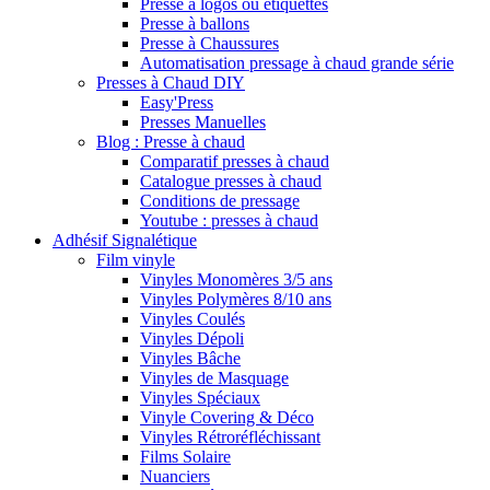
Presse à logos ou étiquettes
Presse à ballons
Presse à Chaussures
Automatisation pressage à chaud grande série
Presses à Chaud DIY
Easy'Press
Presses Manuelles
Blog : Presse à chaud
Comparatif presses à chaud
Catalogue presses à chaud
Conditions de pressage
Youtube : presses à chaud
Adhésif Signalétique
Film vinyle
Vinyles Monomères 3/5 ans
Vinyles Polymères 8/10 ans
Vinyles Coulés
Vinyles Dépoli
Vinyles Bâche
Vinyles de Masquage
Vinyles Spéciaux
Vinyle Covering & Déco
Vinyles Rétroréfléchissant
Films Solaire
Nuanciers