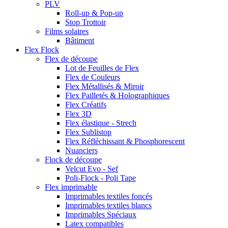
PLV
Roll-up & Pop-up
Stop Trottoir
Films solaires
Bâtiment
Flex Flock
Flex de découpe
Lot de Feuilles de Flex
Flex de Couleurs
Flex Métallisés & Miroir
Flex Pailletés & Holographiques
Flex Créatifs
Flex 3D
Flex élastique - Strech
Flex Sublistop
Flex Réfléchissant & Phosphorescent
Nuanciers
Flock de découpe
Velcut Evo - Sef
Poli-Flock - Poli Tape
Flex imprimable
Imprimables textiles foncés
Imprimables textiles blancs
Imprimables Spéciaux
Latex compatibles