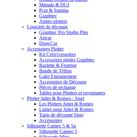
Mimaki & DGI
Pcut & Summa
Graphtec
Autres plotters
Logiciels de découpe
Graphtec Pro Studio Plus
Artcut
DrawCut
Accessoires Plotter
Kit Créa'ccessoires
Accessoires plotter Graphtec
Raclette & Feutrine
Bande de Téflon
Galet Entrainement
Accessoires de Découpe
Pièces de rechange
Tables pour Plotters et rayonnages
Plotter Juliet & Romeo - Siser
Les Plotters Juliet & Romeo
Lames pour Juliet & Romeo
Tapis de découpe Siser
Accessoires
Silhouette Cameo 5 & 5α
Silhouette Cameo 5
Silhouette Mint