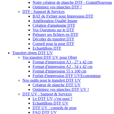
Notre créateur de planche DTF - Gratuit
Nouveau
Optimisez vos planches DTF !
DTF : Support & Services
BAT de Fichier pour Impression DTF
Amélioration Qualité Image
Création d'amalgame DTF
Vos Questions sur le DTF
Préparer ses fichiers en DTF
Décoller du transfert DTF
Conseil pour la pose DTF
Echantillons DTF
Transfert objets DTF UV
Vos transfert DTF UV pour Objet
Format d'impression A3 - 27 x 42 cm
Format d'impression A2 - 54 x 42 cm
Format d'impression 55 x 100 cm
Forfait d'impression DTF UV
Economique
Nos outils pour le transfert DTF UV
Créateur de planche DTF UV
Optimisez vos planches DTF UV !
DTF UV : Support & Services
Le DTF UV, c'est quoi ?
Echantillons DTF UV
DTF UV : conseils de pose
FAQ DTF UV