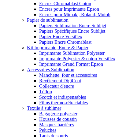
Encres Chromablast Coton
Encres pour Imprimante Epson
Encres pour Mimaki, Roland, Mutoh
Papier de sublimation
Papiers Sublimation Encre Sublijet
Papiers Spécifiques Encre Sublijet
Papier Encre Versiflex
Papiers Encre Chromablast
Kit Imprimante, Encre & Papier
Imprimante Sublimation Polyester
Imprimante Polyester & coton Versiflex
Imprimante Grand Format Epson
Accessoires Sublimation
Manchette, four et accessoires
Revêtement DigiCoat
Collecteur d'encre
Téflon
Scotch et indispensables
Films thermo-rétractables
Textile à sublimer
Bagagerie polyester
Housses de coussin
Masques barrières
Peluches
Tapis de souris