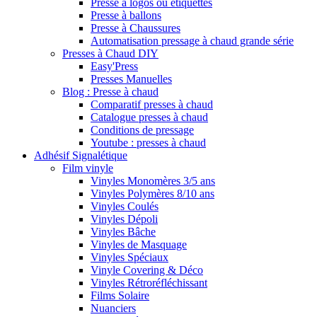
Presse à logos ou étiquettes
Presse à ballons
Presse à Chaussures
Automatisation pressage à chaud grande série
Presses à Chaud DIY
Easy'Press
Presses Manuelles
Blog : Presse à chaud
Comparatif presses à chaud
Catalogue presses à chaud
Conditions de pressage
Youtube : presses à chaud
Adhésif Signalétique
Film vinyle
Vinyles Monomères 3/5 ans
Vinyles Polymères 8/10 ans
Vinyles Coulés
Vinyles Dépoli
Vinyles Bâche
Vinyles de Masquage
Vinyles Spéciaux
Vinyle Covering & Déco
Vinyles Rétroréfléchissant
Films Solaire
Nuanciers