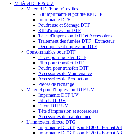
Matériel DTF & UV
Matériel DTF pour Textiles
Kit imprimante et poudreuse DTF
Imprimante DTF
Poudreuse et Séchage DTF
RIP d'impression DTF
Têtes d'impression DTF et Accessoires
Traitement des fumées DTF - Extracteur
Découpeuse d'impression DTF
Consommables pour DTF
Encre pour transfert DTF
Film pour transfert DTF
Poudre pour transfert DTF
Accessoires de Maintenance
Accessoires de Production
Pièces de rechange
Matériel pour l'impression DTF UV
Imprimante DTF UV
Film DTF UV
Encre DTF UV
Tête d'impression et accessoires
Accessoires de maintenance
L'impression directe DTG
Imprimante DTG Epson F1000 - Format A4
Imprimante DTG Epson F2200 - Format A3