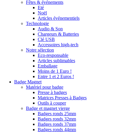
Fêtes & événements
Eté
Noël
Articles événementiels
Technologie
Audio & Son
Chargeurs & Batteries
Clé USB
Accessoires high-tech
Notre sélection
Eco-responsable
Articles sublimables
Emballage
Moins de 1 Euro !
Entre 1 et 2 Euros !
Badge Magnet
Matériel pour badge
Presse à badges
Matrices Presses à Badges
Outils à couper
Badge et magnet vierge
Badges ronds 25mm
Badges ronds 32mm
Badges ronds 37mm
Badges ronds 44mm