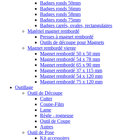
Badges ronds 50mm
Badges ronds 56mm
Badges ronds 58mm
Badges ronds 75mm
Badges carrés, ovales, rectangulaires
Matériel magnet rembordé
Presses à magnet rembordé
Outils de découpe pour Magnets
Magnet rembordé vierge
Magnet rembordé 50 x 50 mm
Magnet rembordé 54 x 78 mm
Magnet rembordé 65 x 90 mm
Magnet rembordé 37 x 115 mm
Magnet rembordé 54 x 120 mm
Magnet rembordé 75 x 120 mm
Outillage
Outil de Découpe
Cutter
Coupe-Film
Lame
Règle - rogneuse
Outil de Coupe
Autres
Outil de Pose
Kit accessoires