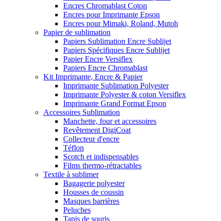
Encres Chromablast Coton
Encres pour Imprimante Epson
Encres pour Mimaki, Roland, Mutoh
Papier de sublimation
Papiers Sublimation Encre Sublijet
Papiers Spécifiques Encre Sublijet
Papier Encre Versiflex
Papiers Encre Chromablast
Kit Imprimante, Encre & Papier
Imprimante Sublimation Polyester
Imprimante Polyester & coton Versiflex
Imprimante Grand Format Epson
Accessoires Sublimation
Manchette, four et accessoires
Revêtement DigiCoat
Collecteur d'encre
Téflon
Scotch et indispensables
Films thermo-rétractables
Textile à sublimer
Bagagerie polyester
Housses de coussin
Masques barrières
Peluches
Tapis de souris