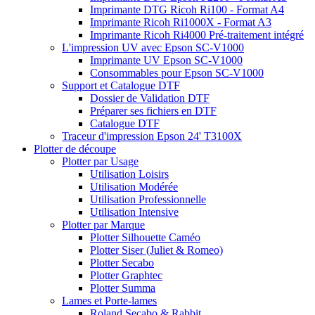
Imprimante DTG Ricoh Ri100 - Format A4
Imprimante Ricoh Ri1000X - Format A3
Imprimante Ricoh Ri4000 Pré-traitement intégré
L'impression UV avec Epson SC-V1000
Imprimante UV Epson SC-V1000
Consommables pour Epson SC-V1000
Support et Catalogue DTF
Dossier de Validation DTF
Préparer ses fichiers en DTF
Catalogue DTF
Traceur d'impression Epson 24' T3100X
Plotter de découpe
Plotter par Usage
Utilisation Loisirs
Utilisation Modérée
Utilisation Professionnelle
Utilisation Intensive
Plotter par Marque
Plotter Silhouette Caméo
Plotter Siser (Juliet & Romeo)
Plotter Secabo
Plotter Graphtec
Plotter Summa
Lames et Porte-lames
Roland Secabo & Rabbit