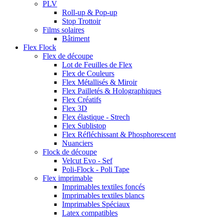
PLV
Roll-up & Pop-up
Stop Trottoir
Films solaires
Bâtiment
Flex Flock
Flex de découpe
Lot de Feuilles de Flex
Flex de Couleurs
Flex Métallisés & Miroir
Flex Pailletés & Holographiques
Flex Créatifs
Flex 3D
Flex élastique - Strech
Flex Sublistop
Flex Réfléchissant & Phosphorescent
Nuanciers
Flock de découpe
Velcut Evo - Sef
Poli-Flock - Poli Tape
Flex imprimable
Imprimables textiles foncés
Imprimables textiles blancs
Imprimables Spéciaux
Latex compatibles