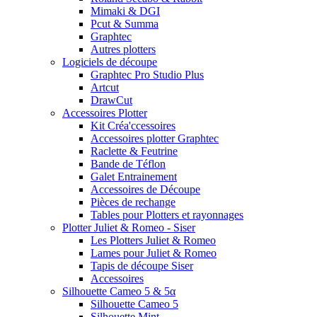
Mimaki & DGI
Pcut & Summa
Graphtec
Autres plotters
Logiciels de découpe
Graphtec Pro Studio Plus
Artcut
DrawCut
Accessoires Plotter
Kit Créa'ccessoires
Accessoires plotter Graphtec
Raclette & Feutrine
Bande de Téflon
Galet Entrainement
Accessoires de Découpe
Pièces de rechange
Tables pour Plotters et rayonnages
Plotter Juliet & Romeo - Siser
Les Plotters Juliet & Romeo
Lames pour Juliet & Romeo
Tapis de découpe Siser
Accessoires
Silhouette Cameo 5 & 5α
Silhouette Cameo 5
Silhouette Mint