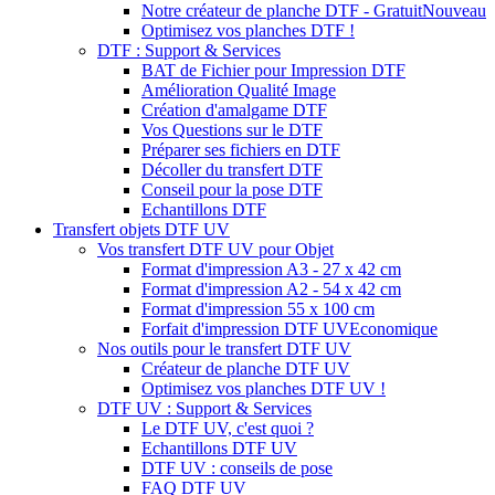
Notre créateur de planche DTF - Gratuit
Nouveau
Optimisez vos planches DTF !
DTF : Support & Services
BAT de Fichier pour Impression DTF
Amélioration Qualité Image
Création d'amalgame DTF
Vos Questions sur le DTF
Préparer ses fichiers en DTF
Décoller du transfert DTF
Conseil pour la pose DTF
Echantillons DTF
Transfert objets DTF UV
Vos transfert DTF UV pour Objet
Format d'impression A3 - 27 x 42 cm
Format d'impression A2 - 54 x 42 cm
Format d'impression 55 x 100 cm
Forfait d'impression DTF UV
Economique
Nos outils pour le transfert DTF UV
Créateur de planche DTF UV
Optimisez vos planches DTF UV !
DTF UV : Support & Services
Le DTF UV, c'est quoi ?
Echantillons DTF UV
DTF UV : conseils de pose
FAQ DTF UV