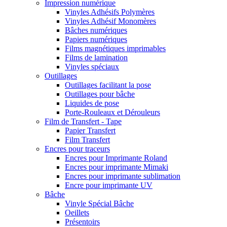
Impression numérique
Vinyles Adhésifs Polymères
Vinyles Adhésif Monomères
Bâches numériques
Papiers numériques
Films magnétiques imprimables
Films de lamination
Vinyles spéciaux
Outillages
Outillages facilitant la pose
Outillages pour bâche
Liquides de pose
Porte-Rouleaux et Dérouleurs
Film de Transfert - Tape
Papier Transfert
Film Transfert
Encres pour traceurs
Encres pour Imprimante Roland
Encres pour imprimante Mimaki
Encres pour imprimante sublimation
Encre pour imprimante UV
Bâche
Vinyle Spécial Bâche
Oeillets
Présentoirs