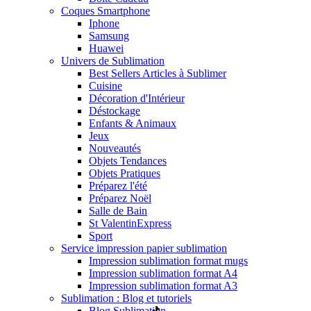
Coques Smartphone
Iphone
Samsung
Huawei
Univers de Sublimation
Best Sellers Articles à Sublimer
Cuisine
Décoration d'Intérieur
Déstockage
Enfants & Animaux
Jeux
Nouveautés
Objets Tendances
Objets Pratiques
Préparez l'été
Préparez Noël
Salle de Bain
St Valentin
Express
Sport
Service impression papier sublimation
Impression sublimation format mugs
Impression sublimation format A4
Impression sublimation format A3
Sublimation : Blog et tutoriels
Blog Sublimation