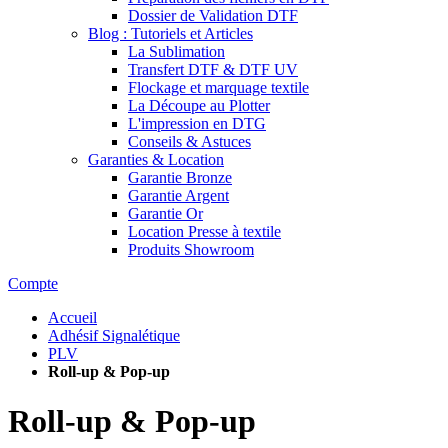
Dossier de Validation DTF
Blog : Tutoriels et Articles
La Sublimation
Transfert DTF & DTF UV
Flockage et marquage textile
La Découpe au Plotter
L'impression en DTG
Conseils & Astuces
Garanties & Location
Garantie Bronze
Garantie Argent
Garantie Or
Location Presse à textile
Produits Showroom
Compte
Accueil
Adhésif Signalétique
PLV
Roll-up & Pop-up
Roll-up & Pop-up