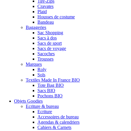
Tire-Zips
Cravates
Plaid
Housses de costume
Bandeau
Bagageries
Sac Shopping
Sacs à dos
Sacs de sport
Sacs de voyage
Sacoches
Trousses
Marques
Roly
Sols
Textiles Made In France BIO
Tote Bag BIO
Sacs BIO
Pochons BIO
Objets Goodies
Ecriture & bureau
Ecriture
Accessoires de bureau
Agendas & calendriers
Cahiers & Carnets