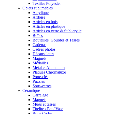
Textiles Polyester
Objets sublimables
Acrylique
Ardoise
Articles en bois
Articles en plastique
Articles en verre & Sublicrylic
Boîtes
Bouteilles, Gourdes et Tasses
Cadenas
Cadres photos
Décapsuleurs
Magnets
Médailles
Métal et Aluminium
Plaques Chromaluxe
Porte-clés
Puzzles
Sous-verres
Céramique
Carrelage
Magnets
Mugs et tasses
Tirelire / Pot / Vase
Boite Cadeau