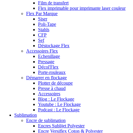
Film de transfert
Flex imprimable pour imprimante laser couleur
Flex Par Marque
Siser
Poli-Tape
Stahls
CFP
Sef
Déstockage Flex
Accessoires Flex
Echenillage
Pressage
Décol'Flex
Porte-rouleaux
Démarrer en flockage
Plotter de découpe
Presse à chaud
Accessoires
Blog : Le Flockage
Youtube : Le Flockage
Podcast : Le Flockage
Sublimation
Encre de sublimation
Encres Sublijet Polyester
Encre Versiflex Coton & Polyester