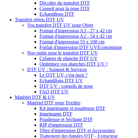
Décoller du transfert DTF
Conseil pour la pose DTF
Echantillons DTF
Transfert objets DTF UV
Vos transfert DTF UV pour Objet
Format d'impression A3 - 27 x 42 cm
Format d'impression A2 - 54 x 42 cm
Format d'impression 55 x 100 cm
Forfait d'impression DTF UV
Economique
Nos outils pour le transfert DTF UV
Créateur de planche DTF UV
Optimisez vos planches DTF UV !
DTF UV : Support & Services
Le DTF UV, c'est quoi ?
Echantillons DTF UV
DTF UV : conseils de pose
FAQ DTF UV
Matériel DTF & UV
Matériel DTF pour Textiles
Kit imprimante et poudreuse DTF
Imprimante DTF
Poudreuse et Séchage DTF
RIP d'impression DTF
Têtes d'impression DTF et Accessoires
Traitement des fumées DTF - Extracteur