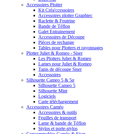
Accessoires Plotter
Kit Créa'ccessoires
Accessoires plotter Graphtec
Raclette & Feutrine
Bande de Téflon
Galet Entrainement
Accessoires de Découpe
Pièces de rechange
Tables pour Plotters et rayonnages
Plotter Juliet & Romeo - Siser
Les Plotters Juliet & Romeo
Lames pour Juliet & Romeo
Tapis de découpe Siser
Accessoires
Silhouette Cameo 5 & 5α
Silhouette Cameo 5
Silhouette Mint
Logiciels
Carte téléchargement
Accessoires Caméo
Accessoires & outils
Feuilles de transport
Lame & bande de Téflon
Stylos et porte-stylos
Consommables Caméo & Siser