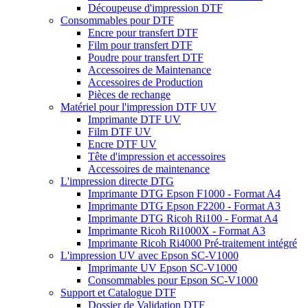
Découpeuse d'impression DTF
Consommables pour DTF
Encre pour transfert DTF
Film pour transfert DTF
Poudre pour transfert DTF
Accessoires de Maintenance
Accessoires de Production
Pièces de rechange
Matériel pour l'impression DTF UV
Imprimante DTF UV
Film DTF UV
Encre DTF UV
Tête d'impression et accessoires
Accessoires de maintenance
L'impression directe DTG
Imprimante DTG Epson F1000 - Format A4
Imprimante DTG Epson F2200 - Format A3
Imprimante DTG Ricoh Ri100 - Format A4
Imprimante Ricoh Ri1000X - Format A3
Imprimante Ricoh Ri4000 Pré-traitement intégré
L'impression UV avec Epson SC-V1000
Imprimante UV Epson SC-V1000
Consommables pour Epson SC-V1000
Support et Catalogue DTF
Dossier de Validation DTF