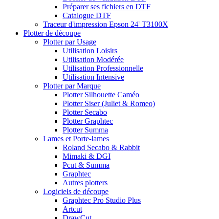
Préparer ses fichiers en DTF
Catalogue DTF
Traceur d'impression Epson 24' T3100X
Plotter de découpe
Plotter par Usage
Utilisation Loisirs
Utilisation Modérée
Utilisation Professionnelle
Utilisation Intensive
Plotter par Marque
Plotter Silhouette Caméo
Plotter Siser (Juliet & Romeo)
Plotter Secabo
Plotter Graphtec
Plotter Summa
Lames et Porte-lames
Roland Secabo & Rabbit
Mimaki & DGI
Pcut & Summa
Graphtec
Autres plotters
Logiciels de découpe
Graphtec Pro Studio Plus
Artcut
DrawCut