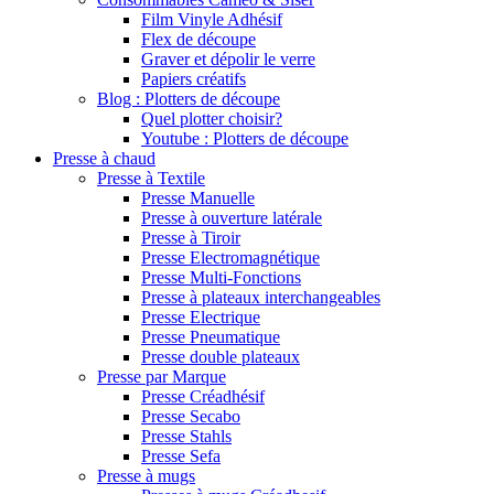
Film Vinyle Adhésif
Flex de découpe
Graver et dépolir le verre
Papiers créatifs
Blog : Plotters de découpe
Quel plotter choisir?
Youtube : Plotters de découpe
Presse à chaud
Presse à Textile
Presse Manuelle
Presse à ouverture latérale
Presse à Tiroir
Presse Electromagnétique
Presse Multi-Fonctions
Presse à plateaux interchangeables
Presse Electrique
Presse Pneumatique
Presse double plateaux
Presse par Marque
Presse Créadhésif
Presse Secabo
Presse Stahls
Presse Sefa
Presse à mugs