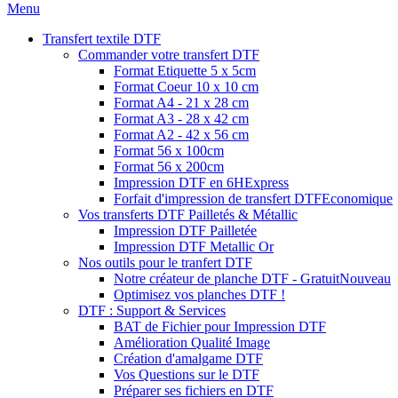
Menu
Transfert textile DTF
Commander votre transfert DTF
Format Etiquette 5 x 5cm
Format Coeur 10 x 10 cm
Format A4 - 21 x 28 cm
Format A3 - 28 x 42 cm
Format A2 - 42 x 56 cm
Format 56 x 100cm
Format 56 x 200cm
Impression DTF en 6H
Express
Forfait d'impression de transfert DTF
Economique
Vos transferts DTF Pailletés & Métallic
Impression DTF Pailletée
Impression DTF Metallic Or
Nos outils pour le tranfert DTF
Notre créateur de planche DTF - Gratuit
Nouveau
Optimisez vos planches DTF !
DTF : Support & Services
BAT de Fichier pour Impression DTF
Amélioration Qualité Image
Création d'amalgame DTF
Vos Questions sur le DTF
Préparer ses fichiers en DTF