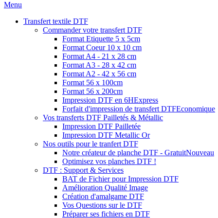
Menu
Transfert textile DTF
Commander votre transfert DTF
Format Etiquette 5 x 5cm
Format Coeur 10 x 10 cm
Format A4 - 21 x 28 cm
Format A3 - 28 x 42 cm
Format A2 - 42 x 56 cm
Format 56 x 100cm
Format 56 x 200cm
Impression DTF en 6H
Express
Forfait d'impression de transfert DTF
Economique
Vos transferts DTF Pailletés & Métallic
Impression DTF Pailletée
Impression DTF Metallic Or
Nos outils pour le tranfert DTF
Notre créateur de planche DTF - Gratuit
Nouveau
Optimisez vos planches DTF !
DTF : Support & Services
BAT de Fichier pour Impression DTF
Amélioration Qualité Image
Création d'amalgame DTF
Vos Questions sur le DTF
Préparer ses fichiers en DTF