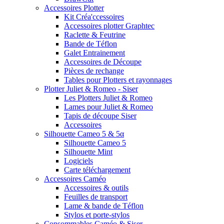
Accessoires Plotter
Kit Créa'ccessoires
Accessoires plotter Graphtec
Raclette & Feutrine
Bande de Téflon
Galet Entrainement
Accessoires de Découpe
Pièces de rechange
Tables pour Plotters et rayonnages
Plotter Juliet & Romeo - Siser
Les Plotters Juliet & Romeo
Lames pour Juliet & Romeo
Tapis de découpe Siser
Accessoires
Silhouette Cameo 5 & 5α
Silhouette Cameo 5
Silhouette Mint
Logiciels
Carte téléchargement
Accessoires Caméo
Accessoires & outils
Feuilles de transport
Lame & bande de Téflon
Stylos et porte-stylos
Consommables Caméo & Siser