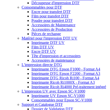
Découpeuse d'impression DTF
Consommables pour DTF
Encre pour transfert DTF
Film pour transfert DTF
Poudre pour transfert DTF
Accessoires de Maintenance
Accessoires de Production
Pièces de rechange
Matériel pour l'impression DTF UV
Imprimante DTF UV
Film DTF UV
Encre DTF UV
Tête d'impression et accessoires
Accessoires de maintenance
L'impression directe DTG
Imprimante DTG Epson F1000 - Format A4
Imprimante DTG Epson F2200 - Format A3
Imprimante DTG Ricoh Ri100 - Format A4
Imprimante Ricoh Ri1000X - Format A3
Imprimante Ricoh Ri4000 Pré-traitement intégré
L'impression UV avec Epson SC-V1000
Imprimante UV Epson SC-V1000
Consommables pour Epson SC-V1000
Support et Catalogue DTF
Dossier de Validation DTF