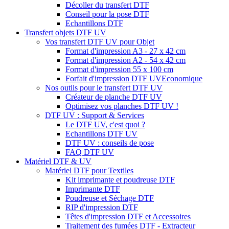
Décoller du transfert DTF
Conseil pour la pose DTF
Echantillons DTF
Transfert objets DTF UV
Vos transfert DTF UV pour Objet
Format d'impression A3 - 27 x 42 cm
Format d'impression A2 - 54 x 42 cm
Format d'impression 55 x 100 cm
Forfait d'impression DTF UV
Economique
Nos outils pour le transfert DTF UV
Créateur de planche DTF UV
Optimisez vos planches DTF UV !
DTF UV : Support & Services
Le DTF UV, c'est quoi ?
Echantillons DTF UV
DTF UV : conseils de pose
FAQ DTF UV
Matériel DTF & UV
Matériel DTF pour Textiles
Kit imprimante et poudreuse DTF
Imprimante DTF
Poudreuse et Séchage DTF
RIP d'impression DTF
Têtes d'impression DTF et Accessoires
Traitement des fumées DTF - Extracteur