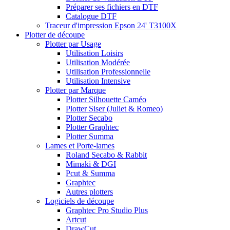
Préparer ses fichiers en DTF
Catalogue DTF
Traceur d'impression Epson 24' T3100X
Plotter de découpe
Plotter par Usage
Utilisation Loisirs
Utilisation Modérée
Utilisation Professionnelle
Utilisation Intensive
Plotter par Marque
Plotter Silhouette Caméo
Plotter Siser (Juliet & Romeo)
Plotter Secabo
Plotter Graphtec
Plotter Summa
Lames et Porte-lames
Roland Secabo & Rabbit
Mimaki & DGI
Pcut & Summa
Graphtec
Autres plotters
Logiciels de découpe
Graphtec Pro Studio Plus
Artcut
DrawCut