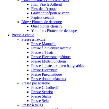
Film Vinyle Adhésif
Flex de découpe
Graver et dépolir le verre
Papiers créatifs
Blog : Plotters de découpe
Quel plotter choisir?
Youtube : Plotters de découpe
Presse à chaud
Presse à Textile
Presse Manuelle
Presse à ouverture latérale
Presse à Tiroir
Presse Electromagnétique
Presse Multi-Fonctions
Presse à plateaux interchangeables
Presse Electrique
Presse Pneumatique
Presse double plateaux
Presse par Marque
Presse Créadhésif
Presse Secabo
Presse Stahls
Presse Sefa
Presse à mugs