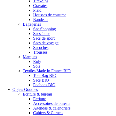
Tire-Zips
Cravates
Plaid
Housses de costume
Bandeau
Bagageries
Sac Shopping
Sacs à dos
Sacs de sport
Sacs de voyage
Sacoches
Trousses
Marques
Roly
Sols
Textiles Made In France BIO
Tote Bag BIO
Sacs BIO
Pochons BIO
Objets Goodies
Ecriture & bureau
Ecriture
Accessoires de bureau
Agendas & calendriers
Cahiers & Carnets