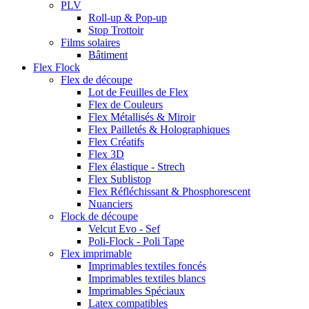
PLV
Roll-up & Pop-up
Stop Trottoir
Films solaires
Bâtiment
Flex Flock
Flex de découpe
Lot de Feuilles de Flex
Flex de Couleurs
Flex Métallisés & Miroir
Flex Pailletés & Holographiques
Flex Créatifs
Flex 3D
Flex élastique - Strech
Flex Sublistop
Flex Réfléchissant & Phosphorescent
Nuanciers
Flock de découpe
Velcut Evo - Sef
Poli-Flock - Poli Tape
Flex imprimable
Imprimables textiles foncés
Imprimables textiles blancs
Imprimables Spéciaux
Latex compatibles