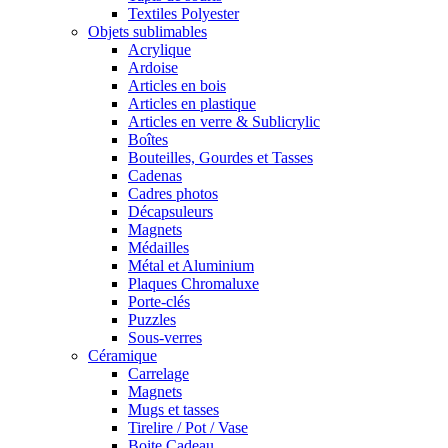
Textiles Polyester
Objets sublimables
Acrylique
Ardoise
Articles en bois
Articles en plastique
Articles en verre & Sublicrylic
Boîtes
Bouteilles, Gourdes et Tasses
Cadenas
Cadres photos
Décapsuleurs
Magnets
Médailles
Métal et Aluminium
Plaques Chromaluxe
Porte-clés
Puzzles
Sous-verres
Céramique
Carrelage
Magnets
Mugs et tasses
Tirelire / Pot / Vase
Boite Cadeau