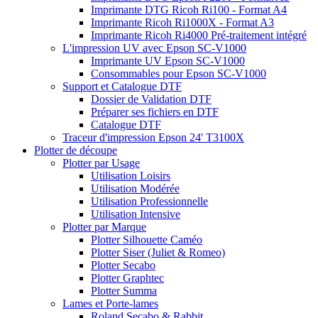
Imprimante DTG Ricoh Ri100 - Format A4
Imprimante Ricoh Ri1000X - Format A3
Imprimante Ricoh Ri4000 Pré-traitement intégré
L'impression UV avec Epson SC-V1000
Imprimante UV Epson SC-V1000
Consommables pour Epson SC-V1000
Support et Catalogue DTF
Dossier de Validation DTF
Préparer ses fichiers en DTF
Catalogue DTF
Traceur d'impression Epson 24' T3100X
Plotter de découpe
Plotter par Usage
Utilisation Loisirs
Utilisation Modérée
Utilisation Professionnelle
Utilisation Intensive
Plotter par Marque
Plotter Silhouette Caméo
Plotter Siser (Juliet & Romeo)
Plotter Secabo
Plotter Graphtec
Plotter Summa
Lames et Porte-lames
Roland Secabo & Rabbit