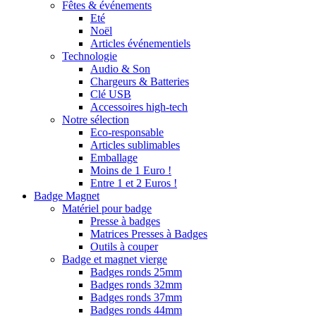
Fêtes & événements
Eté
Noël
Articles événementiels
Technologie
Audio & Son
Chargeurs & Batteries
Clé USB
Accessoires high-tech
Notre sélection
Eco-responsable
Articles sublimables
Emballage
Moins de 1 Euro !
Entre 1 et 2 Euros !
Badge Magnet
Matériel pour badge
Presse à badges
Matrices Presses à Badges
Outils à couper
Badge et magnet vierge
Badges ronds 25mm
Badges ronds 32mm
Badges ronds 37mm
Badges ronds 44mm