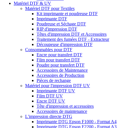
Matériel DTF & UV
Matériel DTF pour Textiles
Kit imprimante et poudreuse DTF
Imprimante DTF
Poudreuse et Séchage DTF
RIP d'impression DTF
Têtes d'impression DTF et Accessoires
Traitement des fumées DTF - Extracteur
Découpeuse d'impression DTF
Consommables pour DTF
Encre pour transfert DTF
Film pour transfert DTF
Poudre pour transfert DTF
Accessoires de Maintenance
Accessoires de Production
Pièces de rechange
Matériel pour l'impression DTF UV
Imprimante DTF UV
Film DTF UV
Encre DTF UV
Tête d'impression et accessoires
Accessoires de maintenance
L'impression directe DTG
Imprimante DTG Epson F1000 - Format A4
Imprimante DTG Epson F2200 - Format A3