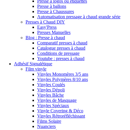
Presse à logos ou étiquettes
Presse à ballons
Presse à Chaussures
Automatisation pressage à chaud grande série
Presses à Chaud DIY
Easy'Press
Presses Manuelles
Blog : Presse à chaud
Comparatif presses à chaud
Catalogue presses à chaud
Conditions de pressage
Youtube : presses à chaud
Adhésif Signalétique
Film vinyle
Vinyles Monomères 3/5 ans
Vinyles Polymères 8/10 ans
Vinyles Coulés
Vinyles Dépoli
Vinyles Bâche
Vinyles de Masquage
Vinyles Spéciaux
Vinyle Covering & Déco
Vinyles Rétroréfléchissant
Films Solaire
Nuanciers