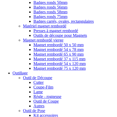
Badges ronds 50mm
Badges ronds 56mm
Badges ronds 58mm
Badges ronds 75mm
Badges carrés, ovales, rectangulaires
Matériel magnet rembordé
Presses à magnet rembordé
Outils de découpe pour Magnets
Magnet rembordé vierge
Magnet rembordé 50 x 50 mm
Magnet rembordé 54 x 78 mm
Magnet rembordé 65 x 90 mm
Magnet rembordé 37 x 115 mm
Magnet rembordé 54 x 120 mm
Magnet rembordé 75 x 120 mm
Outillage
Outil de Découpe
Cutter
Coupe-Film
Lame
Règle - rogneuse
Outil de Coupe
Autres
Outil de Pose
Kit accessoires