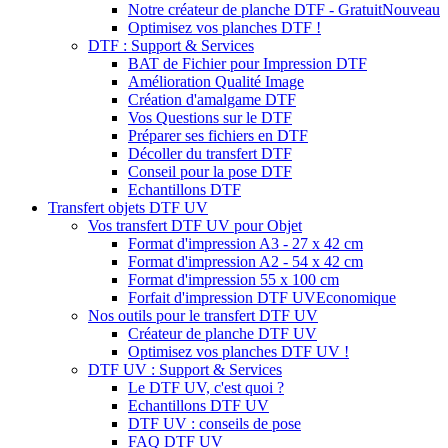
Notre créateur de planche DTF - Gratuit
Nouveau
Optimisez vos planches DTF !
DTF : Support & Services
BAT de Fichier pour Impression DTF
Amélioration Qualité Image
Création d'amalgame DTF
Vos Questions sur le DTF
Préparer ses fichiers en DTF
Décoller du transfert DTF
Conseil pour la pose DTF
Echantillons DTF
Transfert objets DTF UV
Vos transfert DTF UV pour Objet
Format d'impression A3 - 27 x 42 cm
Format d'impression A2 - 54 x 42 cm
Format d'impression 55 x 100 cm
Forfait d'impression DTF UV
Economique
Nos outils pour le transfert DTF UV
Créateur de planche DTF UV
Optimisez vos planches DTF UV !
DTF UV : Support & Services
Le DTF UV, c'est quoi ?
Echantillons DTF UV
DTF UV : conseils de pose
FAQ DTF UV