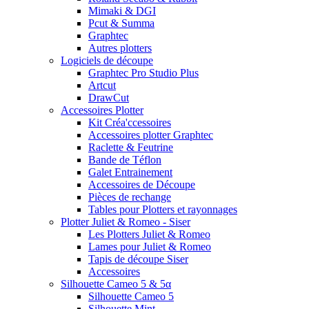
Mimaki & DGI
Pcut & Summa
Graphtec
Autres plotters
Logiciels de découpe
Graphtec Pro Studio Plus
Artcut
DrawCut
Accessoires Plotter
Kit Créa'ccessoires
Accessoires plotter Graphtec
Raclette & Feutrine
Bande de Téflon
Galet Entrainement
Accessoires de Découpe
Pièces de rechange
Tables pour Plotters et rayonnages
Plotter Juliet & Romeo - Siser
Les Plotters Juliet & Romeo
Lames pour Juliet & Romeo
Tapis de découpe Siser
Accessoires
Silhouette Cameo 5 & 5α
Silhouette Cameo 5
Silhouette Mint