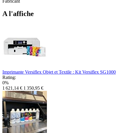
Fabricant
A l'affiche
Imprimante Versiflex Objet et Textile : Kit Versiflex SG1000
Rating:
0%
1 621,14 €
1 350,95 €