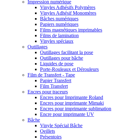
Impression numérique
Vinyles Adhésifs Polymères
Vinyles Adhésif Monomères
Bâches numériques
Papiers numériques
Films magnétiques imprimables
Films de lamination
Vinyles spéciaux
Outillages
Outillages facilitant la pose
Outillages pour bâche
Liquides de pose
Porte-Rouleaux et Dérouleurs
Film de Transfert - Tape
Papier Transfert
Film Transfert
Encres pour traceurs
Encres pour Imprimante Roland
Encres pour imprimante Mimaki
Encres pour imprimante sublimation
Encre pour imprimante UV
Bâche
Vinyle Spécial Bâche
Oeillets
Présentoirs