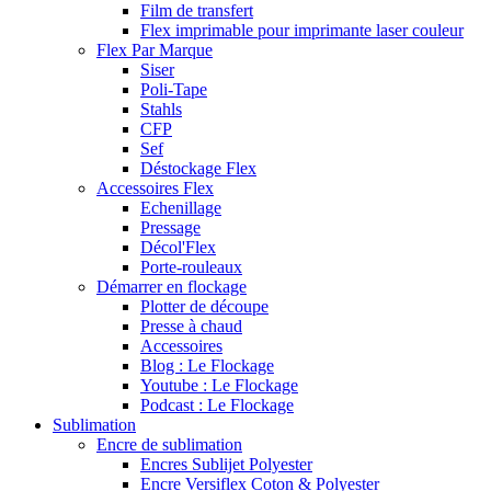
Film de transfert
Flex imprimable pour imprimante laser couleur
Flex Par Marque
Siser
Poli-Tape
Stahls
CFP
Sef
Déstockage Flex
Accessoires Flex
Echenillage
Pressage
Décol'Flex
Porte-rouleaux
Démarrer en flockage
Plotter de découpe
Presse à chaud
Accessoires
Blog : Le Flockage
Youtube : Le Flockage
Podcast : Le Flockage
Sublimation
Encre de sublimation
Encres Sublijet Polyester
Encre Versiflex Coton & Polyester