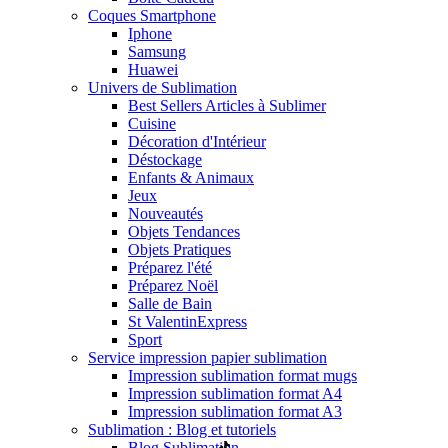
Coques Smartphone
Iphone
Samsung
Huawei
Univers de Sublimation
Best Sellers Articles à Sublimer
Cuisine
Décoration d'Intérieur
Déstockage
Enfants & Animaux
Jeux
Nouveautés
Objets Tendances
Objets Pratiques
Préparez l'été
Préparez Noël
Salle de Bain
St Valentin
Express
Sport
Service impression papier sublimation
Impression sublimation format mugs
Impression sublimation format A4
Impression sublimation format A3
Sublimation : Blog et tutoriels
Blog Sublimation