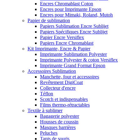
Encres Chromablast Coton
Encres pour Imprimante Epson
Encres pour Mimaki, Roland, Mutoh
Papier de sublimation
Papiers Sublimation Encre Sublijet
Papiers Spécifiques Encre Sublijet
Papier Encre Versiflex
Papiers Encre Chromablast
Kit Imprimante, Encre & Papier
Imprimante Sublimation Polyester
Imprimante Polyester & coton Versiflex
Imprimante Grand Format Epson
Accessoires Sublimation
Manchette, four et accessoires
Revêtement DigiCoat
Collecteur d'encre
Téflon
Scotch et indispensables
Films thermo-rétractables
Textile à sublimer
Bagagerie polyester
Housses de coussin
Masques barrières
Peluches
Tapis de souris