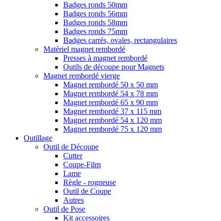
Badges ronds 50mm
Badges ronds 56mm
Badges ronds 58mm
Badges ronds 75mm
Badges carrés, ovales, rectangulaires
Matériel magnet rembordé
Presses à magnet rembordé
Outils de découpe pour Magnets
Magnet rembordé vierge
Magnet rembordé 50 x 50 mm
Magnet rembordé 54 x 78 mm
Magnet rembordé 65 x 90 mm
Magnet rembordé 37 x 115 mm
Magnet rembordé 54 x 120 mm
Magnet rembordé 75 x 120 mm
Outillage
Outil de Découpe
Cutter
Coupe-Film
Lame
Règle - rogneuse
Outil de Coupe
Autres
Outil de Pose
Kit accessoires