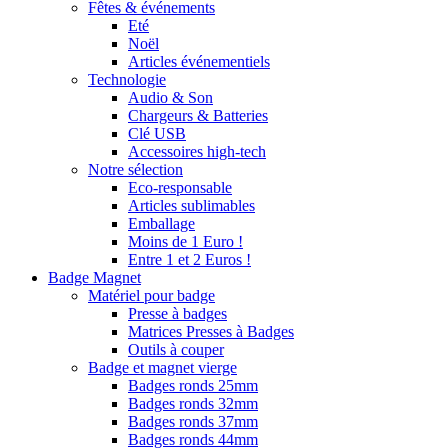
Fêtes & événements
Eté
Noël
Articles événementiels
Technologie
Audio & Son
Chargeurs & Batteries
Clé USB
Accessoires high-tech
Notre sélection
Eco-responsable
Articles sublimables
Emballage
Moins de 1 Euro !
Entre 1 et 2 Euros !
Badge Magnet
Matériel pour badge
Presse à badges
Matrices Presses à Badges
Outils à couper
Badge et magnet vierge
Badges ronds 25mm
Badges ronds 32mm
Badges ronds 37mm
Badges ronds 44mm