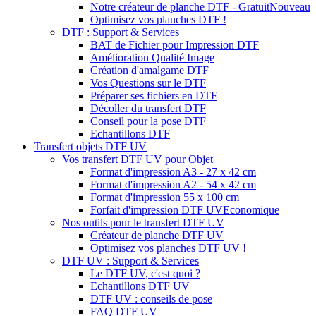
Notre créateur de planche DTF - Gratuit
Nouveau
Optimisez vos planches DTF !
DTF : Support & Services
BAT de Fichier pour Impression DTF
Amélioration Qualité Image
Création d'amalgame DTF
Vos Questions sur le DTF
Préparer ses fichiers en DTF
Décoller du transfert DTF
Conseil pour la pose DTF
Echantillons DTF
Transfert objets DTF UV
Vos transfert DTF UV pour Objet
Format d'impression A3 - 27 x 42 cm
Format d'impression A2 - 54 x 42 cm
Format d'impression 55 x 100 cm
Forfait d'impression DTF UV
Economique
Nos outils pour le transfert DTF UV
Créateur de planche DTF UV
Optimisez vos planches DTF UV !
DTF UV : Support & Services
Le DTF UV, c'est quoi ?
Echantillons DTF UV
DTF UV : conseils de pose
FAQ DTF UV