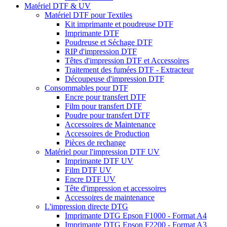
Matériel DTF & UV
Matériel DTF pour Textiles
Kit imprimante et poudreuse DTF
Imprimante DTF
Poudreuse et Séchage DTF
RIP d'impression DTF
Têtes d'impression DTF et Accessoires
Traitement des fumées DTF - Extracteur
Découpeuse d'impression DTF
Consommables pour DTF
Encre pour transfert DTF
Film pour transfert DTF
Poudre pour transfert DTF
Accessoires de Maintenance
Accessoires de Production
Pièces de rechange
Matériel pour l'impression DTF UV
Imprimante DTF UV
Film DTF UV
Encre DTF UV
Tête d'impression et accessoires
Accessoires de maintenance
L'impression directe DTG
Imprimante DTG Epson F1000 - Format A4
Imprimante DTG Epson F2200 - Format A3