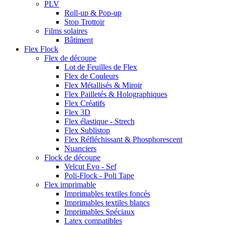
PLV
Roll-up & Pop-up
Stop Trottoir
Films solaires
Bâtiment
Flex Flock
Flex de découpe
Lot de Feuilles de Flex
Flex de Couleurs
Flex Métallisés & Miroir
Flex Pailletés & Holographiques
Flex Créatifs
Flex 3D
Flex élastique - Strech
Flex Sublistop
Flex Réfléchissant & Phosphorescent
Nuanciers
Flock de découpe
Velcut Evo - Sef
Poli-Flock - Poli Tape
Flex imprimable
Imprimables textiles foncés
Imprimables textiles blancs
Imprimables Spéciaux
Latex compatibles