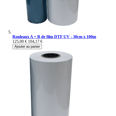
Rouleaux A + B de film DTF UV - 30cm x 100m
125,00 €
104,17 €
Ajouter au panier