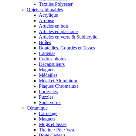
Textiles Polyester
Objets sublimables
Acrylique
Ardoise
Articles en bois
Articles en plastique
Articles en verre & Sublicrylic
Boîtes
Bouteilles, Gourdes et Tasses
Cadenas
Cadres photos
Décapsuleurs
Magnets
Médailles
Métal et Aluminium
Plaques Chromaluxe
Porte-clés
Puzzles
Sous-verres
Céramique
Carrelage
Magnets
Mugs et tasses
Tirelire / Pot / Vase
Boite Cadeau