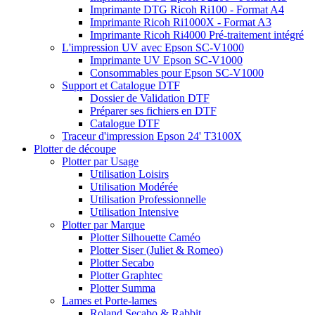
Imprimante DTG Ricoh Ri100 - Format A4
Imprimante Ricoh Ri1000X - Format A3
Imprimante Ricoh Ri4000 Pré-traitement intégré
L'impression UV avec Epson SC-V1000
Imprimante UV Epson SC-V1000
Consommables pour Epson SC-V1000
Support et Catalogue DTF
Dossier de Validation DTF
Préparer ses fichiers en DTF
Catalogue DTF
Traceur d'impression Epson 24' T3100X
Plotter de découpe
Plotter par Usage
Utilisation Loisirs
Utilisation Modérée
Utilisation Professionnelle
Utilisation Intensive
Plotter par Marque
Plotter Silhouette Caméo
Plotter Siser (Juliet & Romeo)
Plotter Secabo
Plotter Graphtec
Plotter Summa
Lames et Porte-lames
Roland Secabo & Rabbit