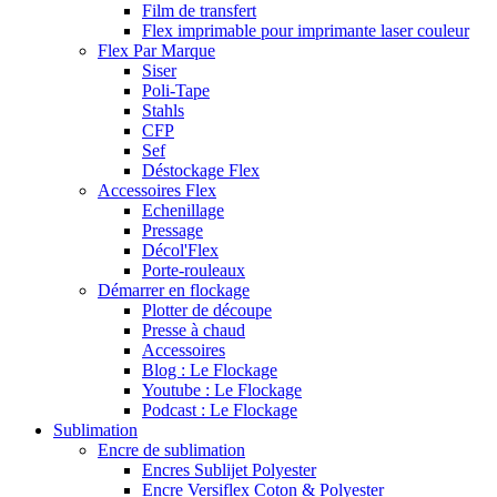
Film de transfert
Flex imprimable pour imprimante laser couleur
Flex Par Marque
Siser
Poli-Tape
Stahls
CFP
Sef
Déstockage Flex
Accessoires Flex
Echenillage
Pressage
Décol'Flex
Porte-rouleaux
Démarrer en flockage
Plotter de découpe
Presse à chaud
Accessoires
Blog : Le Flockage
Youtube : Le Flockage
Podcast : Le Flockage
Sublimation
Encre de sublimation
Encres Sublijet Polyester
Encre Versiflex Coton & Polyester