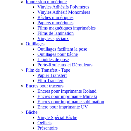
Impression numérique
Vinyles Adhésifs Polymères
Vinyles Adhésif Monomères
Bâches numériques
Papiers numériques
Films magnétiques imprimables
Films de lamination
Vinyles spéciaux
Outillages
Outillages facilitant la pose
Outillages pour bâche
Liquides de pose
Porte-Rouleaux et Dérouleurs
Film de Transfert - Tape
Papier Transfert
Film Transfert
Encres pour traceurs
Encres pour Imprimante Roland
Encres pour imprimante Mimaki
Encres pour imprimante sublimation
Encre pour imprimante UV
Bâche
Vinyle Spécial Bâche
Oeillets
Présentoirs