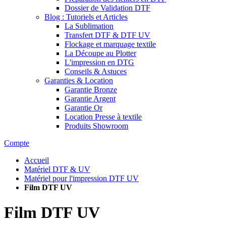
Dossier de Validation DTF
Blog : Tutoriels et Articles
La Sublimation
Transfert DTF & DTF UV
Flockage et marquage textile
La Découpe au Plotter
L'impression en DTG
Conseils & Astuces
Garanties & Location
Garantie Bronze
Garantie Argent
Garantie Or
Location Presse à textile
Produits Showroom
Compte
Accueil
Matériel DTF & UV
Matériel pour l'impression DTF UV
Film DTF UV
Film DTF UV