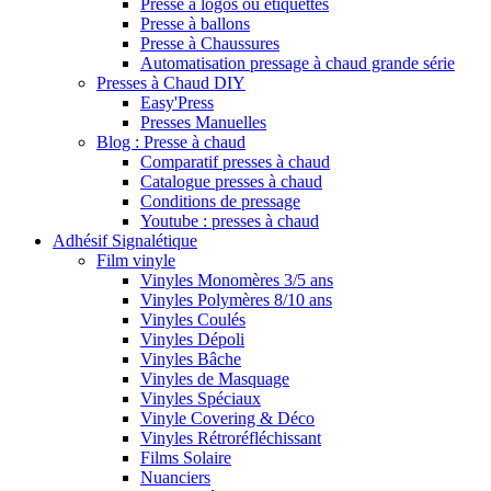
Presse à logos ou étiquettes
Presse à ballons
Presse à Chaussures
Automatisation pressage à chaud grande série
Presses à Chaud DIY
Easy'Press
Presses Manuelles
Blog : Presse à chaud
Comparatif presses à chaud
Catalogue presses à chaud
Conditions de pressage
Youtube : presses à chaud
Adhésif Signalétique
Film vinyle
Vinyles Monomères 3/5 ans
Vinyles Polymères 8/10 ans
Vinyles Coulés
Vinyles Dépoli
Vinyles Bâche
Vinyles de Masquage
Vinyles Spéciaux
Vinyle Covering & Déco
Vinyles Rétroréfléchissant
Films Solaire
Nuanciers