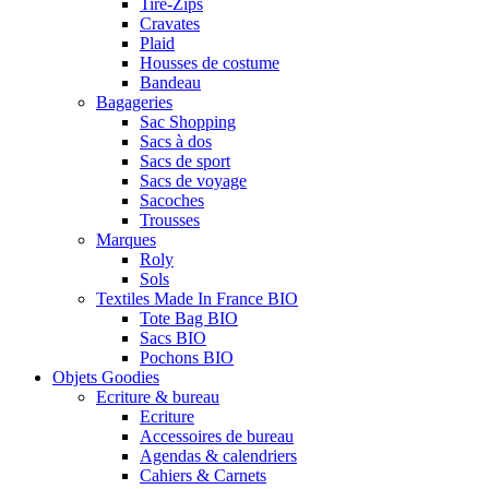
Tire-Zips
Cravates
Plaid
Housses de costume
Bandeau
Bagageries
Sac Shopping
Sacs à dos
Sacs de sport
Sacs de voyage
Sacoches
Trousses
Marques
Roly
Sols
Textiles Made In France BIO
Tote Bag BIO
Sacs BIO
Pochons BIO
Objets Goodies
Ecriture & bureau
Ecriture
Accessoires de bureau
Agendas & calendriers
Cahiers & Carnets