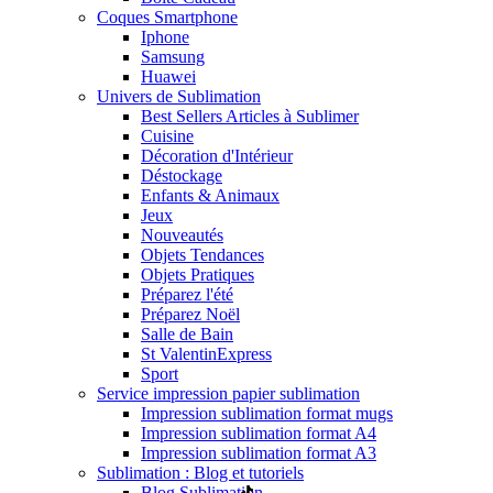
Coques Smartphone
Iphone
Samsung
Huawei
Univers de Sublimation
Best Sellers Articles à Sublimer
Cuisine
Décoration d'Intérieur
Déstockage
Enfants & Animaux
Jeux
Nouveautés
Objets Tendances
Objets Pratiques
Préparez l'été
Préparez Noël
Salle de Bain
St Valentin
Express
Sport
Service impression papier sublimation
Impression sublimation format mugs
Impression sublimation format A4
Impression sublimation format A3
Sublimation : Blog et tutoriels
Blog Sublimation