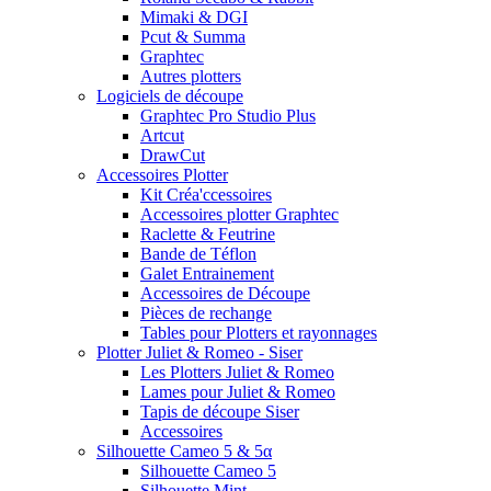
Mimaki & DGI
Pcut & Summa
Graphtec
Autres plotters
Logiciels de découpe
Graphtec Pro Studio Plus
Artcut
DrawCut
Accessoires Plotter
Kit Créa'ccessoires
Accessoires plotter Graphtec
Raclette & Feutrine
Bande de Téflon
Galet Entrainement
Accessoires de Découpe
Pièces de rechange
Tables pour Plotters et rayonnages
Plotter Juliet & Romeo - Siser
Les Plotters Juliet & Romeo
Lames pour Juliet & Romeo
Tapis de découpe Siser
Accessoires
Silhouette Cameo 5 & 5α
Silhouette Cameo 5
Silhouette Mint