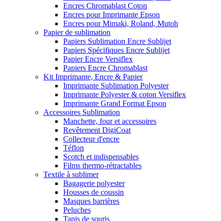
Encres Chromablast Coton
Encres pour Imprimante Epson
Encres pour Mimaki, Roland, Mutoh
Papier de sublimation
Papiers Sublimation Encre Sublijet
Papiers Spécifiques Encre Sublijet
Papier Encre Versiflex
Papiers Encre Chromablast
Kit Imprimante, Encre & Papier
Imprimante Sublimation Polyester
Imprimante Polyester & coton Versiflex
Imprimante Grand Format Epson
Accessoires Sublimation
Manchette, four et accessoires
Revêtement DigiCoat
Collecteur d'encre
Téflon
Scotch et indispensables
Films thermo-rétractables
Textile à sublimer
Bagagerie polyester
Housses de coussin
Masques barrières
Peluches
Tapis de souris