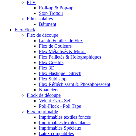
PLV
Roll-up & Pop-up
Stop Trottoir
Films solaires
Bâtiment
Flex Flock
Flex de découpe
Lot de Feuilles de Flex
Flex de Couleurs
Flex Métallisés & Miroir
Flex Pailletés & Holographiques
Flex Créatifs
Flex 3D
Flex élastique - Strech
Flex Sublistop
Flex Réfléchissant & Phosphorescent
Nuanciers
Flock de découpe
Velcut Evo - Sef
Poli-Flock - Poli Tape
Flex imprimable
Imprimables textiles foncés
Imprimables textiles blancs
Imprimables Spéciaux
Latex compatibles