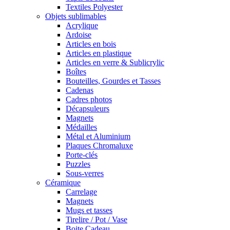
Textiles Polyester
Objets sublimables
Acrylique
Ardoise
Articles en bois
Articles en plastique
Articles en verre & Sublicrylic
Boîtes
Bouteilles, Gourdes et Tasses
Cadenas
Cadres photos
Décapsuleurs
Magnets
Médailles
Métal et Aluminium
Plaques Chromaluxe
Porte-clés
Puzzles
Sous-verres
Céramique
Carrelage
Magnets
Mugs et tasses
Tirelire / Pot / Vase
Boite Cadeau