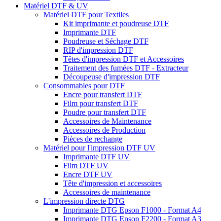
Matériel DTF & UV
Matériel DTF pour Textiles
Kit imprimante et poudreuse DTF
Imprimante DTF
Poudreuse et Séchage DTF
RIP d'impression DTF
Têtes d'impression DTF et Accessoires
Traitement des fumées DTF - Extracteur
Découpeuse d'impression DTF
Consommables pour DTF
Encre pour transfert DTF
Film pour transfert DTF
Poudre pour transfert DTF
Accessoires de Maintenance
Accessoires de Production
Pièces de rechange
Matériel pour l'impression DTF UV
Imprimante DTF UV
Film DTF UV
Encre DTF UV
Tête d'impression et accessoires
Accessoires de maintenance
L'impression directe DTG
Imprimante DTG Epson F1000 - Format A4
Imprimante DTG Epson F2200 - Format A3