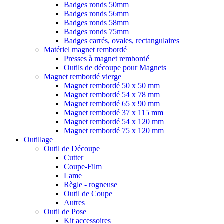
Badges ronds 50mm
Badges ronds 56mm
Badges ronds 58mm
Badges ronds 75mm
Badges carrés, ovales, rectangulaires
Matériel magnet rembordé
Presses à magnet rembordé
Outils de découpe pour Magnets
Magnet rembordé vierge
Magnet rembordé 50 x 50 mm
Magnet rembordé 54 x 78 mm
Magnet rembordé 65 x 90 mm
Magnet rembordé 37 x 115 mm
Magnet rembordé 54 x 120 mm
Magnet rembordé 75 x 120 mm
Outillage
Outil de Découpe
Cutter
Coupe-Film
Lame
Règle - rogneuse
Outil de Coupe
Autres
Outil de Pose
Kit accessoires