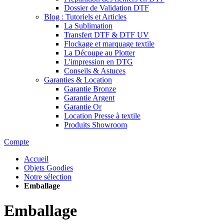
Dossier de Validation DTF
Blog : Tutoriels et Articles
La Sublimation
Transfert DTF & DTF UV
Flockage et marquage textile
La Découpe au Plotter
L'impression en DTG
Conseils & Astuces
Garanties & Location
Garantie Bronze
Garantie Argent
Garantie Or
Location Presse à textile
Produits Showroom
Compte
Accueil
Objets Goodies
Notre sélection
Emballage
Emballage