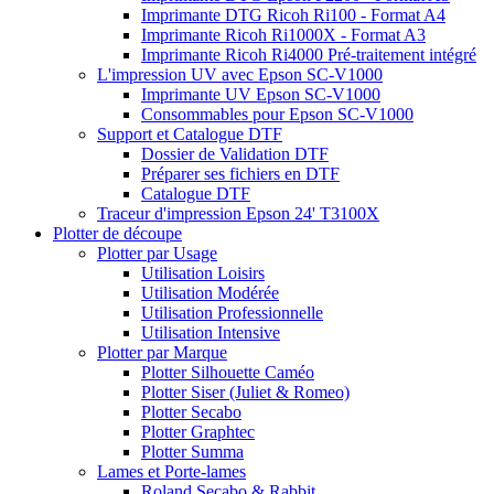
Imprimante DTG Ricoh Ri100 - Format A4
Imprimante Ricoh Ri1000X - Format A3
Imprimante Ricoh Ri4000 Pré-traitement intégré
L'impression UV avec Epson SC-V1000
Imprimante UV Epson SC-V1000
Consommables pour Epson SC-V1000
Support et Catalogue DTF
Dossier de Validation DTF
Préparer ses fichiers en DTF
Catalogue DTF
Traceur d'impression Epson 24' T3100X
Plotter de découpe
Plotter par Usage
Utilisation Loisirs
Utilisation Modérée
Utilisation Professionnelle
Utilisation Intensive
Plotter par Marque
Plotter Silhouette Caméo
Plotter Siser (Juliet & Romeo)
Plotter Secabo
Plotter Graphtec
Plotter Summa
Lames et Porte-lames
Roland Secabo & Rabbit