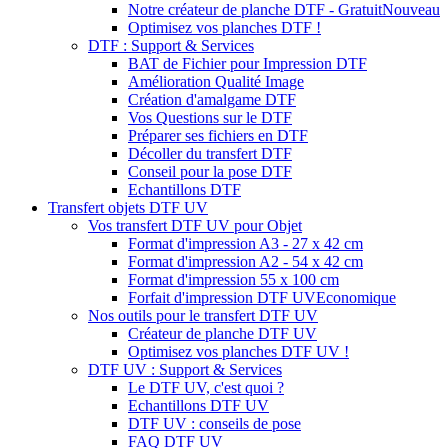
Notre créateur de planche DTF - Gratuit
Nouveau
Optimisez vos planches DTF !
DTF : Support & Services
BAT de Fichier pour Impression DTF
Amélioration Qualité Image
Création d'amalgame DTF
Vos Questions sur le DTF
Préparer ses fichiers en DTF
Décoller du transfert DTF
Conseil pour la pose DTF
Echantillons DTF
Transfert objets DTF UV
Vos transfert DTF UV pour Objet
Format d'impression A3 - 27 x 42 cm
Format d'impression A2 - 54 x 42 cm
Format d'impression 55 x 100 cm
Forfait d'impression DTF UV
Economique
Nos outils pour le transfert DTF UV
Créateur de planche DTF UV
Optimisez vos planches DTF UV !
DTF UV : Support & Services
Le DTF UV, c'est quoi ?
Echantillons DTF UV
DTF UV : conseils de pose
FAQ DTF UV