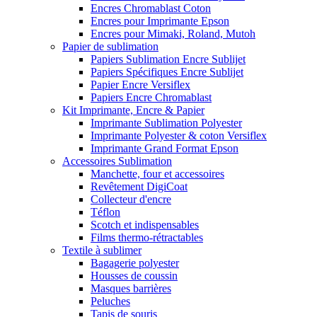
Encres Chromablast Coton
Encres pour Imprimante Epson
Encres pour Mimaki, Roland, Mutoh
Papier de sublimation
Papiers Sublimation Encre Sublijet
Papiers Spécifiques Encre Sublijet
Papier Encre Versiflex
Papiers Encre Chromablast
Kit Imprimante, Encre & Papier
Imprimante Sublimation Polyester
Imprimante Polyester & coton Versiflex
Imprimante Grand Format Epson
Accessoires Sublimation
Manchette, four et accessoires
Revêtement DigiCoat
Collecteur d'encre
Téflon
Scotch et indispensables
Films thermo-rétractables
Textile à sublimer
Bagagerie polyester
Housses de coussin
Masques barrières
Peluches
Tapis de souris