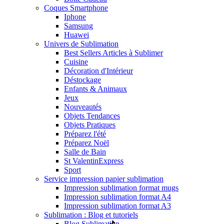
Coques Smartphone
Iphone
Samsung
Huawei
Univers de Sublimation
Best Sellers Articles à Sublimer
Cuisine
Décoration d'Intérieur
Déstockage
Enfants & Animaux
Jeux
Nouveautés
Objets Tendances
Objets Pratiques
Préparez l'été
Préparez Noël
Salle de Bain
St Valentin
Express
Sport
Service impression papier sublimation
Impression sublimation format mugs
Impression sublimation format A4
Impression sublimation format A3
Sublimation : Blog et tutoriels
Blog Sublimation