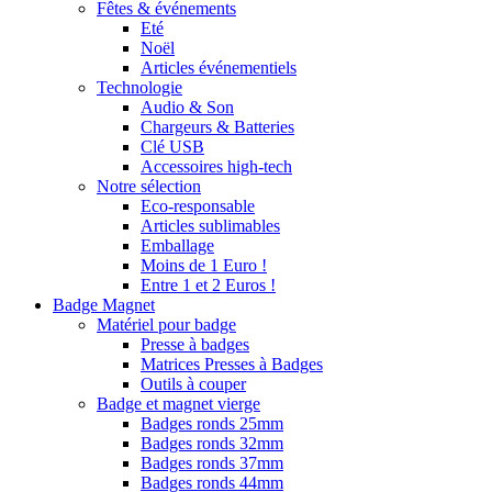
Fêtes & événements
Eté
Noël
Articles événementiels
Technologie
Audio & Son
Chargeurs & Batteries
Clé USB
Accessoires high-tech
Notre sélection
Eco-responsable
Articles sublimables
Emballage
Moins de 1 Euro !
Entre 1 et 2 Euros !
Badge Magnet
Matériel pour badge
Presse à badges
Matrices Presses à Badges
Outils à couper
Badge et magnet vierge
Badges ronds 25mm
Badges ronds 32mm
Badges ronds 37mm
Badges ronds 44mm