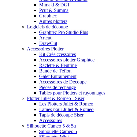
Mimaki & DGI
Pcut & Summa
Graphtec
Autres plotters
Logiciels de découpe
Graphtec Pro Studio Plus
Artcut
DrawCut
Accessoires Plotter
Kit Créa'ccessoires
Accessoires plotter Graphtec
Raclette & Feutrine
Bande de Téflon
Galet Entrainement
Accessoires de Découpe
Pièces de rechange
Tables pour Plotters et rayonnages
Plotter Juliet & Romeo - Siser
Les Plotters Juliet & Romeo
Lames pour Juliet & Romeo
Tapis de découpe Siser
Accessoires
Silhouette Cameo 5 & 5α
Silhouette Cameo 5
Silhouette Mint