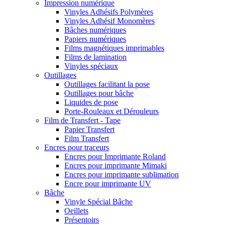
Impression numérique
Vinyles Adhésifs Polymères
Vinyles Adhésif Monomères
Bâches numériques
Papiers numériques
Films magnétiques imprimables
Films de lamination
Vinyles spéciaux
Outillages
Outillages facilitant la pose
Outillages pour bâche
Liquides de pose
Porte-Rouleaux et Dérouleurs
Film de Transfert - Tape
Papier Transfert
Film Transfert
Encres pour traceurs
Encres pour Imprimante Roland
Encres pour imprimante Mimaki
Encres pour imprimante sublimation
Encre pour imprimante UV
Bâche
Vinyle Spécial Bâche
Oeillets
Présentoirs