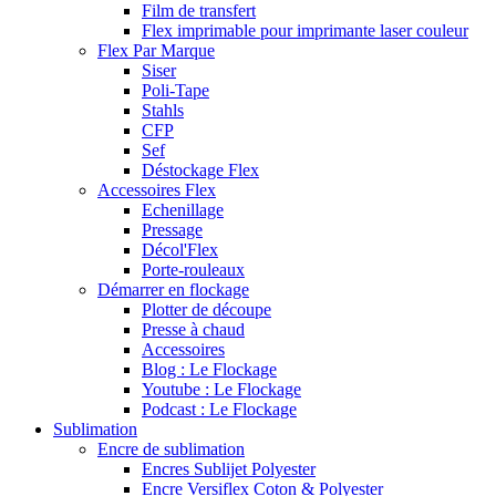
Film de transfert
Flex imprimable pour imprimante laser couleur
Flex Par Marque
Siser
Poli-Tape
Stahls
CFP
Sef
Déstockage Flex
Accessoires Flex
Echenillage
Pressage
Décol'Flex
Porte-rouleaux
Démarrer en flockage
Plotter de découpe
Presse à chaud
Accessoires
Blog : Le Flockage
Youtube : Le Flockage
Podcast : Le Flockage
Sublimation
Encre de sublimation
Encres Sublijet Polyester
Encre Versiflex Coton & Polyester