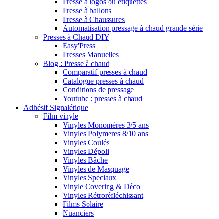
Presse à logos ou étiquettes
Presse à ballons
Presse à Chaussures
Automatisation pressage à chaud grande série
Presses à Chaud DIY
Easy'Press
Presses Manuelles
Blog : Presse à chaud
Comparatif presses à chaud
Catalogue presses à chaud
Conditions de pressage
Youtube : presses à chaud
Adhésif Signalétique
Film vinyle
Vinyles Monomères 3/5 ans
Vinyles Polymères 8/10 ans
Vinyles Coulés
Vinyles Dépoli
Vinyles Bâche
Vinyles de Masquage
Vinyles Spéciaux
Vinyle Covering & Déco
Vinyles Rétroréfléchissant
Films Solaire
Nuanciers