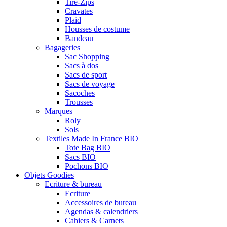
Tire-Zips
Cravates
Plaid
Housses de costume
Bandeau
Bagageries
Sac Shopping
Sacs à dos
Sacs de sport
Sacs de voyage
Sacoches
Trousses
Marques
Roly
Sols
Textiles Made In France BIO
Tote Bag BIO
Sacs BIO
Pochons BIO
Objets Goodies
Ecriture & bureau
Ecriture
Accessoires de bureau
Agendas & calendriers
Cahiers & Carnets