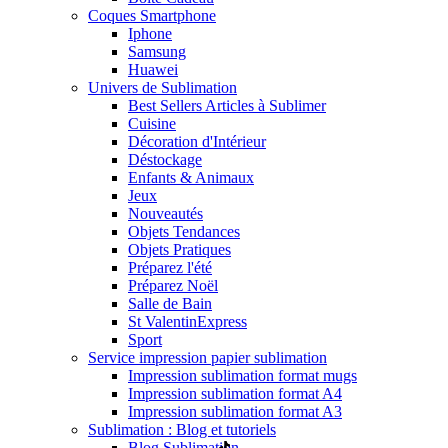
Coques Smartphone
Iphone
Samsung
Huawei
Univers de Sublimation
Best Sellers Articles à Sublimer
Cuisine
Décoration d'Intérieur
Déstockage
Enfants & Animaux
Jeux
Nouveautés
Objets Tendances
Objets Pratiques
Préparez l'été
Préparez Noël
Salle de Bain
St Valentin
Express
Sport
Service impression papier sublimation
Impression sublimation format mugs
Impression sublimation format A4
Impression sublimation format A3
Sublimation : Blog et tutoriels
Blog Sublimation