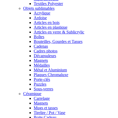
Textiles Polyester
Objets sublimables
Acrylique
Ardoise
Articles en bois
Articles en plastique
Articles en verre & Sublicrylic
Boîtes
Bouteilles, Gourdes et Tasses
Cadenas
Cadres photos
Décapsuleurs
Magnets
Médailles
Métal et Aluminium
Plaques Chromaluxe
Porte-clés
Puzzles
Sous-verres
Céramique
Carrelage
Magnets
Mugs et tasses
Tirelire / Pot / Vase
Boite Cadeau