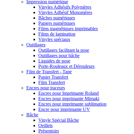
Impression numérique
Vinyles Adhésifs Polymères
Vinyles Adhésif Monomères
Bâches numériques
Papiers numériques
Films magnétiques imprimables
Films de lamination
Vinyles spéciaux
Outillages
Outillages facilitant la pose
Outillages pour bâche
Liquides de pose
Porte-Rouleaux et Dérouleurs
Film de Transfert - Tape
Papier Transfert
Film Transfert
Encres pour traceurs
Encres pour Imprimante Roland
Encres pour imprimante Mimaki
Encres pour imprimante sublimation
Encre pour imprimante UV
Bâche
Vinyle Spécial Bâche
Oeillets
Présentoirs