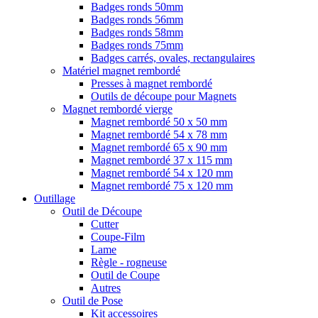
Badges ronds 50mm
Badges ronds 56mm
Badges ronds 58mm
Badges ronds 75mm
Badges carrés, ovales, rectangulaires
Matériel magnet rembordé
Presses à magnet rembordé
Outils de découpe pour Magnets
Magnet rembordé vierge
Magnet rembordé 50 x 50 mm
Magnet rembordé 54 x 78 mm
Magnet rembordé 65 x 90 mm
Magnet rembordé 37 x 115 mm
Magnet rembordé 54 x 120 mm
Magnet rembordé 75 x 120 mm
Outillage
Outil de Découpe
Cutter
Coupe-Film
Lame
Règle - rogneuse
Outil de Coupe
Autres
Outil de Pose
Kit accessoires