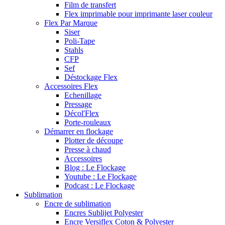
Film de transfert
Flex imprimable pour imprimante laser couleur
Flex Par Marque
Siser
Poli-Tape
Stahls
CFP
Sef
Déstockage Flex
Accessoires Flex
Echenillage
Pressage
Décol'Flex
Porte-rouleaux
Démarrer en flockage
Plotter de découpe
Presse à chaud
Accessoires
Blog : Le Flockage
Youtube : Le Flockage
Podcast : Le Flockage
Sublimation
Encre de sublimation
Encres Sublijet Polyester
Encre Versiflex Coton & Polyester