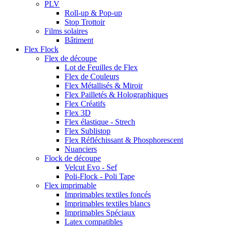
PLV
Roll-up & Pop-up
Stop Trottoir
Films solaires
Bâtiment
Flex Flock
Flex de découpe
Lot de Feuilles de Flex
Flex de Couleurs
Flex Métallisés & Miroir
Flex Pailletés & Holographiques
Flex Créatifs
Flex 3D
Flex élastique - Strech
Flex Sublistop
Flex Réfléchissant & Phosphorescent
Nuanciers
Flock de découpe
Velcut Evo - Sef
Poli-Flock - Poli Tape
Flex imprimable
Imprimables textiles foncés
Imprimables textiles blancs
Imprimables Spéciaux
Latex compatibles