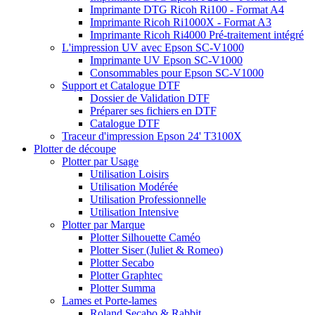
Imprimante DTG Ricoh Ri100 - Format A4
Imprimante Ricoh Ri1000X - Format A3
Imprimante Ricoh Ri4000 Pré-traitement intégré
L'impression UV avec Epson SC-V1000
Imprimante UV Epson SC-V1000
Consommables pour Epson SC-V1000
Support et Catalogue DTF
Dossier de Validation DTF
Préparer ses fichiers en DTF
Catalogue DTF
Traceur d'impression Epson 24' T3100X
Plotter de découpe
Plotter par Usage
Utilisation Loisirs
Utilisation Modérée
Utilisation Professionnelle
Utilisation Intensive
Plotter par Marque
Plotter Silhouette Caméo
Plotter Siser (Juliet & Romeo)
Plotter Secabo
Plotter Graphtec
Plotter Summa
Lames et Porte-lames
Roland Secabo & Rabbit