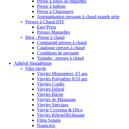
Presse à logos ou étiquettes
Presse à ballons
Presse à Chaussures
Automatisation pressage à chaud grande série
Presses à Chaud DIY
Easy'Press
Presses Manuelles
Blog : Presse à chaud
Comparatif presses à chaud
Catalogue presses à chaud
Conditions de pressage
Youtube : presses à chaud
Adhésif Signalétique
Film vinyle
Vinyles Monomères 3/5 ans
Vinyles Polymères 8/10 ans
Vinyles Coulés
Vinyles Dépoli
Vinyles Bâche
Vinyles de Masquage
Vinyles Spéciaux
Vinyle Covering & Déco
Vinyles Rétroréfléchissant
Films Solaire
Nuanciers