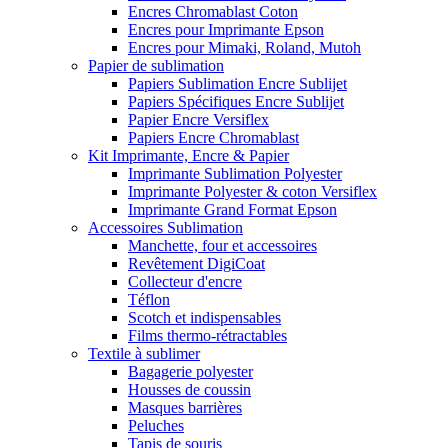
Encres Chromablast Coton
Encres pour Imprimante Epson
Encres pour Mimaki, Roland, Mutoh
Papier de sublimation
Papiers Sublimation Encre Sublijet
Papiers Spécifiques Encre Sublijet
Papier Encre Versiflex
Papiers Encre Chromablast
Kit Imprimante, Encre & Papier
Imprimante Sublimation Polyester
Imprimante Polyester & coton Versiflex
Imprimante Grand Format Epson
Accessoires Sublimation
Manchette, four et accessoires
Revêtement DigiCoat
Collecteur d'encre
Téflon
Scotch et indispensables
Films thermo-rétractables
Textile à sublimer
Bagagerie polyester
Housses de coussin
Masques barrières
Peluches
Tapis de souris