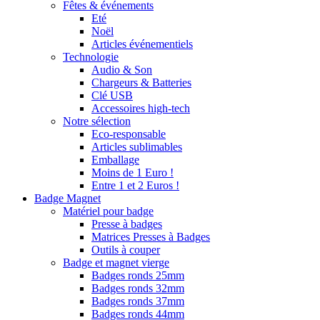
Fêtes & événements
Eté
Noël
Articles événementiels
Technologie
Audio & Son
Chargeurs & Batteries
Clé USB
Accessoires high-tech
Notre sélection
Eco-responsable
Articles sublimables
Emballage
Moins de 1 Euro !
Entre 1 et 2 Euros !
Badge Magnet
Matériel pour badge
Presse à badges
Matrices Presses à Badges
Outils à couper
Badge et magnet vierge
Badges ronds 25mm
Badges ronds 32mm
Badges ronds 37mm
Badges ronds 44mm