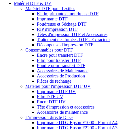
Matériel DTF & UV
Matériel DTF pour Textiles
Kit imprimante et poudreuse DTF
Imprimante DTF
Poudreuse et Séchage DTF
RIP d'impression DTF
Têtes d'impression DTF et Accessoires
Traitement des fumées DTF - Extracteur
Découpeuse d'impression DTF
Consommables pour DTF
Encre pour transfert DTF
Film pour transfert DTF
Poudre pour transfert DTF
Accessoires de Maintenance
Accessoires de Production
Pièces de rechange
Matériel pour l'impression DTF UV
Imprimante DTF UV
Film DTF UV
Encre DTF UV
Tête d'impression et accessoires
Accessoires de maintenance
L'impression directe DTG
Imprimante DTG Epson F1000 - Format A4
Imprimante DTG Epson F2200 - Format A3