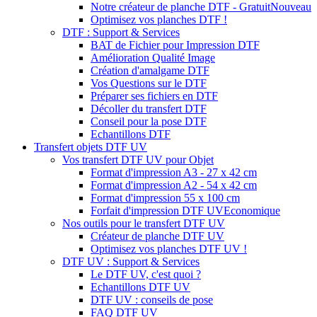
Notre créateur de planche DTF - Gratuit
Nouveau
Optimisez vos planches DTF !
DTF : Support & Services
BAT de Fichier pour Impression DTF
Amélioration Qualité Image
Création d'amalgame DTF
Vos Questions sur le DTF
Préparer ses fichiers en DTF
Décoller du transfert DTF
Conseil pour la pose DTF
Echantillons DTF
Transfert objets DTF UV
Vos transfert DTF UV pour Objet
Format d'impression A3 - 27 x 42 cm
Format d'impression A2 - 54 x 42 cm
Format d'impression 55 x 100 cm
Forfait d'impression DTF UV
Economique
Nos outils pour le transfert DTF UV
Créateur de planche DTF UV
Optimisez vos planches DTF UV !
DTF UV : Support & Services
Le DTF UV, c'est quoi ?
Echantillons DTF UV
DTF UV : conseils de pose
FAQ DTF UV