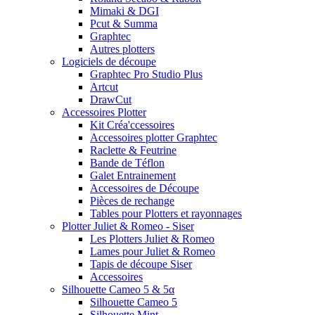
Mimaki & DGI
Pcut & Summa
Graphtec
Autres plotters
Logiciels de découpe
Graphtec Pro Studio Plus
Artcut
DrawCut
Accessoires Plotter
Kit Créa'ccessoires
Accessoires plotter Graphtec
Raclette & Feutrine
Bande de Téflon
Galet Entrainement
Accessoires de Découpe
Pièces de rechange
Tables pour Plotters et rayonnages
Plotter Juliet & Romeo - Siser
Les Plotters Juliet & Romeo
Lames pour Juliet & Romeo
Tapis de découpe Siser
Accessoires
Silhouette Cameo 5 & 5α
Silhouette Cameo 5
Silhouette Mint