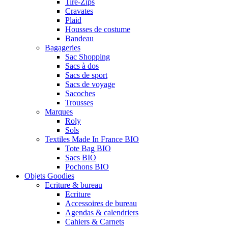
Tire-Zips
Cravates
Plaid
Housses de costume
Bandeau
Bagageries
Sac Shopping
Sacs à dos
Sacs de sport
Sacs de voyage
Sacoches
Trousses
Marques
Roly
Sols
Textiles Made In France BIO
Tote Bag BIO
Sacs BIO
Pochons BIO
Objets Goodies
Ecriture & bureau
Ecriture
Accessoires de bureau
Agendas & calendriers
Cahiers & Carnets