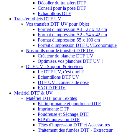
Décoller du transfert DTF
Conseil pour la pose DTF
Echantillons DTF
Transfert objets DTF UV
Vos transfert DTF UV pour Objet
Format d'impression A3 - 27 x 42 cm
Format d'impression A2 - 54 x 42 cm
Format d'impression 55 x 100 cm
Forfait d'impression DTF UV
Economique
Nos outils pour le transfert DTF UV
Créateur de planche DTF UV
Optimisez vos planches DTF UV !
DTF UV : Support & Services
Le DTF UV, c'est quoi ?
Echantillons DTF UV
DTF UV : conseils de pose
FAQ DTF UV
Matériel DTF & UV
Matériel DTF pour Textiles
Kit imprimante et poudreuse DTF
Imprimante DTF
Poudreuse et Séchage DTF
RIP d'impression DTF
Têtes d'impression DTF et Accessoires
Traitement des fumées DTF - Extracteur