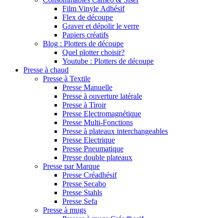
Film Vinyle Adhésif
Flex de découpe
Graver et dépolir le verre
Papiers créatifs
Blog : Plotters de découpe
Quel plotter choisir?
Youtube : Plotters de découpe
Presse à chaud
Presse à Textile
Presse Manuelle
Presse à ouverture latérale
Presse à Tiroir
Presse Electromagnétique
Presse Multi-Fonctions
Presse à plateaux interchangeables
Presse Electrique
Presse Pneumatique
Presse double plateaux
Presse par Marque
Presse Créadhésif
Presse Secabo
Presse Stahls
Presse Sefa
Presse à mugs