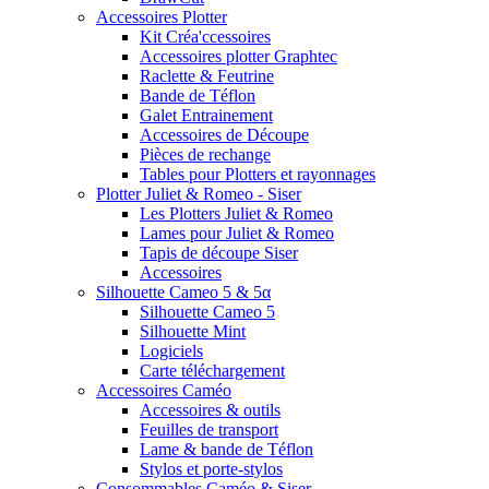
Accessoires Plotter
Kit Créa'ccessoires
Accessoires plotter Graphtec
Raclette & Feutrine
Bande de Téflon
Galet Entrainement
Accessoires de Découpe
Pièces de rechange
Tables pour Plotters et rayonnages
Plotter Juliet & Romeo - Siser
Les Plotters Juliet & Romeo
Lames pour Juliet & Romeo
Tapis de découpe Siser
Accessoires
Silhouette Cameo 5 & 5α
Silhouette Cameo 5
Silhouette Mint
Logiciels
Carte téléchargement
Accessoires Caméo
Accessoires & outils
Feuilles de transport
Lame & bande de Téflon
Stylos et porte-stylos
Consommables Caméo & Siser