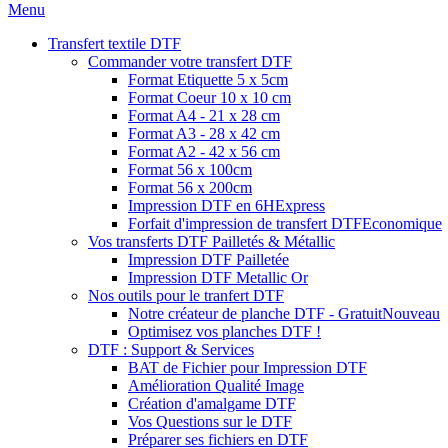
Menu
Transfert textile DTF
Commander votre transfert DTF
Format Etiquette 5 x 5cm
Format Coeur 10 x 10 cm
Format A4 - 21 x 28 cm
Format A3 - 28 x 42 cm
Format A2 - 42 x 56 cm
Format 56 x 100cm
Format 56 x 200cm
Impression DTF en 6H
Express
Forfait d'impression de transfert DTF
Economique
Vos transferts DTF Pailletés & Métallic
Impression DTF Pailletée
Impression DTF Metallic Or
Nos outils pour le tranfert DTF
Notre créateur de planche DTF - Gratuit
Nouveau
Optimisez vos planches DTF !
DTF : Support & Services
BAT de Fichier pour Impression DTF
Amélioration Qualité Image
Création d'amalgame DTF
Vos Questions sur le DTF
Préparer ses fichiers en DTF