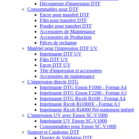
Découpeuse d'impression DTF
Consommables pour DTF
Encre pour transfert DTF
Film pour transfert DTF
Poudre pour transfert DTF
Accessoires de Maintenance
Accessoires de Production
Pièces de rechange
Matériel pour l'impression DTF UV
Imprimante DTF UV
Film DTF UV
Encre DTF UV
Tête d'impression et accessoires
Accessoires de maintenance
L'impression directe DTG
Imprimante DTG Epson F1000 - Format A4
Imprimante DTG Epson F2200 - Format A3
Imprimante DTG Ricoh Ri100 - Format A4
Imprimante Ricoh Ri1000X - Format A3
Imprimante Ricoh Ri4000 Pré-traitement intégré
L'impression UV avec Epson SC-V1000
Imprimante UV Epson SC-V1000
Consommables pour Epson SC-V1000
Support et Catalogue DTF
Dossier de Validation DTF