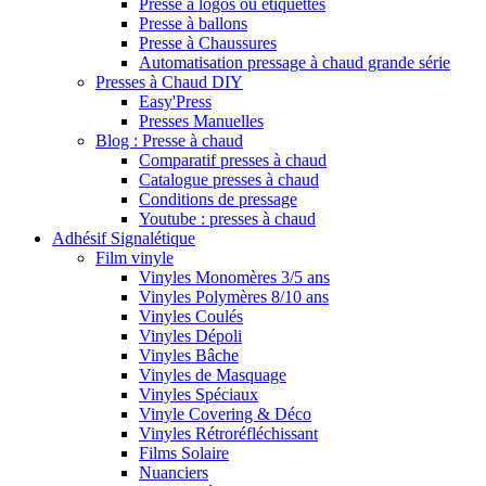
Presse à logos ou étiquettes
Presse à ballons
Presse à Chaussures
Automatisation pressage à chaud grande série
Presses à Chaud DIY
Easy'Press
Presses Manuelles
Blog : Presse à chaud
Comparatif presses à chaud
Catalogue presses à chaud
Conditions de pressage
Youtube : presses à chaud
Adhésif Signalétique
Film vinyle
Vinyles Monomères 3/5 ans
Vinyles Polymères 8/10 ans
Vinyles Coulés
Vinyles Dépoli
Vinyles Bâche
Vinyles de Masquage
Vinyles Spéciaux
Vinyle Covering & Déco
Vinyles Rétroréfléchissant
Films Solaire
Nuanciers