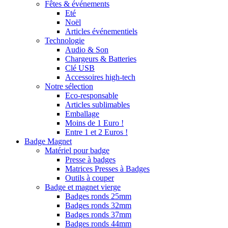
Fêtes & événements
Eté
Noël
Articles événementiels
Technologie
Audio & Son
Chargeurs & Batteries
Clé USB
Accessoires high-tech
Notre sélection
Eco-responsable
Articles sublimables
Emballage
Moins de 1 Euro !
Entre 1 et 2 Euros !
Badge Magnet
Matériel pour badge
Presse à badges
Matrices Presses à Badges
Outils à couper
Badge et magnet vierge
Badges ronds 25mm
Badges ronds 32mm
Badges ronds 37mm
Badges ronds 44mm