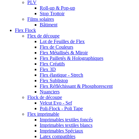
PLV
Roll-up & Pop-up
Stop Trottoir
Films solaires
Bâtiment
Flex Flock
Flex de découpe
Lot de Feuilles de Flex
Flex de Couleurs
Flex Métallisés & Miroir
Flex Pailletés & Holographiques
Flex Créatifs
Flex 3D
Flex élastique - Strech
Flex Sublistop
Flex Réfléchissant & Phosphorescent
Nuanciers
Flock de découpe
Velcut Evo - Sef
Poli-Flock - Poli Tape
Flex imprimable
Imprimables textiles foncés
Imprimables textiles blancs
Imprimables Spéciaux
Latex compatibles