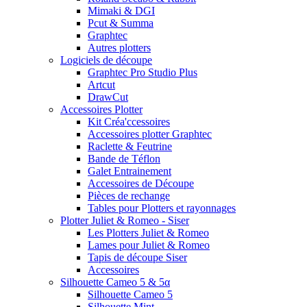
Mimaki & DGI
Pcut & Summa
Graphtec
Autres plotters
Logiciels de découpe
Graphtec Pro Studio Plus
Artcut
DrawCut
Accessoires Plotter
Kit Créa'ccessoires
Accessoires plotter Graphtec
Raclette & Feutrine
Bande de Téflon
Galet Entrainement
Accessoires de Découpe
Pièces de rechange
Tables pour Plotters et rayonnages
Plotter Juliet & Romeo - Siser
Les Plotters Juliet & Romeo
Lames pour Juliet & Romeo
Tapis de découpe Siser
Accessoires
Silhouette Cameo 5 & 5α
Silhouette Cameo 5
Silhouette Mint