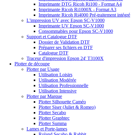
Imprimante DTG Ricoh Ri100 - Format A4
Imprimante Ricoh Ri1000X - Format A3
Imprimante Ricoh Ri4000 Pré-traitement intégré
L'impression UV avec Epson SC-V1000
Imprimante UV Epson SC-V1000
Consommables pour Epson SC-V1000
Support et Catalogue DTF
Dossier de Validation DTF
Préparer ses fichiers en DTF
Catalogue DTF
Traceur d'impression Epson 24' T3100X
Plotter de découpe
Plotter par Usage
Utilisation Loisirs
Utilisation Modérée
Utilisation Professionnelle
Utilisation Intensive
Plotter par Marque
Plotter Silhouette Caméo
Plotter Siser (Juliet & Romeo)
Plotter Secabo
Plotter Graphtec
Plotter Summa
Lames et Porte-lames
Roland Secabo & Rabbit