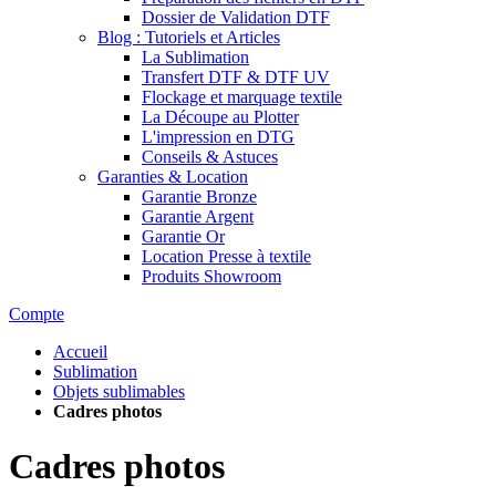
Dossier de Validation DTF
Blog : Tutoriels et Articles
La Sublimation
Transfert DTF & DTF UV
Flockage et marquage textile
La Découpe au Plotter
L'impression en DTG
Conseils & Astuces
Garanties & Location
Garantie Bronze
Garantie Argent
Garantie Or
Location Presse à textile
Produits Showroom
Compte
Accueil
Sublimation
Objets sublimables
Cadres photos
Cadres photos