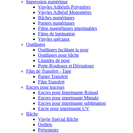
Impression numérique
Vinyles Adhésifs Polymères
Vinyles Adhésif Monomères
Bâches numériques
Papiers numériques
Films magnétiques imprimables
Films de lamination
Vinyles spéciaux
Outillages
Outillages facilitant la pose
Outillages pour bâche
Liquides de pose
Porte-Rouleaux et Dérouleurs
Film de Transfert - Tape
Papier Transfert
Film Transfert
Encres pour traceurs
Encres pour Imprimante Roland
Encres pour imprimante Mimaki
Encres pour imprimante sublimation
Encre pour imprimante UV
Bâche
Vinyle Spécial Bâche
Oeillets
Présentoirs