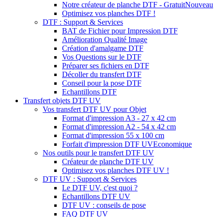
Notre créateur de planche DTF - Gratuit
Nouveau
Optimisez vos planches DTF !
DTF : Support & Services
BAT de Fichier pour Impression DTF
Amélioration Qualité Image
Création d'amalgame DTF
Vos Questions sur le DTF
Préparer ses fichiers en DTF
Décoller du transfert DTF
Conseil pour la pose DTF
Echantillons DTF
Transfert objets DTF UV
Vos transfert DTF UV pour Objet
Format d'impression A3 - 27 x 42 cm
Format d'impression A2 - 54 x 42 cm
Format d'impression 55 x 100 cm
Forfait d'impression DTF UV
Economique
Nos outils pour le transfert DTF UV
Créateur de planche DTF UV
Optimisez vos planches DTF UV !
DTF UV : Support & Services
Le DTF UV, c'est quoi ?
Echantillons DTF UV
DTF UV : conseils de pose
FAQ DTF UV