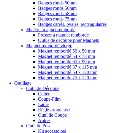
Badges ronds 50mm
Badges ronds 56mm
Badges ronds 58mm
Badges ronds 75mm
Badges carrés, ovales, rectangulaires
Matériel magnet rembordé
Presses à magnet rembordé
Outils de découpe pour Magnets
Magnet rembordé vierge
Magnet rembordé 50 x 50 mm
Magnet rembordé 54 x 78 mm
Magnet rembordé 65 x 90 mm
Magnet rembordé 37 x 115 mm
Magnet rembordé 54 x 120 mm
Magnet rembordé 75 x 120 mm
Outillage
Outil de Découpe
Cutter
Coupe-Film
Lame
Règle - rogneuse
Outil de Coupe
Autres
Outil de Pose
Kit accessoires