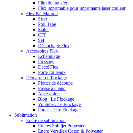
Film de transfert
Flex imprimable pour imprimante laser couleur
Flex Par Marque
Siser
Poli-Tape
Stahls
CFP
Sef
Déstockage Flex
Accessoires Flex
Echenillage
Pressage
Décol'Flex
Porte-rouleaux
Démarrer en flockage
Plotter de découpe
Presse à chaud
Accessoires
Blog : Le Flockage
Youtube : Le Flockage
Podcast : Le Flockage
Sublimation
Encre de sublimation
Encres Sublijet Polyester
Encre Versiflex Coton & Polyester