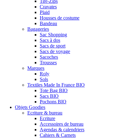
Tire-Zips
Cravates
Plaid
Housses de costume
Bandeau
Bagageries
Sac Shopping
Sacs à dos
Sacs de sport
Sacs de voyage
Sacoches
Trousses
Marques
Roly
Sols
Textiles Made In France BIO
Tote Bag BIO
Sacs BIO
Pochons BIO
Objets Goodies
Ecriture & bureau
Ecriture
Accessoires de bureau
Agendas & calendriers
Cahiers & Carnets