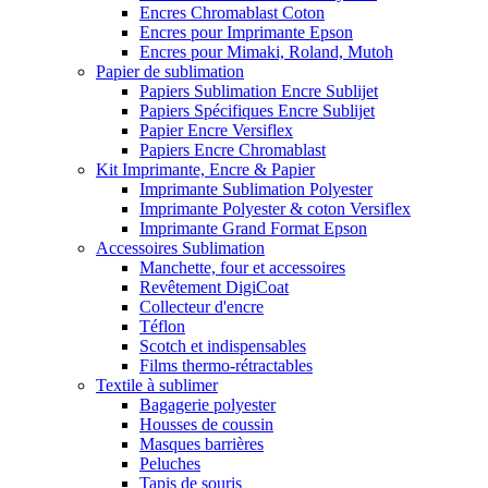
Encres Chromablast Coton
Encres pour Imprimante Epson
Encres pour Mimaki, Roland, Mutoh
Papier de sublimation
Papiers Sublimation Encre Sublijet
Papiers Spécifiques Encre Sublijet
Papier Encre Versiflex
Papiers Encre Chromablast
Kit Imprimante, Encre & Papier
Imprimante Sublimation Polyester
Imprimante Polyester & coton Versiflex
Imprimante Grand Format Epson
Accessoires Sublimation
Manchette, four et accessoires
Revêtement DigiCoat
Collecteur d'encre
Téflon
Scotch et indispensables
Films thermo-rétractables
Textile à sublimer
Bagagerie polyester
Housses de coussin
Masques barrières
Peluches
Tapis de souris