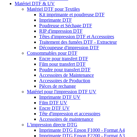
Matériel DTF & UV
Matériel DTF pour Textiles
Kit imprimante et poudreuse DTF
Imprimante DTF
Poudreuse et Séchage DTF
RIP d'impression DTF
Têtes d'impression DTF et Accessoires
Traitement des fumées DTF - Extracteur
Découpeuse d'impression DTF
Consommables pour DTF
Encre pour transfert DTF
Film pour transfert DTF
Poudre pour transfert DTF
Accessoires de Maintenance
Accessoires de Production
Pièces de rechange
Matériel pour l'impression DTF UV
Imprimante DTF UV
Film DTF UV
Encre DTF UV
Tête d'impression et accessoires
Accessoires de maintenance
L'impression directe DTG
Imprimante DTG Epson F1000 - Format A4
Imprimante DTG Epson F2200 - Format A3