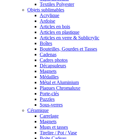
Textiles Polyester
Objets sublimables
Acrylique
Ardoise
Articles en bois
Articles en plastique
Articles en verre & Sublicrylic
Boîtes
Bouteilles, Gourdes et Tasses
Cadenas
Cadres photos
Décapsuleurs
Magnets
Médailles
Métal et Aluminium
Plaques Chromaluxe
Porte-clés
Puzzles
Sous-verres
Céramique
Carrelage
Magnets
Mugs et tasses
Tirelire / Pot / Vase
Boite Cadeau