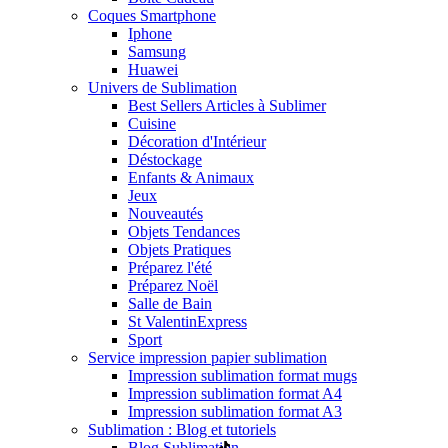
Coques Smartphone
Iphone
Samsung
Huawei
Univers de Sublimation
Best Sellers Articles à Sublimer
Cuisine
Décoration d'Intérieur
Déstockage
Enfants & Animaux
Jeux
Nouveautés
Objets Tendances
Objets Pratiques
Préparez l'été
Préparez Noël
Salle de Bain
St Valentin
Express
Sport
Service impression papier sublimation
Impression sublimation format mugs
Impression sublimation format A4
Impression sublimation format A3
Sublimation : Blog et tutoriels
Blog Sublimation