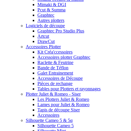
Mimaki & DGI
Pcut & Summa
Graphtec
Autres plotters
Logiciels de découpe
Graphtec Pro Studio Plus
Artcut
DrawCut
Accessoires Plotter
Kit Créa'ccessoires
Accessoires plotter Graphtec
Raclette & Feutrine
Bande de Téflon
Galet Entrainement
Accessoires de Découpe
Pièces de rechange
Tables pour Plotters et rayonnages
Plotter Juliet & Romeo - Siser
Les Plotters Juliet & Romeo
Lames pour Juliet & Romeo
Tapis de découpe Siser
Accessoires
Silhouette Cameo 5 & 5α
Silhouette Cameo 5
Silhouette Mint