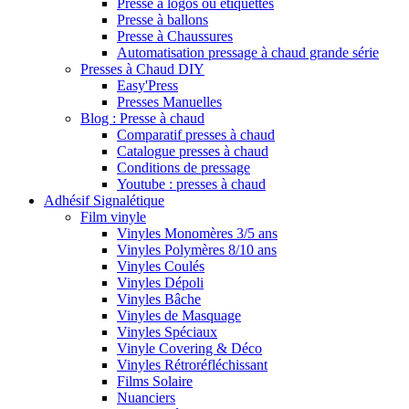
Presse à logos ou étiquettes
Presse à ballons
Presse à Chaussures
Automatisation pressage à chaud grande série
Presses à Chaud DIY
Easy'Press
Presses Manuelles
Blog : Presse à chaud
Comparatif presses à chaud
Catalogue presses à chaud
Conditions de pressage
Youtube : presses à chaud
Adhésif Signalétique
Film vinyle
Vinyles Monomères 3/5 ans
Vinyles Polymères 8/10 ans
Vinyles Coulés
Vinyles Dépoli
Vinyles Bâche
Vinyles de Masquage
Vinyles Spéciaux
Vinyle Covering & Déco
Vinyles Rétroréfléchissant
Films Solaire
Nuanciers