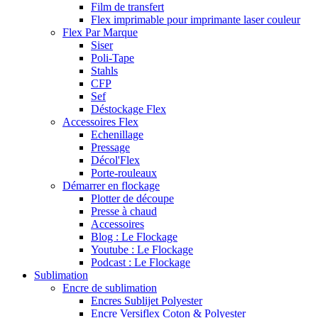
Film de transfert
Flex imprimable pour imprimante laser couleur
Flex Par Marque
Siser
Poli-Tape
Stahls
CFP
Sef
Déstockage Flex
Accessoires Flex
Echenillage
Pressage
Décol'Flex
Porte-rouleaux
Démarrer en flockage
Plotter de découpe
Presse à chaud
Accessoires
Blog : Le Flockage
Youtube : Le Flockage
Podcast : Le Flockage
Sublimation
Encre de sublimation
Encres Sublijet Polyester
Encre Versiflex Coton & Polyester