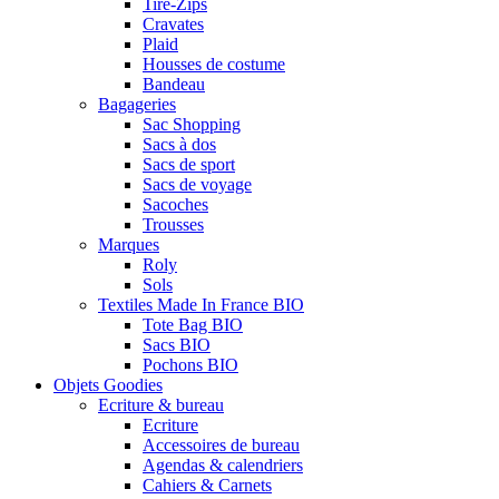
Tire-Zips
Cravates
Plaid
Housses de costume
Bandeau
Bagageries
Sac Shopping
Sacs à dos
Sacs de sport
Sacs de voyage
Sacoches
Trousses
Marques
Roly
Sols
Textiles Made In France BIO
Tote Bag BIO
Sacs BIO
Pochons BIO
Objets Goodies
Ecriture & bureau
Ecriture
Accessoires de bureau
Agendas & calendriers
Cahiers & Carnets