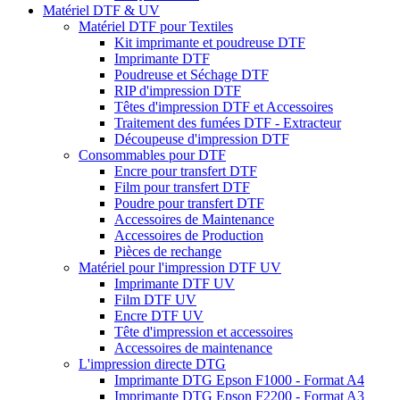
Matériel DTF & UV
Matériel DTF pour Textiles
Kit imprimante et poudreuse DTF
Imprimante DTF
Poudreuse et Séchage DTF
RIP d'impression DTF
Têtes d'impression DTF et Accessoires
Traitement des fumées DTF - Extracteur
Découpeuse d'impression DTF
Consommables pour DTF
Encre pour transfert DTF
Film pour transfert DTF
Poudre pour transfert DTF
Accessoires de Maintenance
Accessoires de Production
Pièces de rechange
Matériel pour l'impression DTF UV
Imprimante DTF UV
Film DTF UV
Encre DTF UV
Tête d'impression et accessoires
Accessoires de maintenance
L'impression directe DTG
Imprimante DTG Epson F1000 - Format A4
Imprimante DTG Epson F2200 - Format A3