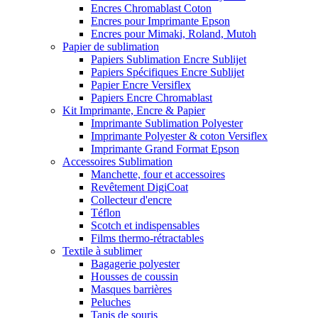
Encres Chromablast Coton
Encres pour Imprimante Epson
Encres pour Mimaki, Roland, Mutoh
Papier de sublimation
Papiers Sublimation Encre Sublijet
Papiers Spécifiques Encre Sublijet
Papier Encre Versiflex
Papiers Encre Chromablast
Kit Imprimante, Encre & Papier
Imprimante Sublimation Polyester
Imprimante Polyester & coton Versiflex
Imprimante Grand Format Epson
Accessoires Sublimation
Manchette, four et accessoires
Revêtement DigiCoat
Collecteur d'encre
Téflon
Scotch et indispensables
Films thermo-rétractables
Textile à sublimer
Bagagerie polyester
Housses de coussin
Masques barrières
Peluches
Tapis de souris