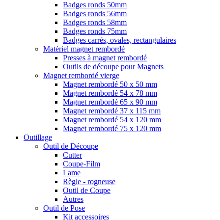
Badges ronds 50mm
Badges ronds 56mm
Badges ronds 58mm
Badges ronds 75mm
Badges carrés, ovales, rectangulaires
Matériel magnet rembordé
Presses à magnet rembordé
Outils de découpe pour Magnets
Magnet rembordé vierge
Magnet rembordé 50 x 50 mm
Magnet rembordé 54 x 78 mm
Magnet rembordé 65 x 90 mm
Magnet rembordé 37 x 115 mm
Magnet rembordé 54 x 120 mm
Magnet rembordé 75 x 120 mm
Outillage
Outil de Découpe
Cutter
Coupe-Film
Lame
Règle - rogneuse
Outil de Coupe
Autres
Outil de Pose
Kit accessoires