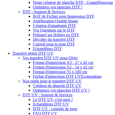
Notre créateur de planche DTF - Gratuit
Nouveau
Optimisez vos planches DTF !
DTF : Support & Services
BAT de Fichier pour Impression DTF
Amélioration Qualité Image
Création d'amalgame DTF
Vos Questions sur le DTF
Préparer ses fichiers en DTF
Décoller du transfert DTF
Conseil pour la pose DTF
Echantillons DTF
Transfert objets DTF UV
Vos transfert DTF UV pour Objet
Format d'impression A3 - 27 x 42 cm
Format d'impression A2 - 54 x 42 cm
Format d'impression 55 x 100 cm
Forfait d'impression DTF UV
Economique
Nos outils pour le transfert DTF UV
Créateur de planche DTF UV
Optimisez vos planches DTF UV !
DTF UV : Support & Services
Le DTF UV, c'est quoi ?
Echantillons DTF UV
DTF UV : conseils de pose
FAQ DTF UV