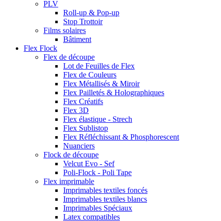
PLV
Roll-up & Pop-up
Stop Trottoir
Films solaires
Bâtiment
Flex Flock
Flex de découpe
Lot de Feuilles de Flex
Flex de Couleurs
Flex Métallisés & Miroir
Flex Pailletés & Holographiques
Flex Créatifs
Flex 3D
Flex élastique - Strech
Flex Sublistop
Flex Réfléchissant & Phosphorescent
Nuanciers
Flock de découpe
Velcut Evo - Sef
Poli-Flock - Poli Tape
Flex imprimable
Imprimables textiles foncés
Imprimables textiles blancs
Imprimables Spéciaux
Latex compatibles