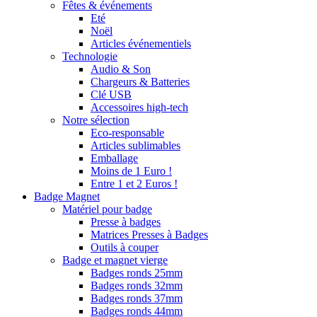
Fêtes & événements
Eté
Noël
Articles événementiels
Technologie
Audio & Son
Chargeurs & Batteries
Clé USB
Accessoires high-tech
Notre sélection
Eco-responsable
Articles sublimables
Emballage
Moins de 1 Euro !
Entre 1 et 2 Euros !
Badge Magnet
Matériel pour badge
Presse à badges
Matrices Presses à Badges
Outils à couper
Badge et magnet vierge
Badges ronds 25mm
Badges ronds 32mm
Badges ronds 37mm
Badges ronds 44mm