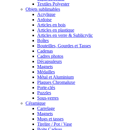
Textiles Polyester
Objets sublimables
Acrylique
Ardoise
Articles en bois
Articles en plastique
Articles en verre & Sublicrylic
Boîtes
Bouteilles, Gourdes et Tasses
Cadenas
Cadres photos
Décapsuleurs
Magnets
Médailles
Métal et Aluminium
Plaques Chromaluxe
Porte-clés
Puzzles
Sous-verres
Céramique
Carrelage
Magnets
Mugs et tasses
Tirelire / Pot / Vase
Boite Cadeau