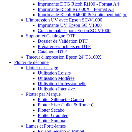
Imprimante DTG Ricoh Ri100 - Format A4
Imprimante Ricoh Ri1000X - Format A3
Imprimante Ricoh Ri4000 Pré-traitement intégré
L'impression UV avec Epson SC-V1000
Imprimante UV Epson SC-V1000
Consommables pour Epson SC-V1000
Support et Catalogue DTF
Dossier de Validation DTF
Préparer ses fichiers en DTF
Catalogue DTF
Traceur d'impression Epson 24' T3100X
Plotter de découpe
Plotter par Usage
Utilisation Loisirs
Utilisation Modérée
Utilisation Professionnelle
Utilisation Intensive
Plotter par Marque
Plotter Silhouette Caméo
Plotter Siser (Juliet & Romeo)
Plotter Secabo
Plotter Graphtec
Plotter Summa
Lames et Porte-lames
Roland Secabo & Rabbit