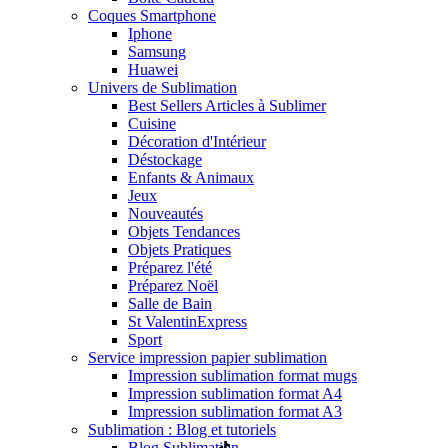
Coques Smartphone
Iphone
Samsung
Huawei
Univers de Sublimation
Best Sellers Articles à Sublimer
Cuisine
Décoration d'Intérieur
Déstockage
Enfants & Animaux
Jeux
Nouveautés
Objets Tendances
Objets Pratiques
Préparez l'été
Préparez Noël
Salle de Bain
St Valentin
Express
Sport
Service impression papier sublimation
Impression sublimation format mugs
Impression sublimation format A4
Impression sublimation format A3
Sublimation : Blog et tutoriels
Blog Sublimation