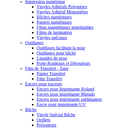
Impression numérique
Vinyles Adhésifs Polymères
Vinyles Adhésif Monomères
Bâches numériques
Papiers numériques
Films magnétiques imprimables
Films de lamination
Vinyles spéciaux
Outillages
Outillages facilitant la pose
Outillages pour bâche
Liquides de pose
Porte-Rouleaux et Dérouleurs
Film de Transfert - Tape
Papier Transfert
Film Transfert
Encres pour traceurs
Encres pour Imprimante Roland
Encres pour imprimante Mimaki
Encres pour imprimante sublimation
Encre pour imprimante UV
Bâche
Vinyle Spécial Bâche
Oeillets
Présentoirs