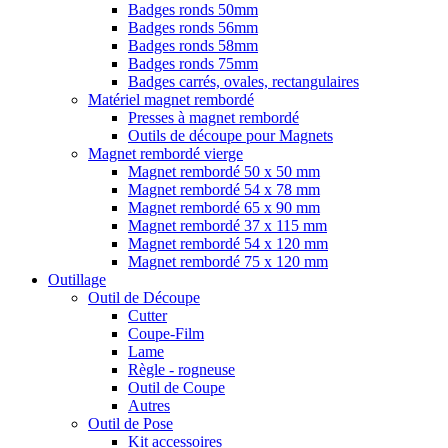
Badges ronds 50mm
Badges ronds 56mm
Badges ronds 58mm
Badges ronds 75mm
Badges carrés, ovales, rectangulaires
Matériel magnet rembordé
Presses à magnet rembordé
Outils de découpe pour Magnets
Magnet rembordé vierge
Magnet rembordé 50 x 50 mm
Magnet rembordé 54 x 78 mm
Magnet rembordé 65 x 90 mm
Magnet rembordé 37 x 115 mm
Magnet rembordé 54 x 120 mm
Magnet rembordé 75 x 120 mm
Outillage
Outil de Découpe
Cutter
Coupe-Film
Lame
Règle - rogneuse
Outil de Coupe
Autres
Outil de Pose
Kit accessoires