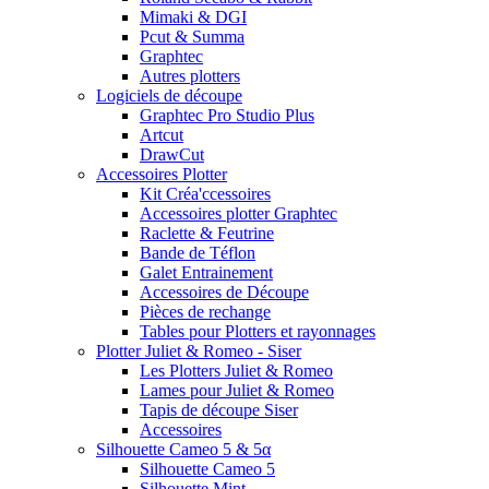
Mimaki & DGI
Pcut & Summa
Graphtec
Autres plotters
Logiciels de découpe
Graphtec Pro Studio Plus
Artcut
DrawCut
Accessoires Plotter
Kit Créa'ccessoires
Accessoires plotter Graphtec
Raclette & Feutrine
Bande de Téflon
Galet Entrainement
Accessoires de Découpe
Pièces de rechange
Tables pour Plotters et rayonnages
Plotter Juliet & Romeo - Siser
Les Plotters Juliet & Romeo
Lames pour Juliet & Romeo
Tapis de découpe Siser
Accessoires
Silhouette Cameo 5 & 5α
Silhouette Cameo 5
Silhouette Mint