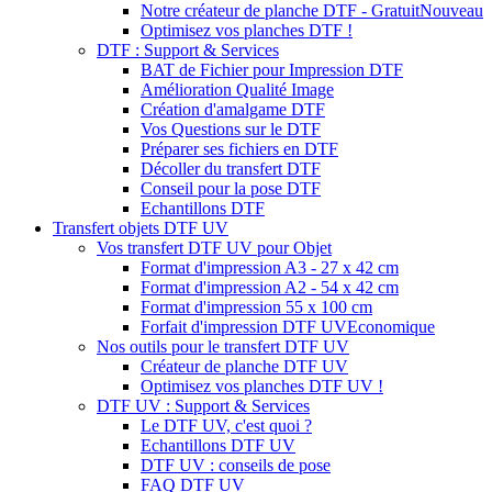
Notre créateur de planche DTF - Gratuit
Nouveau
Optimisez vos planches DTF !
DTF : Support & Services
BAT de Fichier pour Impression DTF
Amélioration Qualité Image
Création d'amalgame DTF
Vos Questions sur le DTF
Préparer ses fichiers en DTF
Décoller du transfert DTF
Conseil pour la pose DTF
Echantillons DTF
Transfert objets DTF UV
Vos transfert DTF UV pour Objet
Format d'impression A3 - 27 x 42 cm
Format d'impression A2 - 54 x 42 cm
Format d'impression 55 x 100 cm
Forfait d'impression DTF UV
Economique
Nos outils pour le transfert DTF UV
Créateur de planche DTF UV
Optimisez vos planches DTF UV !
DTF UV : Support & Services
Le DTF UV, c'est quoi ?
Echantillons DTF UV
DTF UV : conseils de pose
FAQ DTF UV