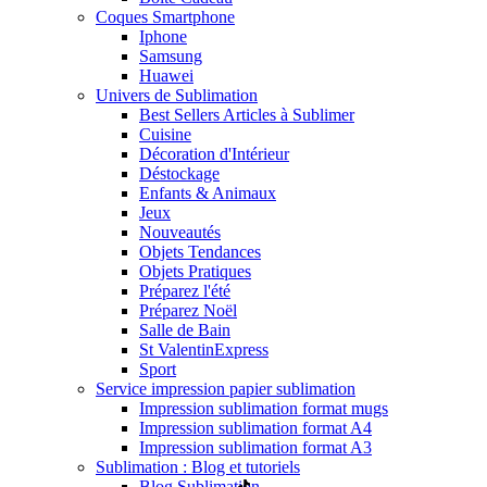
Coques Smartphone
Iphone
Samsung
Huawei
Univers de Sublimation
Best Sellers Articles à Sublimer
Cuisine
Décoration d'Intérieur
Déstockage
Enfants & Animaux
Jeux
Nouveautés
Objets Tendances
Objets Pratiques
Préparez l'été
Préparez Noël
Salle de Bain
St Valentin
Express
Sport
Service impression papier sublimation
Impression sublimation format mugs
Impression sublimation format A4
Impression sublimation format A3
Sublimation : Blog et tutoriels
Blog Sublimation