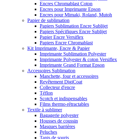
Encres Chromablast Coton
Encres pour Imprimante Epson
Encres pour Mimaki, Roland, Mutoh
Papier de sublimation
Papiers Sublimation Encre Sublijet
Papiers Spécifiques Encre Sublijet
Papier Encre Versiflex
Papiers Encre Chromablast
Kit Imprimante, Encre & Papier
Imprimante Sublimation Polyester
Imprimante Polyester & coton Versiflex
Imprimante Grand Format Epson
Accessoires Sublimation
Manchette, four et accessoires
Revêtement DigiCoat
Collecteur d'encre
Téflon
Scotch et indispensables
Films thermo-rétractables
Textile à sublimer
Bagagerie polyester
Housses de coussin
Masques barrières
Peluches
Tapis de souris