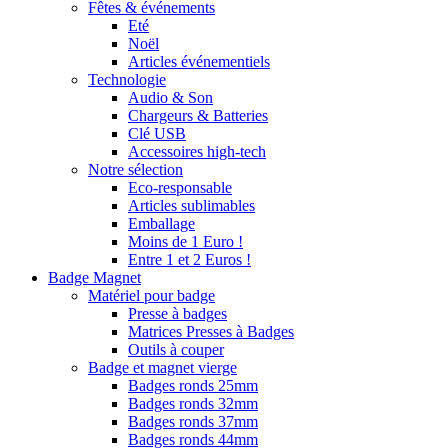
Fêtes & événements
Eté
Noël
Articles événementiels
Technologie
Audio & Son
Chargeurs & Batteries
Clé USB
Accessoires high-tech
Notre sélection
Eco-responsable
Articles sublimables
Emballage
Moins de 1 Euro !
Entre 1 et 2 Euros !
Badge Magnet
Matériel pour badge
Presse à badges
Matrices Presses à Badges
Outils à couper
Badge et magnet vierge
Badges ronds 25mm
Badges ronds 32mm
Badges ronds 37mm
Badges ronds 44mm