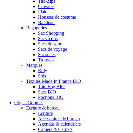
Tire-Zips
Cravates
Plaid
Housses de costume
Bandeau
Bagageries
Sac Shopping
Sacs à dos
Sacs de sport
Sacs de voyage
Sacoches
Trousses
Marques
Roly
Sols
Textiles Made In France BIO
Tote Bag BIO
Sacs BIO
Pochons BIO
Objets Goodies
Ecriture & bureau
Ecriture
Accessoires de bureau
Agendas & calendriers
Cahiers & Carnets