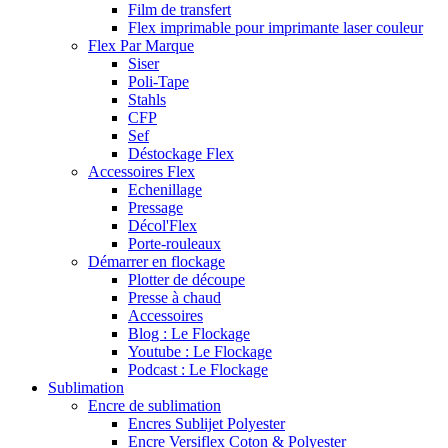
Film de transfert
Flex imprimable pour imprimante laser couleur
Flex Par Marque
Siser
Poli-Tape
Stahls
CFP
Sef
Déstockage Flex
Accessoires Flex
Echenillage
Pressage
Décol'Flex
Porte-rouleaux
Démarrer en flockage
Plotter de découpe
Presse à chaud
Accessoires
Blog : Le Flockage
Youtube : Le Flockage
Podcast : Le Flockage
Sublimation
Encre de sublimation
Encres Sublijet Polyester
Encre Versiflex Coton & Polyester