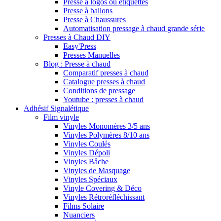
Presse à logos ou étiquettes
Presse à ballons
Presse à Chaussures
Automatisation pressage à chaud grande série
Presses à Chaud DIY
Easy'Press
Presses Manuelles
Blog : Presse à chaud
Comparatif presses à chaud
Catalogue presses à chaud
Conditions de pressage
Youtube : presses à chaud
Adhésif Signalétique
Film vinyle
Vinyles Monomères 3/5 ans
Vinyles Polymères 8/10 ans
Vinyles Coulés
Vinyles Dépoli
Vinyles Bâche
Vinyles de Masquage
Vinyles Spéciaux
Vinyle Covering & Déco
Vinyles Rétroréfléchissant
Films Solaire
Nuanciers