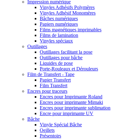
Impression numérique
Vinyles Adhésifs Polymères
Vinyles Adhésif Monomères
Bâches numériques
Papiers numériques
Films magnétiques imprimables
Films de lamination
Vinyles spéciaux
Outillages
Outillages facilitant la pose
Outillages pour bâche
Liquides de pose
Porte-Rouleaux et Dérouleurs
Film de Transfert - Tape
Papier Transfert
Film Transfert
Encres pour traceurs
Encres pour Imprimante Roland
Encres pour imprimante Mimaki
Encres pour imprimante sublimation
Encre pour imprimante UV
Bâche
Vinyle Spécial Bâche
Oeillets
Présentoirs