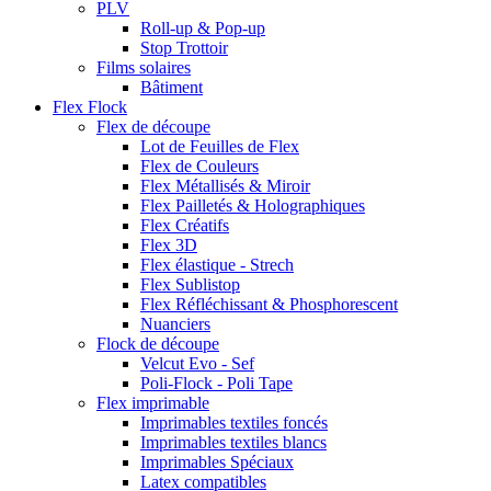
PLV
Roll-up & Pop-up
Stop Trottoir
Films solaires
Bâtiment
Flex Flock
Flex de découpe
Lot de Feuilles de Flex
Flex de Couleurs
Flex Métallisés & Miroir
Flex Pailletés & Holographiques
Flex Créatifs
Flex 3D
Flex élastique - Strech
Flex Sublistop
Flex Réfléchissant & Phosphorescent
Nuanciers
Flock de découpe
Velcut Evo - Sef
Poli-Flock - Poli Tape
Flex imprimable
Imprimables textiles foncés
Imprimables textiles blancs
Imprimables Spéciaux
Latex compatibles