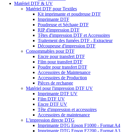
Matériel DTF & UV
Matériel DTF pour Textiles
Kit imprimante et poudreuse DTF
Imprimante DTF
Poudreuse et Séchage DTF
RIP d'impression DTF
Têtes d'impression DTF et Accessoires
Traitement des fumées DTF - Extracteur
Découpeuse d'impression DTF
Consommables pour DTF
Encre pour transfert DTF
Film pour transfert DTF
Poudre pour transfert DTF
Accessoires de Maintenance
Accessoires de Production
Pièces de rechange
Matériel pour l'impression DTF UV
Imprimante DTF UV
Film DTF UV
Encre DTF UV
Tête d'impression et accessoires
Accessoires de maintenance
L'impression directe DTG
Imprimante DTG Epson F1000 - Format A4
Imprimante DTG Epson F2200 - Format A3