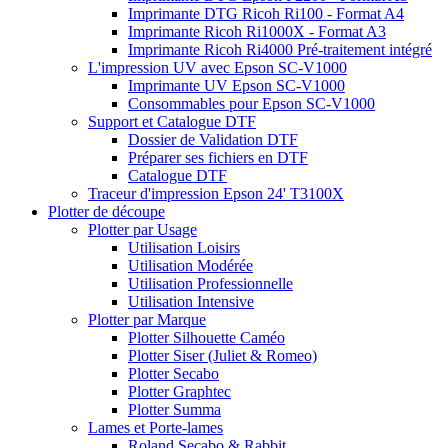
Imprimante DTG Ricoh Ri100 - Format A4
Imprimante Ricoh Ri1000X - Format A3
Imprimante Ricoh Ri4000 Pré-traitement intégré
L'impression UV avec Epson SC-V1000
Imprimante UV Epson SC-V1000
Consommables pour Epson SC-V1000
Support et Catalogue DTF
Dossier de Validation DTF
Préparer ses fichiers en DTF
Catalogue DTF
Traceur d'impression Epson 24' T3100X
Plotter de découpe
Plotter par Usage
Utilisation Loisirs
Utilisation Modérée
Utilisation Professionnelle
Utilisation Intensive
Plotter par Marque
Plotter Silhouette Caméo
Plotter Siser (Juliet & Romeo)
Plotter Secabo
Plotter Graphtec
Plotter Summa
Lames et Porte-lames
Roland Secabo & Rabbit