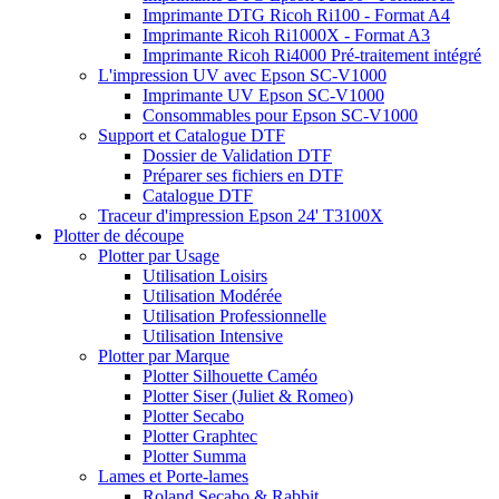
Imprimante DTG Ricoh Ri100 - Format A4
Imprimante Ricoh Ri1000X - Format A3
Imprimante Ricoh Ri4000 Pré-traitement intégré
L'impression UV avec Epson SC-V1000
Imprimante UV Epson SC-V1000
Consommables pour Epson SC-V1000
Support et Catalogue DTF
Dossier de Validation DTF
Préparer ses fichiers en DTF
Catalogue DTF
Traceur d'impression Epson 24' T3100X
Plotter de découpe
Plotter par Usage
Utilisation Loisirs
Utilisation Modérée
Utilisation Professionnelle
Utilisation Intensive
Plotter par Marque
Plotter Silhouette Caméo
Plotter Siser (Juliet & Romeo)
Plotter Secabo
Plotter Graphtec
Plotter Summa
Lames et Porte-lames
Roland Secabo & Rabbit