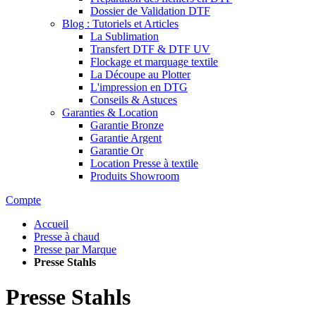
Dossier de Validation DTF
Blog : Tutoriels et Articles
La Sublimation
Transfert DTF & DTF UV
Flockage et marquage textile
La Découpe au Plotter
L'impression en DTG
Conseils & Astuces
Garanties & Location
Garantie Bronze
Garantie Argent
Garantie Or
Location Presse à textile
Produits Showroom
Compte
Accueil
Presse à chaud
Presse par Marque
Presse Stahls
Presse Stahls