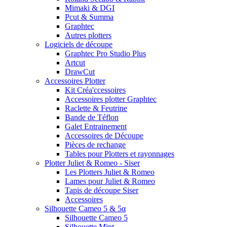
Mimaki & DGI
Pcut & Summa
Graphtec
Autres plotters
Logiciels de découpe
Graphtec Pro Studio Plus
Artcut
DrawCut
Accessoires Plotter
Kit Créa'ccessoires
Accessoires plotter Graphtec
Raclette & Feutrine
Bande de Téflon
Galet Entrainement
Accessoires de Découpe
Pièces de rechange
Tables pour Plotters et rayonnages
Plotter Juliet & Romeo - Siser
Les Plotters Juliet & Romeo
Lames pour Juliet & Romeo
Tapis de découpe Siser
Accessoires
Silhouette Cameo 5 & 5α
Silhouette Cameo 5
Silhouette Mint