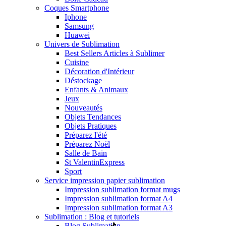
Coques Smartphone
Iphone
Samsung
Huawei
Univers de Sublimation
Best Sellers Articles à Sublimer
Cuisine
Décoration d'Intérieur
Déstockage
Enfants & Animaux
Jeux
Nouveautés
Objets Tendances
Objets Pratiques
Préparez l'été
Préparez Noël
Salle de Bain
St Valentin
Express
Sport
Service impression papier sublimation
Impression sublimation format mugs
Impression sublimation format A4
Impression sublimation format A3
Sublimation : Blog et tutoriels
Blog Sublimation