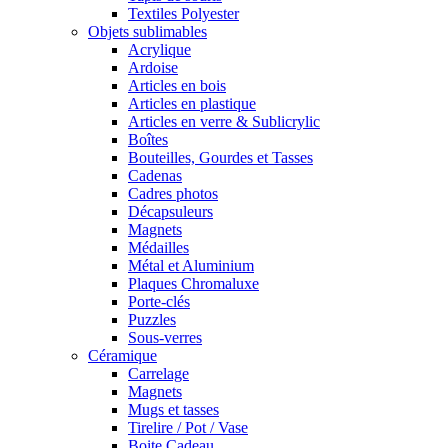
Textiles Polyester
Objets sublimables
Acrylique
Ardoise
Articles en bois
Articles en plastique
Articles en verre & Sublicrylic
Boîtes
Bouteilles, Gourdes et Tasses
Cadenas
Cadres photos
Décapsuleurs
Magnets
Médailles
Métal et Aluminium
Plaques Chromaluxe
Porte-clés
Puzzles
Sous-verres
Céramique
Carrelage
Magnets
Mugs et tasses
Tirelire / Pot / Vase
Boite Cadeau