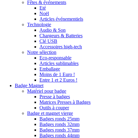
Fêtes & événements
Eté
Noël
Articles événementiels
Technologie
Audio & Son
Chargeurs & Batteries
Clé USB
Accessoires high-tech
Notre sélection
Eco-responsable
Articles sublimables
Emballage
Moins de 1 Euro !
Entre 1 et 2 Euros !
Badge Magnet
Matériel pour badge
Presse à badges
Matrices Presses à Badges
Outils à couper
Badge et magnet vierge
Badges ronds 25mm
Badges ronds 32mm
Badges ronds 37mm
Badges ronds 44mm