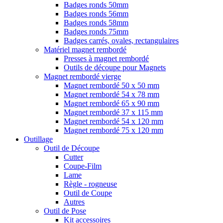
Badges ronds 50mm
Badges ronds 56mm
Badges ronds 58mm
Badges ronds 75mm
Badges carrés, ovales, rectangulaires
Matériel magnet rembordé
Presses à magnet rembordé
Outils de découpe pour Magnets
Magnet rembordé vierge
Magnet rembordé 50 x 50 mm
Magnet rembordé 54 x 78 mm
Magnet rembordé 65 x 90 mm
Magnet rembordé 37 x 115 mm
Magnet rembordé 54 x 120 mm
Magnet rembordé 75 x 120 mm
Outillage
Outil de Découpe
Cutter
Coupe-Film
Lame
Règle - rogneuse
Outil de Coupe
Autres
Outil de Pose
Kit accessoires