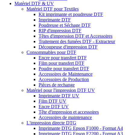
Matériel DTF & UV
Matériel DTF pour Textiles
Kit imprimante et poudreuse DTF
Imprimante DTF
Poudreuse et Séchage DTF
RIP d'impression DTF
Têtes d'impression DTF et Accessoires
Traitement des fumées DTF - Extracteur
Découpeuse d'impression DTF
Consommables pour DTF
Encre pour transfert DTF
Film pour transfert DTF
Poudre pour transfert DTF
Accessoires de Maintenance
Accessoires de Production
Pièces de rechange
Matériel pour l'impression DTF UV
Imprimante DTF UV
Film DTF UV
Encre DTF UV
Tête d'impression et accessoires
Accessoires de maintenance
L'impression directe DTG
Imprimante DTG Epson F1000 - Format A4
Imprimante DTG Epson F2200 - Format A3