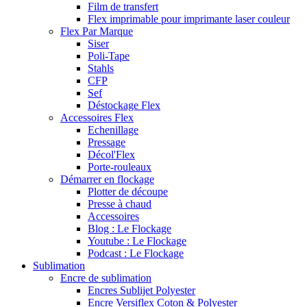
Film de transfert
Flex imprimable pour imprimante laser couleur
Flex Par Marque
Siser
Poli-Tape
Stahls
CFP
Sef
Déstockage Flex
Accessoires Flex
Echenillage
Pressage
Décol'Flex
Porte-rouleaux
Démarrer en flockage
Plotter de découpe
Presse à chaud
Accessoires
Blog : Le Flockage
Youtube : Le Flockage
Podcast : Le Flockage
Sublimation
Encre de sublimation
Encres Sublijet Polyester
Encre Versiflex Coton & Polyester