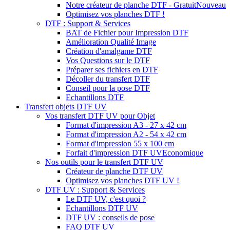
Notre créateur de planche DTF - Gratuit
Nouveau
Optimisez vos planches DTF !
DTF : Support & Services
BAT de Fichier pour Impression DTF
Amélioration Qualité Image
Création d'amalgame DTF
Vos Questions sur le DTF
Préparer ses fichiers en DTF
Décoller du transfert DTF
Conseil pour la pose DTF
Echantillons DTF
Transfert objets DTF UV
Vos transfert DTF UV pour Objet
Format d'impression A3 - 27 x 42 cm
Format d'impression A2 - 54 x 42 cm
Format d'impression 55 x 100 cm
Forfait d'impression DTF UV
Economique
Nos outils pour le transfert DTF UV
Créateur de planche DTF UV
Optimisez vos planches DTF UV !
DTF UV : Support & Services
Le DTF UV, c'est quoi ?
Echantillons DTF UV
DTF UV : conseils de pose
FAQ DTF UV