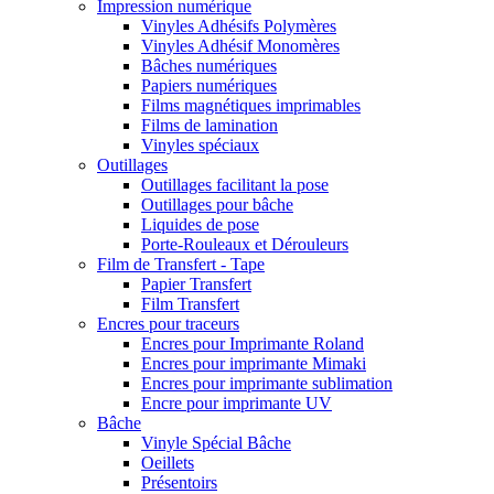
Impression numérique
Vinyles Adhésifs Polymères
Vinyles Adhésif Monomères
Bâches numériques
Papiers numériques
Films magnétiques imprimables
Films de lamination
Vinyles spéciaux
Outillages
Outillages facilitant la pose
Outillages pour bâche
Liquides de pose
Porte-Rouleaux et Dérouleurs
Film de Transfert - Tape
Papier Transfert
Film Transfert
Encres pour traceurs
Encres pour Imprimante Roland
Encres pour imprimante Mimaki
Encres pour imprimante sublimation
Encre pour imprimante UV
Bâche
Vinyle Spécial Bâche
Oeillets
Présentoirs