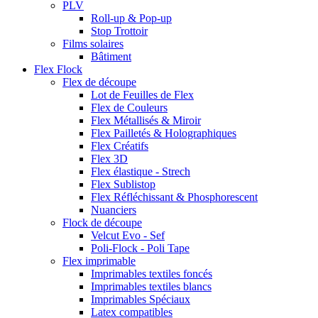
PLV
Roll-up & Pop-up
Stop Trottoir
Films solaires
Bâtiment
Flex Flock
Flex de découpe
Lot de Feuilles de Flex
Flex de Couleurs
Flex Métallisés & Miroir
Flex Pailletés & Holographiques
Flex Créatifs
Flex 3D
Flex élastique - Strech
Flex Sublistop
Flex Réfléchissant & Phosphorescent
Nuanciers
Flock de découpe
Velcut Evo - Sef
Poli-Flock - Poli Tape
Flex imprimable
Imprimables textiles foncés
Imprimables textiles blancs
Imprimables Spéciaux
Latex compatibles