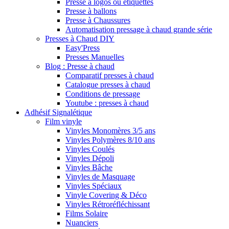
Presse à logos ou étiquettes
Presse à ballons
Presse à Chaussures
Automatisation pressage à chaud grande série
Presses à Chaud DIY
Easy'Press
Presses Manuelles
Blog : Presse à chaud
Comparatif presses à chaud
Catalogue presses à chaud
Conditions de pressage
Youtube : presses à chaud
Adhésif Signalétique
Film vinyle
Vinyles Monomères 3/5 ans
Vinyles Polymères 8/10 ans
Vinyles Coulés
Vinyles Dépoli
Vinyles Bâche
Vinyles de Masquage
Vinyles Spéciaux
Vinyle Covering & Déco
Vinyles Rétroréfléchissant
Films Solaire
Nuanciers