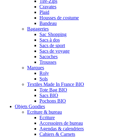
Tire-Zips
Cravates
Plaid
Housses de costume
Bandeau
Bagageries
Sac Shopping
Sacs à dos
Sacs de sport
Sacs de voyage
Sacoches
Trousses
Marques
Roly
Sols
Textiles Made In France BIO
Tote Bag BIO
Sacs BIO
Pochons BIO
Objets Goodies
Ecriture & bureau
Ecriture
Accessoires de bureau
Agendas & calendriers
Cahiers & Carnets