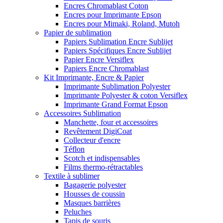
Encres Chromablast Coton
Encres pour Imprimante Epson
Encres pour Mimaki, Roland, Mutoh
Papier de sublimation
Papiers Sublimation Encre Sublijet
Papiers Spécifiques Encre Sublijet
Papier Encre Versiflex
Papiers Encre Chromablast
Kit Imprimante, Encre & Papier
Imprimante Sublimation Polyester
Imprimante Polyester & coton Versiflex
Imprimante Grand Format Epson
Accessoires Sublimation
Manchette, four et accessoires
Revêtement DigiCoat
Collecteur d'encre
Téflon
Scotch et indispensables
Films thermo-rétractables
Textile à sublimer
Bagagerie polyester
Housses de coussin
Masques barrières
Peluches
Tapis de souris