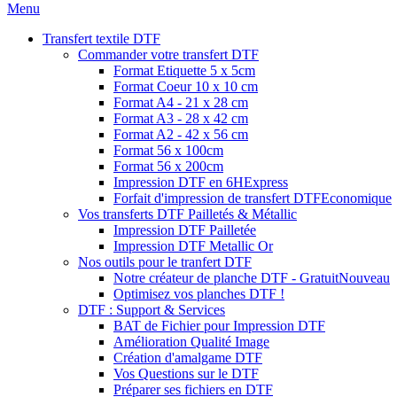
Menu
Transfert textile DTF
Commander votre transfert DTF
Format Etiquette 5 x 5cm
Format Coeur 10 x 10 cm
Format A4 - 21 x 28 cm
Format A3 - 28 x 42 cm
Format A2 - 42 x 56 cm
Format 56 x 100cm
Format 56 x 200cm
Impression DTF en 6H
Express
Forfait d'impression de transfert DTF
Economique
Vos transferts DTF Pailletés & Métallic
Impression DTF Pailletée
Impression DTF Metallic Or
Nos outils pour le tranfert DTF
Notre créateur de planche DTF - Gratuit
Nouveau
Optimisez vos planches DTF !
DTF : Support & Services
BAT de Fichier pour Impression DTF
Amélioration Qualité Image
Création d'amalgame DTF
Vos Questions sur le DTF
Préparer ses fichiers en DTF