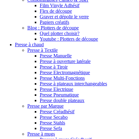
Film Vinyle Adhésif
Flex de découpe
Graver et dépolir le verre
Papiers créatifs
Blog : Plotters de découpe
Quel plotter choisir?
Youtube : Plotters de découpe
Presse à chaud
Presse à Textile
Presse Manuelle
Presse à ouverture latérale
Presse à Tiroir
Presse Electromagnétique
Presse Multi-Fonctions
Presse à plateaux interchangeables
Presse Electrique
Presse Pneumatique
Presse double plateaux
Presse par Marque
Presse Créadhésif
Presse Secabo
Presse Stahls
Presse Sefa
Presse à mugs