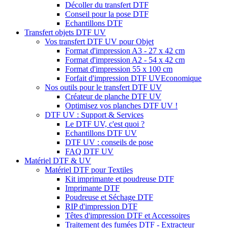
Décoller du transfert DTF
Conseil pour la pose DTF
Echantillons DTF
Transfert objets DTF UV
Vos transfert DTF UV pour Objet
Format d'impression A3 - 27 x 42 cm
Format d'impression A2 - 54 x 42 cm
Format d'impression 55 x 100 cm
Forfait d'impression DTF UV
Economique
Nos outils pour le transfert DTF UV
Créateur de planche DTF UV
Optimisez vos planches DTF UV !
DTF UV : Support & Services
Le DTF UV, c'est quoi ?
Echantillons DTF UV
DTF UV : conseils de pose
FAQ DTF UV
Matériel DTF & UV
Matériel DTF pour Textiles
Kit imprimante et poudreuse DTF
Imprimante DTF
Poudreuse et Séchage DTF
RIP d'impression DTF
Têtes d'impression DTF et Accessoires
Traitement des fumées DTF - Extracteur