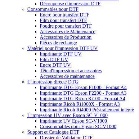
Découpeuse d'impression DTF
Consommables pour DTF
Encre pour transfert DTF
Film pour transfert DTF
Poudre pour transfert DTF
Accessoires de Maintenance
Accessoires de Production
Pièces de rechange
Matériel pour l'impression DTF UV
Imprimante DTF UV
Film DTF UV
Encre DTF UV
Tête d'impression et accessoires
Accessoires de maintenance
L'impression directe DTG
Imprimante DTG Epson F1000 - Format A4
Imprimante DTG Epson F2200 - Format A3
Imprimante DTG Ricoh Ri100 - Format A4
Imprimante Ricoh Ri1000X - Format A3
Imprimante Ricoh Ri4000 Pré-traitement intégré
L'impression UV avec Epson SC-V1000
Imprimante UV Epson SC-V1000
Consommables pour Epson SC-V1000
Support et Catalogue DTF
Dossier de Validation DTF