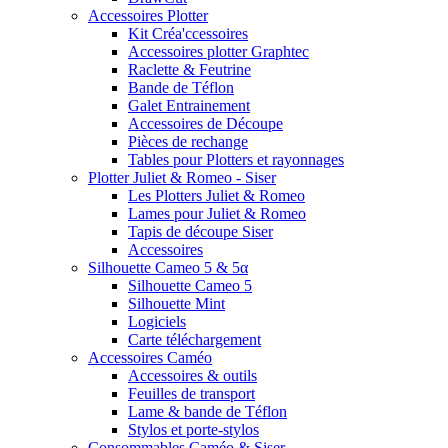
Accessoires Plotter
Kit Créa'ccessoires
Accessoires plotter Graphtec
Raclette & Feutrine
Bande de Téflon
Galet Entrainement
Accessoires de Découpe
Pièces de rechange
Tables pour Plotters et rayonnages
Plotter Juliet & Romeo - Siser
Les Plotters Juliet & Romeo
Lames pour Juliet & Romeo
Tapis de découpe Siser
Accessoires
Silhouette Cameo 5 & 5α
Silhouette Cameo 5
Silhouette Mint
Logiciels
Carte téléchargement
Accessoires Caméo
Accessoires & outils
Feuilles de transport
Lame & bande de Téflon
Stylos et porte-stylos
Consommables Caméo & Siser