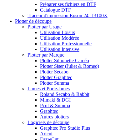
Préparer ses fichiers en DTF
Catalogue DTF
Traceur d'impression Epson 24' T3100X
Plotter de découpe
Plotter par Usage
Utilisation Loisirs
Utilisation Modérée
Utilisation Professionnelle
Utilisation Intensive
Plotter par Marque
Plotter Silhouette Caméo
Plotter Siser (Juliet & Romeo)
Plotter Secabo
Plotter Graphtec
Plotter Summa
Lames et Porte-lames
Roland Secabo & Rabbit
Mimaki & DGI
Pcut & Summa
Graphtec
Autres plotters
Logiciels de découpe
Graphtec Pro Studio Plus
Artcut
DrawCut