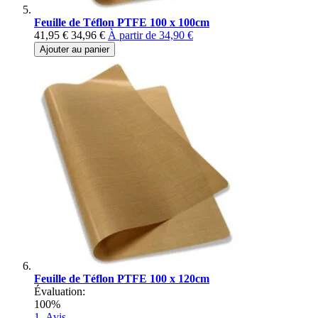
Feuille de Téflon PTFE 100 x 100cm
41,95 €
34,96 €
À partir de
34,90 €
Ajouter au panier
Feuille de Téflon PTFE 100 x 120cm
Évaluation:
100%
1
Avis