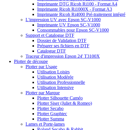
Imprimante DTG Ricoh Ri100 - Format A4
Imprimante Ricoh Ri1000X - Format A3
Imprimante Ricoh Ri4000 Pré-traitement intégré
L'impression UV avec Epson SC-V1000
Imprimante UV Epson SC-V1000
Consommables pour Epson SC-V1000
Support et Catalogue DTF
Dossier de Validation DTF
Préparer ses fichiers en DTF
Catalogue DTF
Traceur d'impression Epson 24' T3100X
Plotter de découpe
Plotter par Usage
Utilisation Loisirs
Utilisation Modérée
Utilisation Professionnelle
Utilisation Intensive
Plotter par Marque
Plotter Silhouette Caméo
Plotter Siser (Juliet & Romeo)
Plotter Secabo
Plotter Graphtec
Plotter Summa
Lames et Porte-lames
Roland Secabo & Rabbit