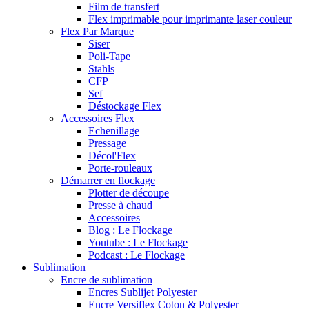
Film de transfert
Flex imprimable pour imprimante laser couleur
Flex Par Marque
Siser
Poli-Tape
Stahls
CFP
Sef
Déstockage Flex
Accessoires Flex
Echenillage
Pressage
Décol'Flex
Porte-rouleaux
Démarrer en flockage
Plotter de découpe
Presse à chaud
Accessoires
Blog : Le Flockage
Youtube : Le Flockage
Podcast : Le Flockage
Sublimation
Encre de sublimation
Encres Sublijet Polyester
Encre Versiflex Coton & Polyester