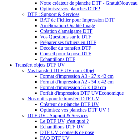
Notre créateur de planche DTF - Gratuit
Nouveau
Optimisez vos planches DTF !
DTF : Support & Services
BAT de Fichier pour Impression DTF
Amélioration Qualité Image
Création d'amalgame DTF
Vos Questions sur le DTF
Préparer ses fichiers en DTF
Décoller du transfert DTF
Conseil pour la pose DTF
Echantillons DTF
Transfert objets DTF UV
Vos transfert DTF UV pour Objet
Format d'impression A3 - 27 x 42 cm
Format d'impression A2 - 54 x 42 cm
Format d'impression 55 x 100 cm
Forfait d'impression DTF UV
Economique
Nos outils pour le transfert DTF UV
Créateur de planche DTF UV
Optimisez vos planches DTF UV !
DTF UV : Support & Services
Le DTF UV, c'est quoi ?
Echantillons DTF UV
DTF UV : conseils de pose
FAQ DTF UV