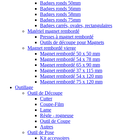
Badges ronds 50mm
Badges ronds 56mm
Badges ronds 58mm
Badges ronds 75mm
Badges carrés, ovales, rectangulaires
Matériel magnet rembordé
Presses à magnet rembordé
Outils de découpe pour Magnets
Magnet rembordé vierge
Magnet rembordé 50 x 50 mm
Magnet rembordé 54 x 78 mm
Magnet rembordé 65 x 90 mm
Magnet rembordé 37 x 115 mm
Magnet rembordé 54 x 120 mm
Magnet rembordé 75 x 120 mm
Outillage
Outil de Découpe
Cutter
Coupe-Film
Lame
Règle - rogneuse
Outil de Coupe
Autres
Outil de Pose
Kit accessoires