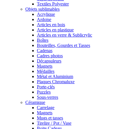
Textiles Polyester
Objets sublimables
Acrylique
Ardoise
Articles en bois
Articles en plastique
Articles en verre & Sublicrylic
Boîtes
Bouteilles, Gourdes et Tasses
Cadenas
Cadres photos
Décapsuleurs
Magnets
Médailles
Métal et Aluminium
Plaques Chromaluxe
Porte-clés
Puzzles
Sous-verres
Céramique
Carrelage
Magnets
Mugs et tasses
Tirelire / Pot / Vase
Boite Cadeau