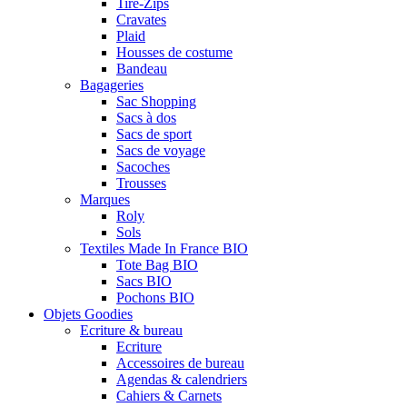
Tire-Zips
Cravates
Plaid
Housses de costume
Bandeau
Bagageries
Sac Shopping
Sacs à dos
Sacs de sport
Sacs de voyage
Sacoches
Trousses
Marques
Roly
Sols
Textiles Made In France BIO
Tote Bag BIO
Sacs BIO
Pochons BIO
Objets Goodies
Ecriture & bureau
Ecriture
Accessoires de bureau
Agendas & calendriers
Cahiers & Carnets