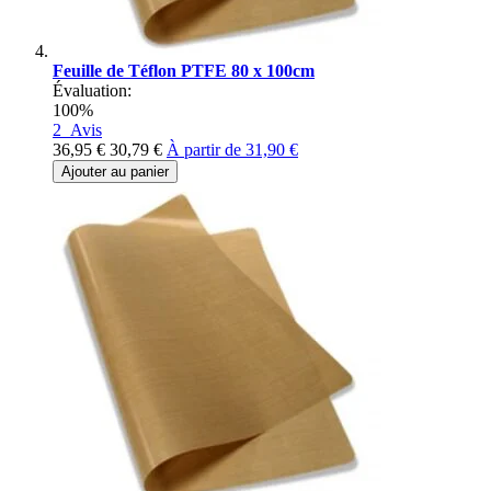
Feuille de Téflon PTFE 80 x 100cm
Évaluation:
100%
2
Avis
36,95 €
30,79 €
À partir de
31,90 €
Ajouter au panier