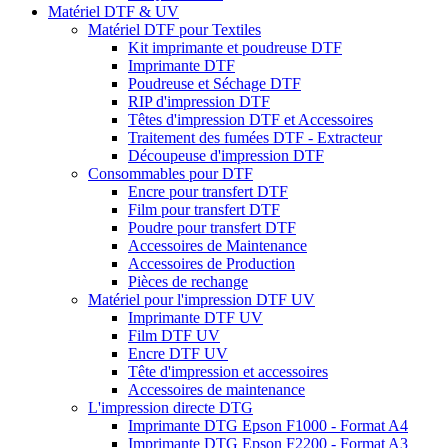
Matériel DTF & UV
Matériel DTF pour Textiles
Kit imprimante et poudreuse DTF
Imprimante DTF
Poudreuse et Séchage DTF
RIP d'impression DTF
Têtes d'impression DTF et Accessoires
Traitement des fumées DTF - Extracteur
Découpeuse d'impression DTF
Consommables pour DTF
Encre pour transfert DTF
Film pour transfert DTF
Poudre pour transfert DTF
Accessoires de Maintenance
Accessoires de Production
Pièces de rechange
Matériel pour l'impression DTF UV
Imprimante DTF UV
Film DTF UV
Encre DTF UV
Tête d'impression et accessoires
Accessoires de maintenance
L'impression directe DTG
Imprimante DTG Epson F1000 - Format A4
Imprimante DTG Epson F2200 - Format A3