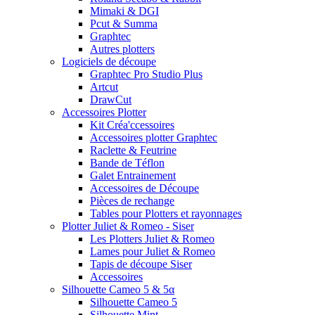
Mimaki & DGI
Pcut & Summa
Graphtec
Autres plotters
Logiciels de découpe
Graphtec Pro Studio Plus
Artcut
DrawCut
Accessoires Plotter
Kit Créa'ccessoires
Accessoires plotter Graphtec
Raclette & Feutrine
Bande de Téflon
Galet Entrainement
Accessoires de Découpe
Pièces de rechange
Tables pour Plotters et rayonnages
Plotter Juliet & Romeo - Siser
Les Plotters Juliet & Romeo
Lames pour Juliet & Romeo
Tapis de découpe Siser
Accessoires
Silhouette Cameo 5 & 5α
Silhouette Cameo 5
Silhouette Mint