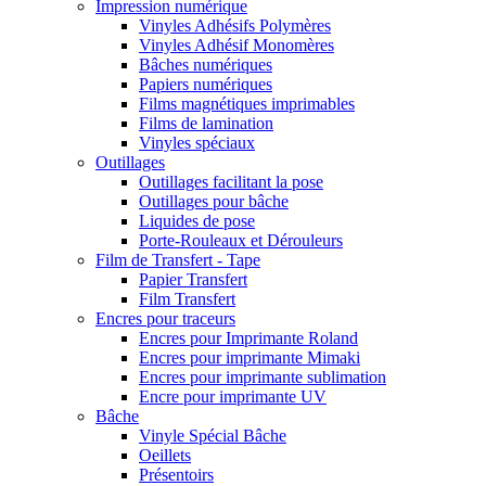
Impression numérique
Vinyles Adhésifs Polymères
Vinyles Adhésif Monomères
Bâches numériques
Papiers numériques
Films magnétiques imprimables
Films de lamination
Vinyles spéciaux
Outillages
Outillages facilitant la pose
Outillages pour bâche
Liquides de pose
Porte-Rouleaux et Dérouleurs
Film de Transfert - Tape
Papier Transfert
Film Transfert
Encres pour traceurs
Encres pour Imprimante Roland
Encres pour imprimante Mimaki
Encres pour imprimante sublimation
Encre pour imprimante UV
Bâche
Vinyle Spécial Bâche
Oeillets
Présentoirs