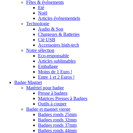
Fêtes & événements
Eté
Noël
Articles événementiels
Technologie
Audio & Son
Chargeurs & Batteries
Clé USB
Accessoires high-tech
Notre sélection
Eco-responsable
Articles sublimables
Emballage
Moins de 1 Euro !
Entre 1 et 2 Euros !
Badge Magnet
Matériel pour badge
Presse à badges
Matrices Presses à Badges
Outils à couper
Badge et magnet vierge
Badges ronds 25mm
Badges ronds 32mm
Badges ronds 37mm
Badges ronds 44mm