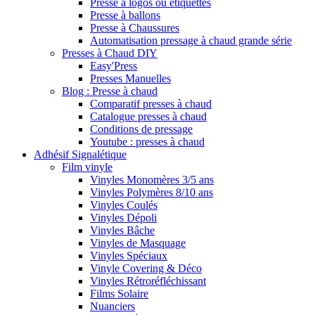
Presse à logos ou étiquettes
Presse à ballons
Presse à Chaussures
Automatisation pressage à chaud grande série
Presses à Chaud DIY
Easy'Press
Presses Manuelles
Blog : Presse à chaud
Comparatif presses à chaud
Catalogue presses à chaud
Conditions de pressage
Youtube : presses à chaud
Adhésif Signalétique
Film vinyle
Vinyles Monomères 3/5 ans
Vinyles Polymères 8/10 ans
Vinyles Coulés
Vinyles Dépoli
Vinyles Bâche
Vinyles de Masquage
Vinyles Spéciaux
Vinyle Covering & Déco
Vinyles Rétroréfléchissant
Films Solaire
Nuanciers