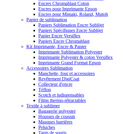
Encres Chromablast Coton
Encres pour Imprimante Epson
Encres pour Mimaki, Roland, Mutoh
Papier de sublimation
Papiers Sublimation Encre Sublijet
Papiers Spécifiques Encre Sublijet
Papier Encre Versiflex
Papiers Encre Chromablast
Kit Imprimante, Encre & Papier
Imprimante Sublimation Polyester
Imprimante Polyester & coton Versiflex
Imprimante Grand Format Epson
Accessoires Sublimation
Manchette, four et accessoires
Revêtement DigiCoat
Collecteur d'encre
Téflon
Scotch et indispensables
Films thermo-rétractables
Textile à sublimer
Bagagerie polyester
Housses de coussin
Masques barrières
Peluches
Tapis de souris