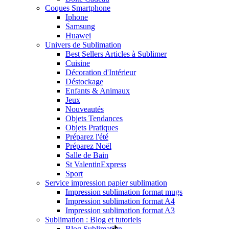
Coques Smartphone
Iphone
Samsung
Huawei
Univers de Sublimation
Best Sellers Articles à Sublimer
Cuisine
Décoration d'Intérieur
Déstockage
Enfants & Animaux
Jeux
Nouveautés
Objets Tendances
Objets Pratiques
Préparez l'été
Préparez Noël
Salle de Bain
St Valentin
Express
Sport
Service impression papier sublimation
Impression sublimation format mugs
Impression sublimation format A4
Impression sublimation format A3
Sublimation : Blog et tutoriels
Blog Sublimation