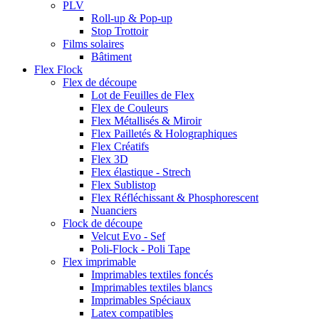
PLV
Roll-up & Pop-up
Stop Trottoir
Films solaires
Bâtiment
Flex Flock
Flex de découpe
Lot de Feuilles de Flex
Flex de Couleurs
Flex Métallisés & Miroir
Flex Pailletés & Holographiques
Flex Créatifs
Flex 3D
Flex élastique - Strech
Flex Sublistop
Flex Réfléchissant & Phosphorescent
Nuanciers
Flock de découpe
Velcut Evo - Sef
Poli-Flock - Poli Tape
Flex imprimable
Imprimables textiles foncés
Imprimables textiles blancs
Imprimables Spéciaux
Latex compatibles